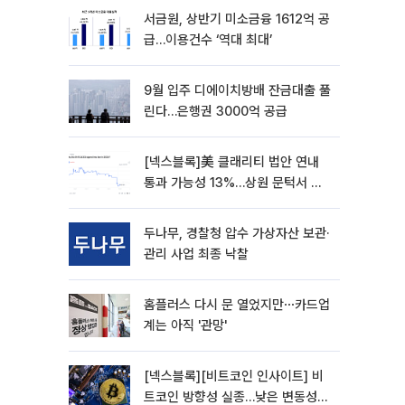
서금원, 상반기 미소금융 1612억 공
급…이용건수 ‘역대 최대’
9월 입주 디에이치방배 잔금대출 풀
린다…은행권 3000억 공급
[넥스블록]美 클래리티 법안 연내
통과 가능성 13%…상원 문턱서 제
동
두나무, 경찰청 압수 가상자산 보관·
관리 사업 최종 낙찰
홈플러스 다시 문 열었지만⋯카드업
계는 아직 '관망'
[넥스블록][비트코인 인사이트] 비
트코인 방향성 실종…낮은 변동성에