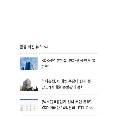
금융 최신 뉴스
KDB생명 본입찰, 한화·흥국·한투 '3
파전'
하나은행, 비대면 주담대 한시 중
단…가계대출 총량관리 강화
[넥스블록][인기 검색 코인 톱15]
XRP 거래량 14억달러…ETHGas
급등·Bless 급락…고변동 알트 부각