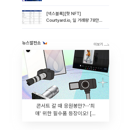
관망 장세 고착
[넥스블록][핫 NFT]
Courtyard.io, 일 거래량 78만
5312달러… 바닥가 0.56달러
뉴스발전소
콘서트 갈 때 응원봉만?⋯'최
애' 위한 필수품 등장이오! [솔
드아웃]