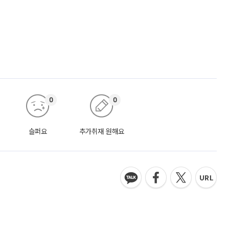
0
0
슬퍼요
추가취재 원해요