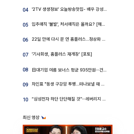
'2TV 생생정보' 오늘방송맛집- 배우 강성진 단골! 쌀국수ㆍ푸팟퐁 커리 맛집 '블○○○'
04
입추매직 '불발', 처서매직은 올까요? [해시태그]
05
22일 만에 다시 문 연 홈플러스…정상화 바쁜데 재고 없어 ‘발동동’[가보니]
06
'기사회생, 홈플러스 재개장' [포토]
07
08
日대기업 여름 보너스 평균 935만원⋯건설회사 1800만 넘어
차인표 "동생 구강암 투병…떠나보낼 때 가장 힘들었다”
09
“삼성전자 하단 단단해질 것”⋯레버리지 규제에 쏠림 완화 [찐코노미]
10
최신 영상