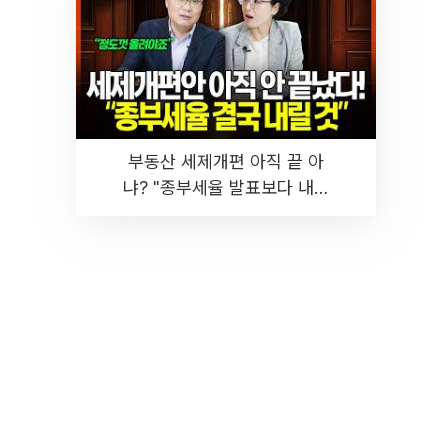
부동산 세제개편 아직 끝 아
냐? "종부세율 발표보다 내릴
것" 장기거주·양도세 전망 I 집
땅지성 I 김인만, 진미윤