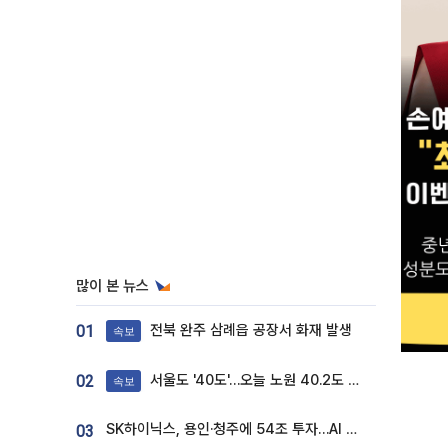
많이 본 뉴스
전북 완주 삼례읍 공장서 화재 발생
01
속보
서울도 '40도'…오늘 노원 40.2도 기록
02
속보
SK하이닉스, 용인·청주에 54조 투자…AI 메모리 생산기지 키운다
03