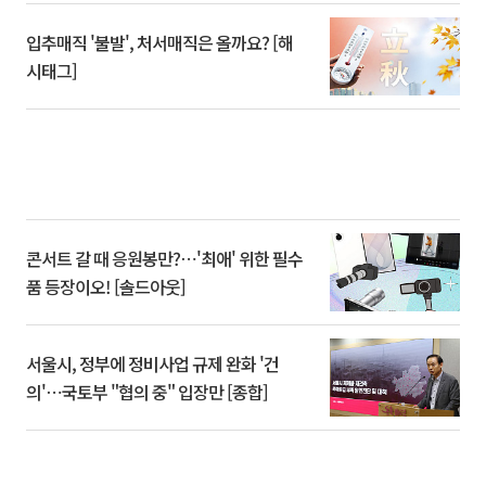
입추매직 '불발', 처서매직은 올까요? [해
시태그]
콘서트 갈 때 응원봉만?⋯'최애' 위한 필수
품 등장이오! [솔드아웃]
서울시, 정부에 정비사업 규제 완화 '건
의'⋯국토부 "협의 중" 입장만 [종합]