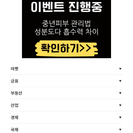
마켓
금융
부동산
산업
경제
국제