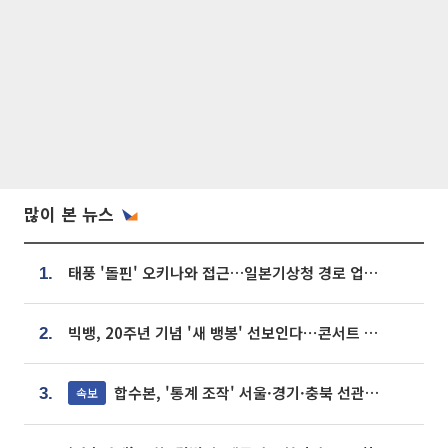
많이 본 뉴스
태풍 '돌핀' 오키나와 접근…일본기상청 경로 업데이트
1.
빅뱅, 20주년 기념 '새 뱅봉' 선보인다⋯콘서트 앞두고 팝업 개최
2.
합수본, '통계 조작' 서울·경기·충북 선관위 등 추가 압수수색
속보
3.