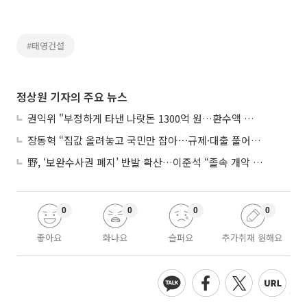
#태영건설
정상원 기자의 주요 뉴스
권익위 "부정하게 타낸 나랏돈 1300억 원…환수액 역대 최대"
장동혁 “집값 올려놓고 국민만 잡아⋯규제·대출 풀어야”
野, ‘보완수사권 폐지’ 반발 확산…이준석 “졸속 개악 입법”
0
0
0
0
좋아요
화나요
슬퍼요
추가취재 원해요