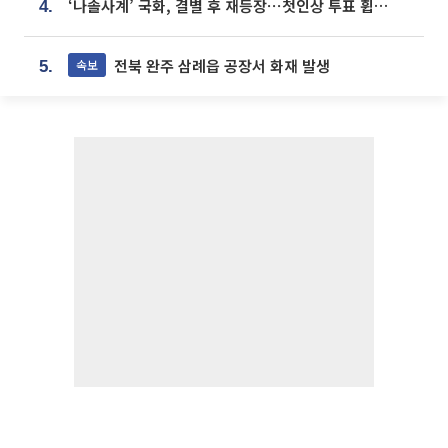
‘나솔사계’ 국화, 결별 후 재등장⋯첫인상 투표 휩쓸고 ‘인기녀’ 등극
4.
전북 완주 삼례읍 공장서 화재 발생
속보
5.