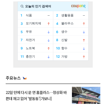
주요뉴스
22일 만에 다시 문 연 홈플러스…정상화 바
쁜데 재고 없어 ‘발동동’[가보니]