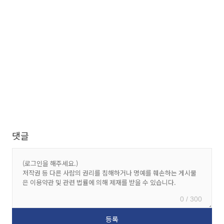
댓글
0 / 300