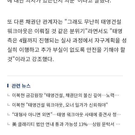
에 대한 의지가 있는건지 의문"이라고 말했다.
또 다른 채권단 관계자는 "그래도 무난히 태영건설
워크아웃은 이뤄질 것 같은 분위기"라면서도 "태영
측은 4월까지 진행되는 실사 과정에서 자구계획을 성
실히 이행하고 추가 부실이 없도록 만전을 기해야 할
것"이라고 강조했다.
관련 뉴스
이복현 금감원장 “태영건설, 채권단의 불신 깊어…노력으로 믿음 줘야”
이복현 "태영건설 워크아웃, 오너 일가가 신뢰줘야"
“대형사 아니면 외면”…태영 워크아웃 사태에 중견사 청약 물량 ‘된서리’
美 클래리티 법안 연내 통과 가능성 13%…상원 문턱서 제동