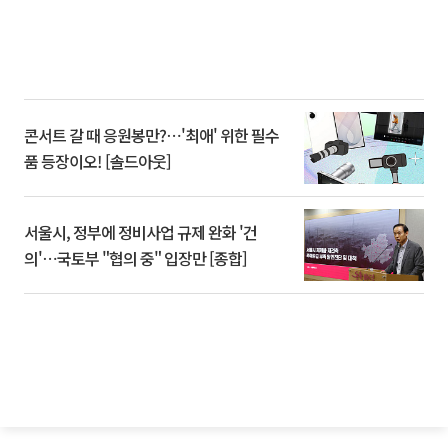
콘서트 갈 때 응원봉만?⋯'최애' 위한 필수
품 등장이오! [솔드아웃]
서울시, 정부에 정비사업 규제 완화 '건
의'⋯국토부 "협의 중" 입장만 [종합]