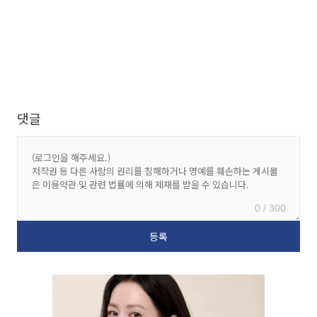
댓글
0 / 300