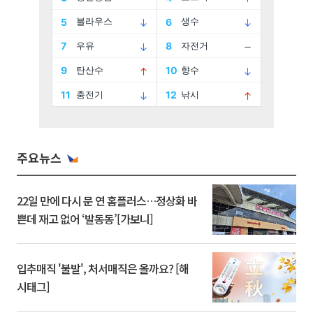
주요뉴스
22일 만에 다시 문 연 홈플러스…정상화 바
쁜데 재고 없어 ‘발동동’[가보니]
입추매직 '불발', 처서매직은 올까요? [해
시태그]