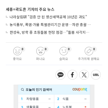
세종=곽도흔 기자의 주요 뉴스
나라살림硏 "검증 안 된 생산세액공제 10년은 과도"
농식품부, 폭염·가뭄 특별관리기간 운영…차관 총괄 대응체계 격상
한성숙, 방학 중 초등돌봄 현장 점검…"돌봄 사각지대 없애야"
0
0
0
0
좋아요
화나요
슬퍼요
추가취재 원해요