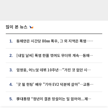
많이 본 뉴스
동해안은 시간당 80㎜ 폭우, 그 외 지역은 폭염…‘극과 극 날씨’
1.
[내일 날씨] 폭염 한풀 꺾여도 무더위 계속⋯동해안 이틀 연속 비
2.
임영웅, 어느덧 데뷔 10주년⋯"가진 것 없던 시절, 내 앞엔 20명의 팬뿐"
3.
'굿 윌 헌팅' 배우 "기아 EV2 덕분에 살아"…교통사고 후 안전성 극찬
4.
李대통령 “청년이 결혼 망설이는 일 없어야...제도상 불이익 조사”
5.