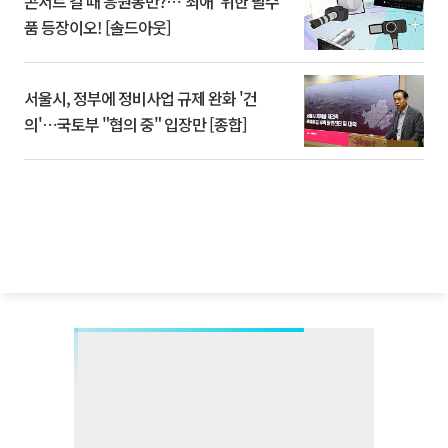
콘서트 갈 때 응원봉만?⋯'최애' 위한 필수
품 등장이오! [솔드아웃]
서울시, 정부에 정비사업 규제 완화 '건
의'⋯국토부 "협의 중" 입장만 [종합]