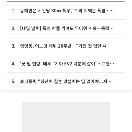
동해안은 시간당 80㎜ 폭우, 그 외 지역은 폭염…‘극과 극 날씨’
1.
[내일 날씨] 폭염 한풀 꺾여도 무더위 계속⋯동해안 이틀 연속 비
2.
임영웅, 어느덧 데뷔 10주년⋯"가진 것 없던 시절, 내 앞엔 20명의 팬뿐"
3.
'굿 윌 헌팅' 배우 "기아 EV2 덕분에 살아"…교통사고 후 안전성 극찬
4.
李대통령 “청년이 결혼 망설이는 일 없어야...제도상 불이익 조사”
5.