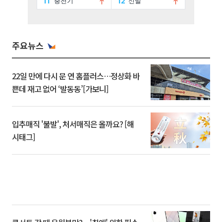
주요뉴스
22일 만에 다시 문 연 홈플러스…정상화 바
쁜데 재고 없어 ‘발동동’[가보니]
입추매직 '불발', 처서매직은 올까요? [해
시태그]