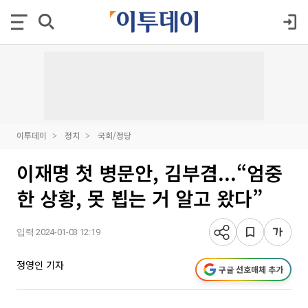
이투데이
정치
국회/정당
이재명 첫 병문안, 김부겸...“엄중
한 상황, 못 뵙는 거 알고 왔다”
입력 2024-01-03 12:19
정영인 기자
구글 선호매체 추가