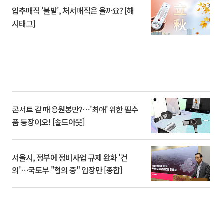
입추매직 '불발', 처서매직은 올까요? [해
시태그]
콘서트 갈 때 응원봉만?⋯'최애' 위한 필수
품 등장이오! [솔드아웃]
서울시, 정부에 정비사업 규제 완화 '건
의'⋯국토부 "협의 중" 입장만 [종합]