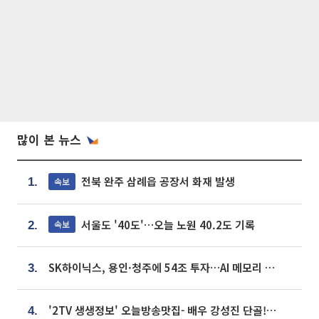
많이 본 뉴스
전북 완주 삼례읍 공장서 화재 발생
속보
1.
서울도 '40도'…오늘 노원 40.2도 기록
속보
2.
SK하이닉스, 용인·청주에 54조 투자…AI 메모리 생산기지 키운다
3.
'2TV 생생정보' 오늘방송맛집- 배우 강성진 단골! 쌀국수ㆍ푸팟퐁 커리 맛집 '블○○○'
4.