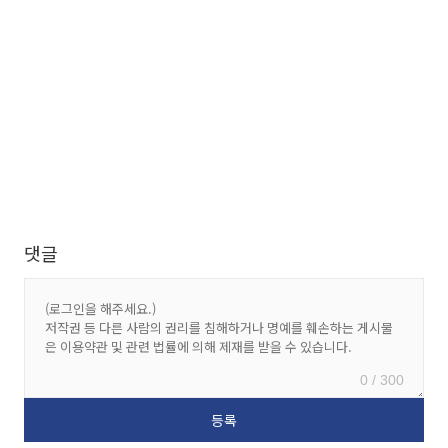
댓글
0 / 300