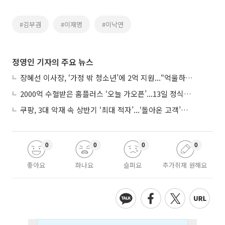
#김부겸
#이재명
#이낙연
정영인 기자의 주요 뉴스
장혜선 이사장, ‘가정 밖 청소년’에 2억 지원...“억울하고 아파도 단단해지길”
2000억 수혈받은 홈플러스 ‘오늘 가오픈’...13일 정식 개장 시험대
쿠팡, 3대 악재 속 상반기 ‘최대 적자’...‘돌아온 고객’에 수익성 반등 주목
0
0
0
0
좋아요
화나요
슬퍼요
추가취재 원해요