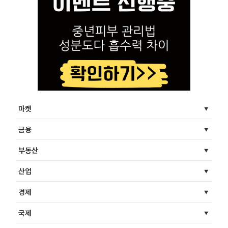
마켓
금융
부동산
산업
경제
국제