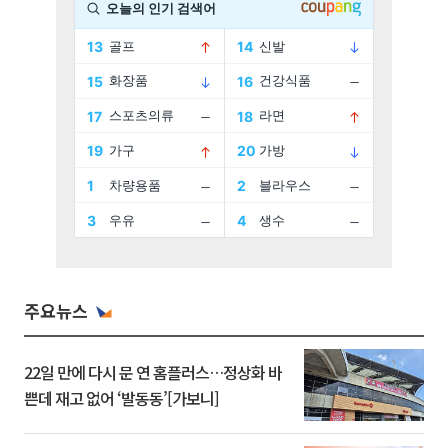
주요뉴스
22일 만에 다시 문 연 홈플러스…정상화 바
쁜데 재고 없어 ‘발동동’[가보니]