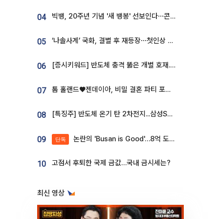
빅뱅, 20주년 기념 '새 뱅봉' 선보인다⋯콘서트 앞두고 팝업 개최
04
‘나솔사계’ 국화, 결별 후 재등장⋯첫인상 투표 휩쓸고 ‘인기녀’ 등극
05
[증시키워드] 반도체 충격 뚫은 개별 호재...포스코퓨처엠·에코프로·한화솔루션 '눈길'
06
톰 홀랜드♥젠데이아, 비밀 결혼 파티 포착⋯호텔 대관비만 9억
07
[특징주] 반도체 온기 탄 2차전지...삼성SDI, 장 초반 7% 넘게 껑충
08
논란의 'Busan is Good'…8억 도시브랜드, 용산 대통령실 CI 업체가 수행
09
단독
고점서 후퇴한 국제 금값…국내 금시세는?
10
최신 영상