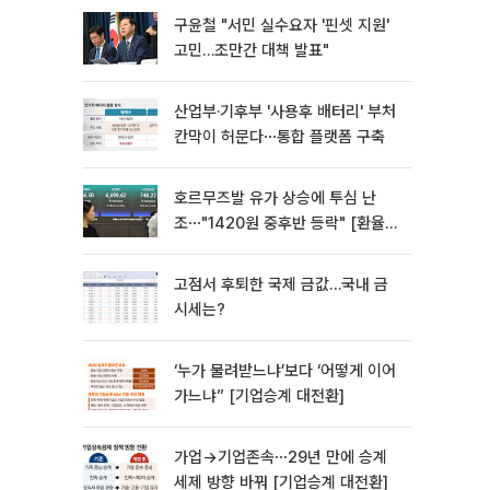
구윤철 "서민 실수요자 '핀셋 지원'
고민…조만간 대책 발표"
산업부·기후부 '사용후 배터리' 부처
칸막이 허문다⋯통합 플랫폼 구축
호르무즈발 유가 상승에 투심 난
조⋯"1420원 중후반 등락" [환율전
망]
고점서 후퇴한 국제 금값…국내 금
시세는?
‘누가 물려받느냐’보다 ‘어떻게 이어
가느냐” [기업승계 대전환]
가업→기업존속⋯29년 만에 승계
세제 방향 바꿔 [기업승계 대전환]