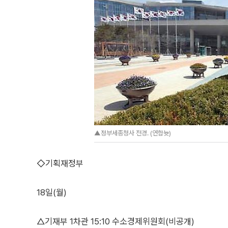
▲정부세종청사 전경. (연합늇)
◇기획재정부
18일(월)
△기재부 1차관 15:10 수소경제위원회(비공개)