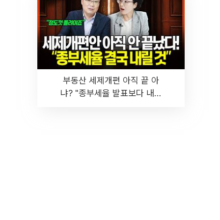
부동산 세제개편 아직 끝 아
냐? "종부세율 발표보다 내릴
것" 장기거주·양도세 전망 I 집
땅지성 I 김인만, 진미윤