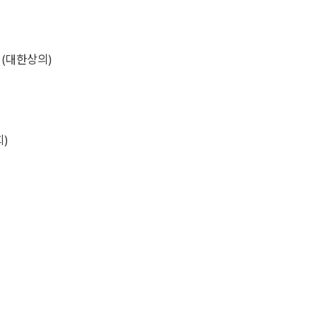
회(대한상의)
회)