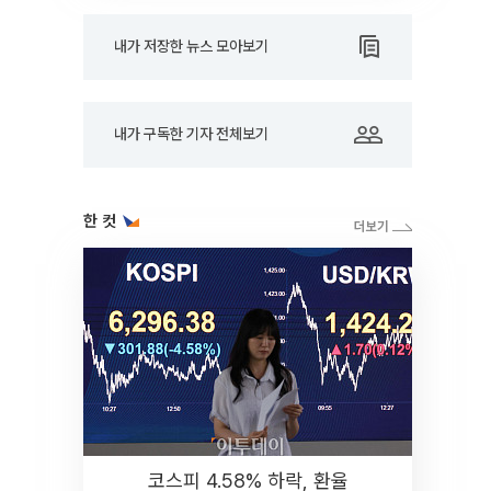
내가 저장한 뉴스 모아보기
내가 구독한 기자 전체보기
한 컷
코스피 4.58% 하락, 환율