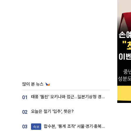
많이 본 뉴스
태풍 '돌핀' 오키나와 접근…일본기상청 경로 업데이트
01
오늘은 절기 '입추', 뜻은?
02
합수본, '통계 조작' 서울·경기·충북 선관위 등 추가 압수수색
03
속보