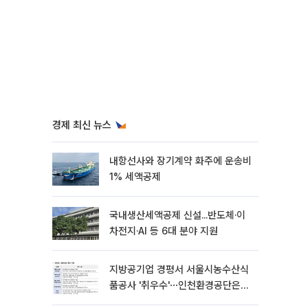
경제 최신 뉴스
내항선사와 장기계약 화주에 운송비
1% 세액공제
국내생산세액공제 신설...반도체·이
차전지·AI 등 6대 분야 지원
지방공기업 경평서 서울시농수산식
품공사 '취우수'⋯인천환경공단은
'낙제점'