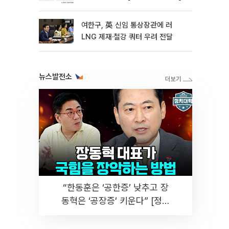
여한구, 英 신임 통상장관에 러
LNG 제재·철강 쿼터 우려 전달
뉴스발전소
“한동훈은 ‘공한증’ 낮추고 장
동혁은 ‘공장증’ 키운다” [정치
대학]