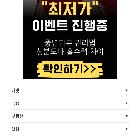
마켓
금융
부동산
산업