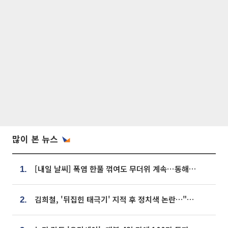
많이 본 뉴스
[내일 날씨] 폭염 한풀 꺾여도 무더위 계속⋯동해안 이틀 연속 비
1.
김희철, '뒤집힌 태극기' 지적 후 정치색 논란…"좌우 떠나 우리나라 국기"
2.