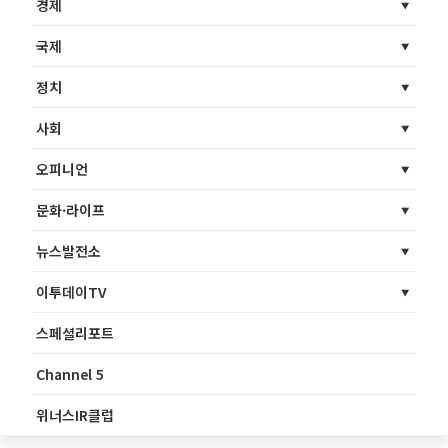
경제
국제
정치
사회
오피니언
문화·라이프
뉴스발전소
이투데이TV
스페셜리포트
Channel 5
위너스IR클럽