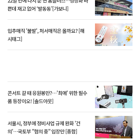
22일 만에 다시 문 연 홈플러스…정상화 바
쁜데 재고 없어 ‘발동동’[가보니]
입추매직 '불발', 처서매직은 올까요? [해
시태그]
콘서트 갈 때 응원봉만?⋯'최애' 위한 필수
품 등장이오! [솔드아웃]
서울시, 정부에 정비사업 규제 완화 '건
의'⋯국토부 "협의 중" 입장만 [종합]