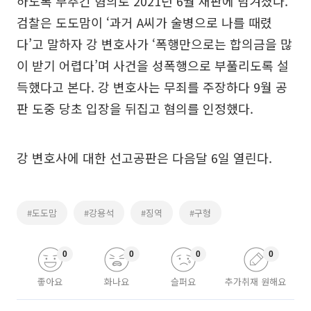
하도록 부추긴 혐의로 2021년 6월 재판에 넘겨졌다.
검찰은 도도맘이 ‘과거 A씨가 술병으로 나를 때렸
다’고 말하자 강 변호사가 ‘폭행만으로는 합의금을 많
이 받기 어렵다’며 사건을 성폭행으로 부풀리도록 설
득했다고 본다. 강 변호사는 무죄를 주장하다 9월 공
판 도중 당초 입장을 뒤집고 혐의를 인정했다.
강 변호사에 대한 선고공판은 다음달 6일 열린다.
#도도맘
#강용석
#징역
#구형
0
0
0
0
좋아요
화나요
슬퍼요
추가취재 원해요