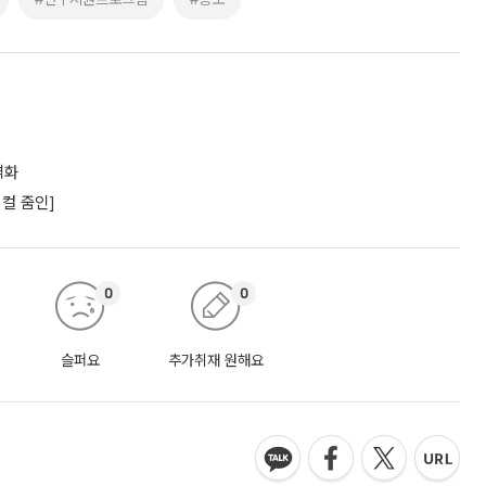
격화
컬 줌인]
0
0
슬퍼요
추가취재 원해요