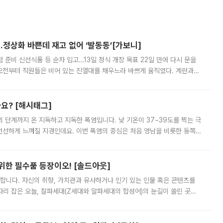
…정상화 바쁜데 재고 없어 ‘발동동’[가보니]
준비 신선식품 등 순차 입고…13일 정식 개장 목표 22일 만에 다시 문을
오전부터 직원들은 비어 있는 진열대를 채우느라 바쁘게 움직였다. 계란과
리를 잡기 시작했지만, 매장 곳곳엔 여전히 텅 빈 매대가 먼저 눈에 들어왔
까요? [해시태그]
’의 단계까지 온 지독하고 지독한 폭염입니다. 낮 기온이 37~39도를 찍는 극
 선선하게 느껴질 지경인데요. 이번 폭염의 중심은 처음 영남을 비롯한 동쪽
 북서풍이 산맥을 넘어 영남 쪽으로 내려오면서 뜨겁고 건조해졌는데요.
 위한 필수품 등장이오! [솔드아웃]
합니다. 자신의 취향, 가치관과 유사하거나 인기 있는 인물 혹은 콘텐츠를
'가 자리 잡은 오늘, 잘파세대(Z세대와 알파세대의 합성어)의 눈길이 쏠린 곳은
리는 공연장. 응원봉만큼이나 눈에 띄는 게 있습니다. 공연이 시작되기