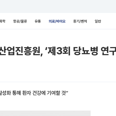
화학
항공/물류
유통
의료/바이오
중기/벤처
일반
업진흥원, ‘제3회 당뇨병 연구
활성화 통해 환자 건강에 기여할 것”