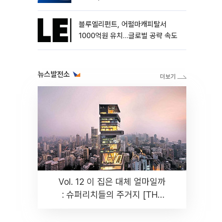
블루엘리펀트, 어펄마캐피탈서
1000억원 유치…글로벌 공략 속도
뉴스발전소
Vol. 12 이 집은 대체 얼마일까
: 슈퍼리치들의 주거지 [THE
RARE]