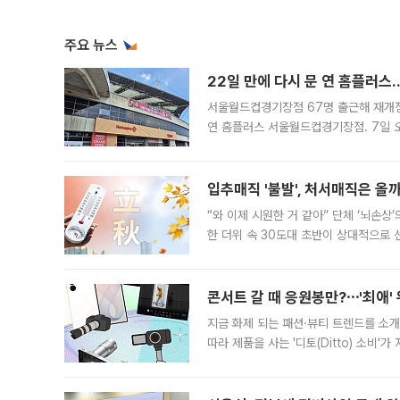
주요 뉴스
22일 만에 다시 문 연 홈플러스
서울월드컵경기장점 67명 출근해 재개점 
연 홈플러스 서울월드컵경기장점. 7일 
우유, 과일 같은 신선식품이 차근차근 자
입추매직 '불발', 처서매직은 올
“와 이제 시원한 거 같아” 단체 ‘뇌손상
한 더위 속 30도대 초반이 상대적으로
지역에 있었습니다. 7월 말에는 서풍과
콘서트 갈 때 응원봉만?⋯'최애'
지금 화제 되는 패션·뷰티 트렌드를 소개
따라 제품을 사는 '디토(Ditto) 소비
어디일까요? 아이돌 콘서트 시작을 기다