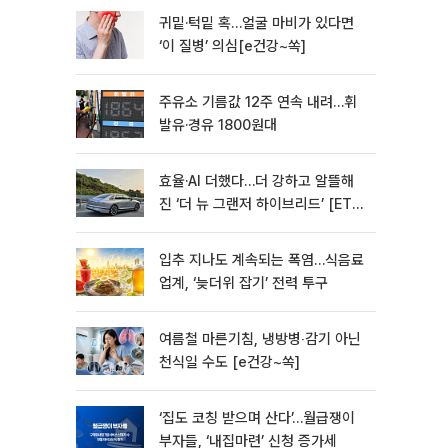
귀밑·턱밑 혹…얼굴 마비가 있다면
‘이 질병’ 의심[e건강~쏙]
주유소 기름값 12주 연속 내려…휘
발유·경유 1800원대
효율·AI 더했다…더 강하고 알뜰해
진 ‘더 뉴 그랜저 하이브리드’ [ET의
모빌리티]
입추 지나도 계속되는 폭염…식음료
업계, ‘늦더위 잡기’ 전력 투구
여름철 마른기침, 냉방병‧감기 아닌
천식일 수도 [e건강~쏙]
‘집도 코칭 받으며 산다’…월급쟁이
부자들, ‘내집마련’ 신청 증가세