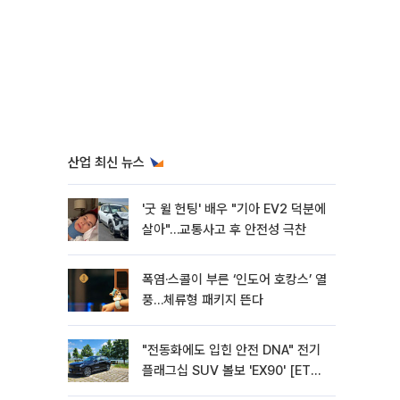
산업 최신 뉴스
'굿 윌 헌팅' 배우 "기아 EV2 덕분에
살아"…교통사고 후 안전성 극찬
폭염·스콜이 부른 ‘인도어 호캉스’ 열
풍…체류형 패키지 뜬다
"전동화에도 입힌 안전 DNA" 전기
플래그십 SUV 볼보 'EX90' [ET의
모빌리티]