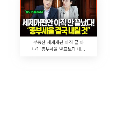
부동산 세제개편 아직 끝 아
냐? "종부세율 발표보다 내릴
것" 장기거주·양도세 전망 I 집
땅지성 I 김인만, 진미윤