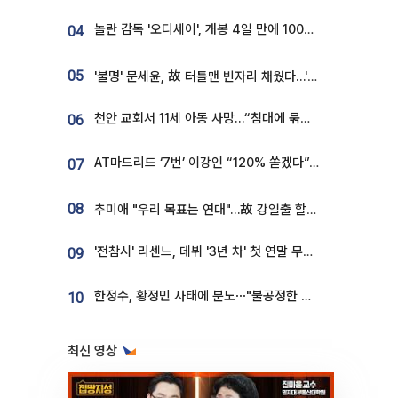
놀란 감독 '오디세이', 개봉 4일 만에 100만 돌파⋯'왕사남' 보다 빠르다
04
05
'불명' 문세윤, 故 터틀맨 빈자리 채웠다…'거북이' 눈물의 최종 우승
천안 교회서 11세 아동 사망…“침대에 묶여 있었다” 진술 확보
06
AT마드리드 ‘7번’ 이강인 “120% 쏟겠다”⋯시메오네 감독 “필요한 선수”
07
08
추미애 "우리 목표는 연대"…故 강일출 할머니 흉상 제막
'전참시' 리센느, 데뷔 '3년 차' 첫 연말 무대 오른다⋯"그동안 섭외 안 와"
09
한정수, 황정민 사태에 분노⋯"불공정한 게임, 폭로자도 오픈 하라"
10
최신 영상