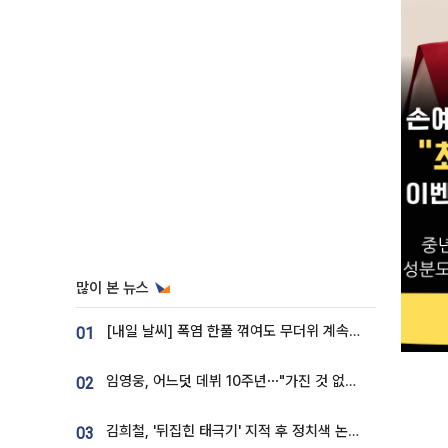
많이 본 뉴스
[내일 날씨] 폭염 한풀 꺾여도 무더위 계속⋯동해안 이틀 연속 비
01
임영웅, 어느덧 데뷔 10주년⋯"가진 것 없던 시절, 내 앞엔 20명의 팬뿐"
02
김희철, '뒤집힌 태극기' 지적 후 정치색 논란…"좌우 떠나 우리나라 국기"
03