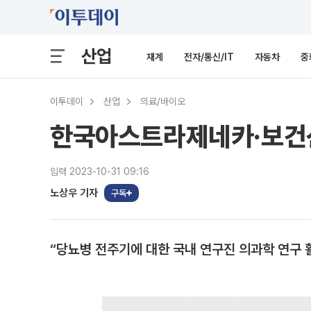
산업
재계
전자/통신/IT
자동차
중
이투데이
산업
의료/바이오
한국아스트라제네카·보건산
입력 2023-10-31 09:16
노상우 기자
구독
“당뇨병 전주기에 대한 국내 연구진 의과학 연구 