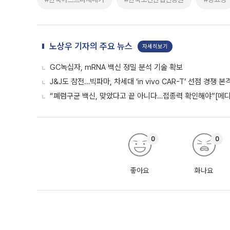
노상우 기자의 주요 뉴스
자세히보기
GC녹십자, mRNA 백신 정밀 분석 기술 확보
J&J도 참전…빅파마, 차세대 ‘in vivo CAR-T’ 선점 경쟁 본
“폐렴구균 백신, 맞았다고 끝 아니다…접종력 확인해야”[메디
0
0
좋아요
화나요