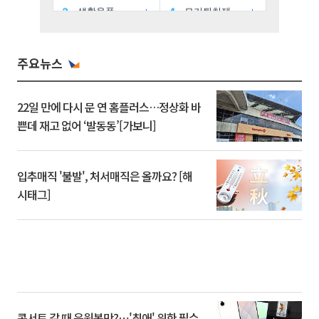
주요뉴스
22일 만에 다시 문 연 홈플러스…정상화 바
쁜데 재고 없어 ‘발동동’[가보니]
입추매직 '불발', 처서매직은 올까요? [해
시태그]
콘서트 갈 때 응원봉만?⋯'최애' 위한 필수