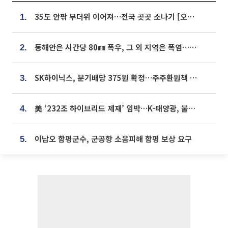
35도 안팎 무더위 이어져…전국 곳곳 소나기 [오늘 날씨]
1.
동해안은 시간당 80㎜ 폭우, 그 외 지역은 폭염…‘극과 극 날씨’
2.
SK하이닉스, 분기배당 375원 확정…주주환원책 9월로 앞당겨 발표
3.
美 ‘232조 하이브리드 제재’ 임박…K-태양광, 불확실성 털고 날개 다나
4.
이남오 함평군수, 군공항 소음피해 함평 보상 요구
5.