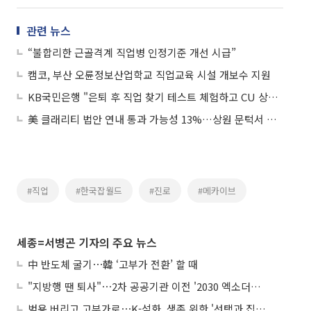
관련 뉴스
“불합리한 근골격계 직업병 인정기준 개선 시급”
캠코, 부산 오륜정보산업학교 직업교육 시설 개보수 지원
KB국민은행 "은퇴 후 직업 찾기 테스트 체험하고 CU 상품권 받으세요"
美 클래리티 법안 연내 통과 가능성 13%…상원 문턱서 제동
#직업
#한국잡월드
#진로
#메카이브
세종=서병곤 기자의 주요 뉴스
中 반도체 굴기⋯韓 ‘고부가 전환’ 할 때
"지방행 땐 퇴사"⋯2차 공공기관 이전 '2030 엑소더스' 뇌관
범용 버리고 고부가로⋯K-석화, 생존 위한 '선택과 집중'