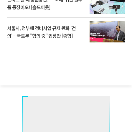
품 등장이오! [솔드아웃]
서울시, 정부에 정비사업 규제 완화 '건
의'⋯국토부 "협의 중" 입장만 [종합]