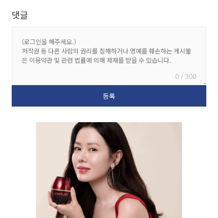
댓글
0 / 300