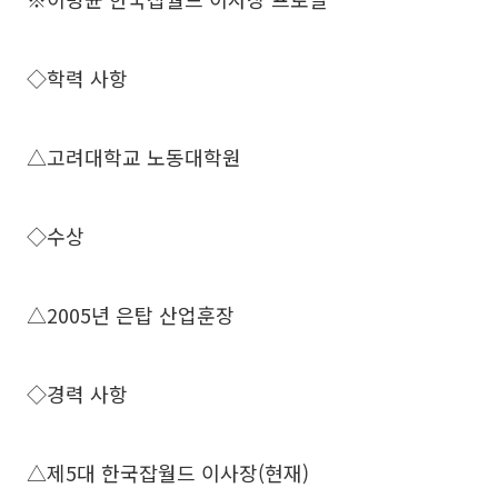
◇학력 사항
△고려대학교 노동대학원
◇수상
△2005년 은탑 산업훈장
◇경력 사항
△제5대 한국잡월드 이사장(현재)