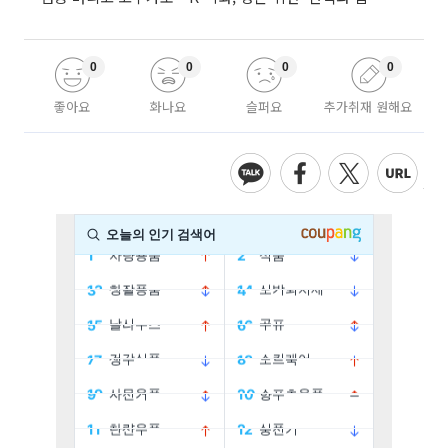
0
0
0
0
좋아요
화나요
슬퍼요
추가취재 원해요