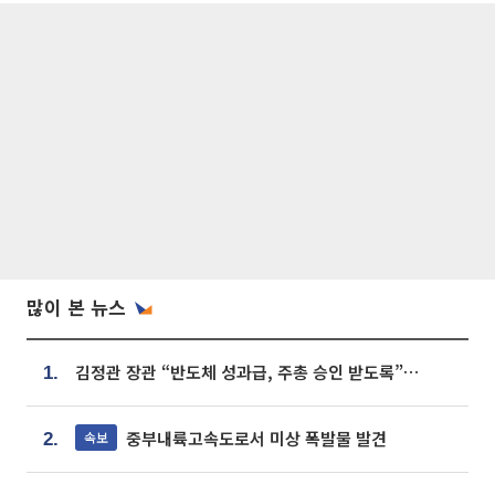
많이 본 뉴스
김정관 장관 “반도체 성과급, 주총 승인 받도록”…상법·자본시장법 개정 시사
1.
중부내륙고속도로서 미상 폭발물 발견
속보
2.