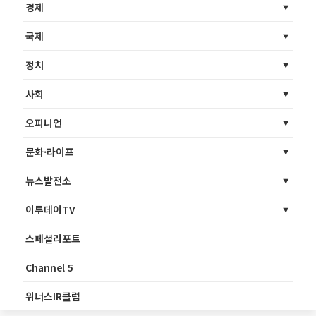
경제
국제
정치
사회
오피니언
문화·라이프
뉴스발전소
이투데이TV
스페셜리포트
Channel 5
위너스IR클럽