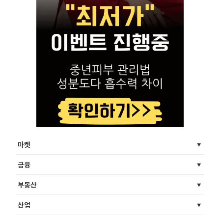
마켓
금융
부동산
산업