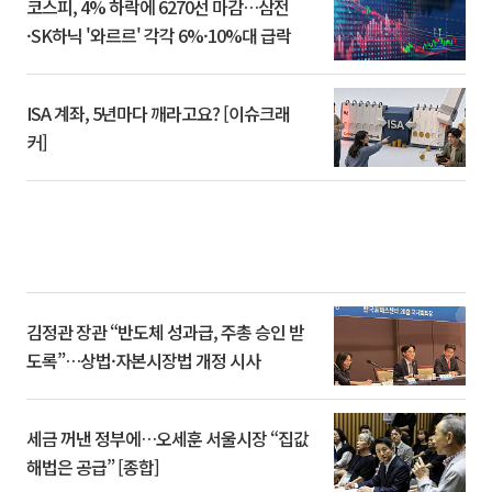
코스피, 4% 하락에 6270선 마감…삼전
·SK하닉 '와르르' 각각 6%·10%대 급락
ISA 계좌, 5년마다 깨라고요? [이슈크래
커]
김정관 장관 “반도체 성과급, 주총 승인 받
도록”…상법·자본시장법 개정 시사
세금 꺼낸 정부에…오세훈 서울시장 “집값
해법은 공급” [종합]