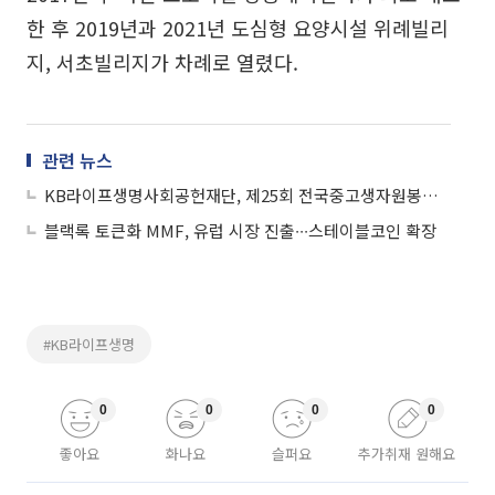
한 후 2019년과 2021년 도심형 요양시설 위례빌리
지, 서초빌리지가 차례로 열렸다.
관련 뉴스
KB라이프생명사회공헌재단, 제25회 전국중고생자원봉사대회 시상식 개최
블랙록 토큰화 MMF, 유럽 시장 진출∙∙∙스테이블코인 확장
#KB라이프생명
0
0
0
0
좋아요
화나요
슬퍼요
추가취재 원해요