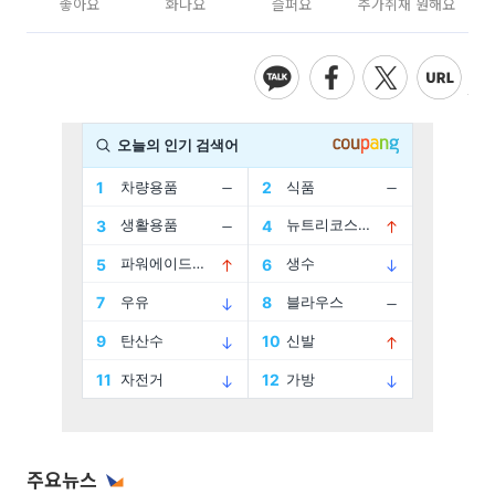
좋아요
화나요
슬퍼요
추가취재 원해요
주요뉴스