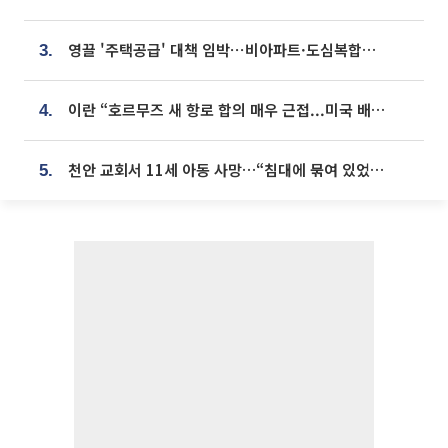
영끌 '주택공급' 대책 임박⋯비아파트·도심복합까지 총동원
3.
이란 “호르무즈 새 항로 합의 매우 근접...미국 배상 먼저”
4.
천안 교회서 11세 아동 사망…“침대에 묶여 있었다” 진술 확보
5.