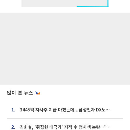
많이 본 뉴스
3445억 자사주 지급 마쳤는데...삼성전자 DX노조, 뒤늦은 '떼쓰기 집회'
1.
김희철, '뒤집힌 태극기' 지적 후 정치색 논란…"좌우 떠나 우리나라 국기"
2.