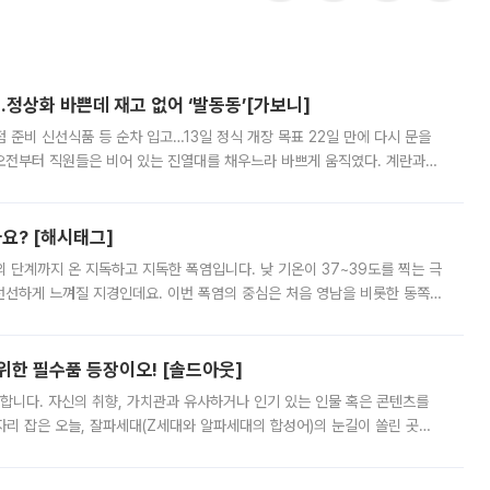
…정상화 바쁜데 재고 없어 ‘발동동’[가보니]
준비 신선식품 등 순차 입고…13일 정식 개장 목표 22일 만에 다시 문을
오전부터 직원들은 비어 있는 진열대를 채우느라 바쁘게 움직였다. 계란과
리를 잡기 시작했지만, 매장 곳곳엔 여전히 텅 빈 매대가 먼저 눈에 들어왔
까요? [해시태그]
’의 단계까지 온 지독하고 지독한 폭염입니다. 낮 기온이 37~39도를 찍는 극
 선선하게 느껴질 지경인데요. 이번 폭염의 중심은 처음 영남을 비롯한 동쪽
 북서풍이 산맥을 넘어 영남 쪽으로 내려오면서 뜨겁고 건조해졌는데요.
 위한 필수품 등장이오! [솔드아웃]
합니다. 자신의 취향, 가치관과 유사하거나 인기 있는 인물 혹은 콘텐츠를
'가 자리 잡은 오늘, 잘파세대(Z세대와 알파세대의 합성어)의 눈길이 쏠린 곳은
리는 공연장. 응원봉만큼이나 눈에 띄는 게 있습니다. 공연이 시작되기