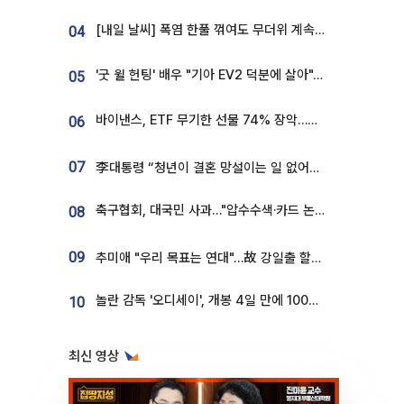
[내일 날씨] 폭염 한풀 꺾여도 무더위 계속⋯동해안 이틀 연속 비
04
'굿 윌 헌팅' 배우 "기아 EV2 덕분에 살아"…교통사고 후 안전성 극찬
05
바이낸스, ETF 무기한 선물 74% 장악…한국 레버리지 ETF 거래 급증 [e가상자산]
06
07
李대통령 “청년이 결혼 망설이는 일 없어야...제도상 불이익 조사”
축구협회, 대국민 사과…"압수수색·카드 논란 사죄, 강도 높은 쇄신"
08
09
추미애 "우리 목표는 연대"…故 강일출 할머니 흉상 제막
놀란 감독 '오디세이', 개봉 4일 만에 100만 돌파⋯'왕사남' 보다 빠르다
10
최신 영상