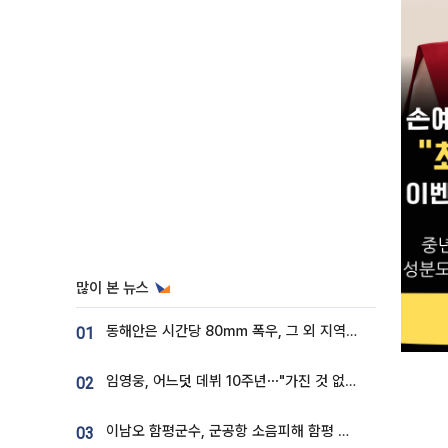
많이 본 뉴스
동해안은 시간당 80㎜ 폭우, 그 외 지역은 폭염…‘극과 극 날씨’
01
임영웅, 어느덧 데뷔 10주년⋯"가진 것 없던 시절, 내 앞엔 20명의 팬뿐"
02
이남오 함평군수, 군공항 소음피해 함평 보상 요구
03