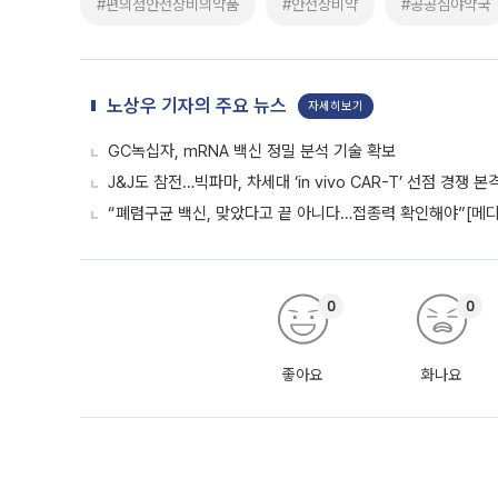
#편의점안전상비의약품
#안전상비약
#공공심야약국
노상우 기자의 주요 뉴스
자세히보기
GC녹십자, mRNA 백신 정밀 분석 기술 확보
J&J도 참전…빅파마, 차세대 ‘in vivo CAR-T’ 선점 경쟁 본
“폐렴구균 백신, 맞았다고 끝 아니다…접종력 확인해야”[메디
0
0
좋아요
화나요