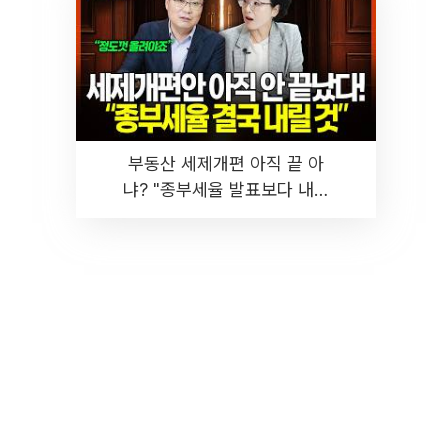
부동산 세제개편 아직 끝 아
냐? "종부세율 발표보다 내릴
것" 장기거주·양도세 전망 I 집
땅지성 I 김인만, 진미윤