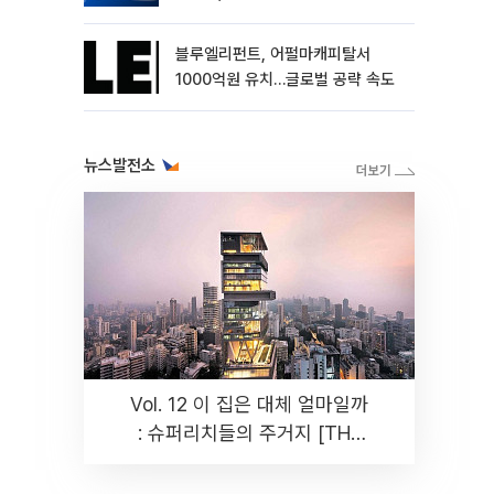
블루엘리펀트, 어펄마캐피탈서
1000억원 유치…글로벌 공략 속도
뉴스발전소
Vol. 12 이 집은 대체 얼마일까
: 슈퍼리치들의 주거지 [THE
RARE]