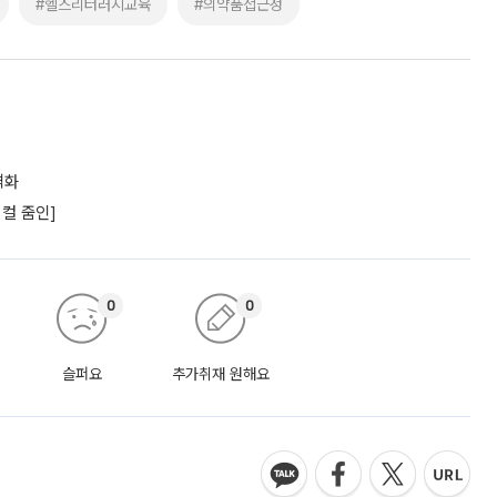
#헬스리터러시교육
#의약품접근성
격화
컬 줌인]
0
0
슬퍼요
추가취재 원해요