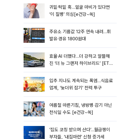
귀밑·턱밑 혹…얼굴 마비가 있다면
‘이 질병’ 의심[e건강~쏙]
주유소 기름값 12주 연속 내려…휘
발유·경유 1800원대
효율·AI 더했다…더 강하고 알뜰해
진 ‘더 뉴 그랜저 하이브리드’ [ET의
모빌리티]
입추 지나도 계속되는 폭염…식음료
업계, ‘늦더위 잡기’ 전력 투구
여름철 마른기침, 냉방병‧감기 아닌
천식일 수도 [e건강~쏙]
‘집도 코칭 받으며 산다’…월급쟁이
부자들, ‘내집마련’ 신청 증가세