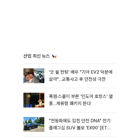
산업 최신 뉴스
'굿 윌 헌팅' 배우 "기아 EV2 덕분에
살아"…교통사고 후 안전성 극찬
폭염·스콜이 부른 ‘인도어 호캉스’ 열
풍…체류형 패키지 뜬다
"전동화에도 입힌 안전 DNA" 전기
플래그십 SUV 볼보 'EX90' [ET의
모빌리티]