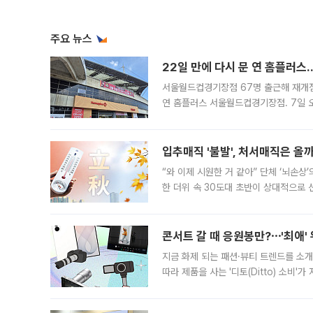
주요 뉴스
22일 만에 다시 문 연 홈플러스
서울월드컵경기장점 67명 출근해 재개점 
연 홈플러스 서울월드컵경기장점. 7일 
우유, 과일 같은 신선식품이 차근차근 자
입추매직 '불발', 처서매직은 올
“와 이제 시원한 거 같아” 단체 ‘뇌손상
한 더위 속 30도대 초반이 상대적으로
지역에 있었습니다. 7월 말에는 서풍과
콘서트 갈 때 응원봉만?⋯'최애'
지금 화제 되는 패션·뷰티 트렌드를 소개
따라 제품을 사는 '디토(Ditto) 소비
어디일까요? 아이돌 콘서트 시작을 기다