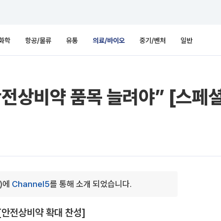
화학
항공/물류
유통
의료/바이오
중기/벤처
일반
안전상비약 품목 늘려야” [스페
5)에
Channel5
를 통해 소개 되었습니다.
[안전상비약 확대 찬성]