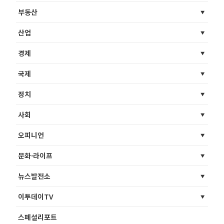
부동산
산업
경제
국제
정치
사회
오피니언
문화·라이프
뉴스발전소
이투데이TV
스페셜리포트