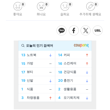
0
0
0
0
좋아요
화나요
슬퍼요
추가취재 원해요