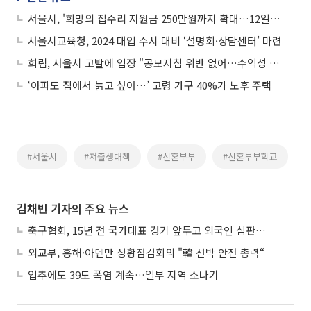
서울시, '희망의 집수리 지원금 250만원까지 확대…12일부터 접수
서울시교육청, 2024 대입 수시 대비 ‘설명회·상담센터’ 마련
희림, 서울시 고발에 입장 "공모지침 위반 없어…수익성 제고"
‘아파도 집에서 늙고 싶어…’ 고령 가구 40%가 노후 주택
#서울시
#저출생대책
#신혼부부
#신혼부부학교
김채빈 기자의 주요 뉴스
축구협회, 15년 전 국가대표 경기 앞두고 외국인 심판에 ‘성접대’
외교부, 홍해·아덴만 상황점검회의 "韓 선박 안전 총력“
입추에도 39도 폭염 계속…일부 지역 소나기