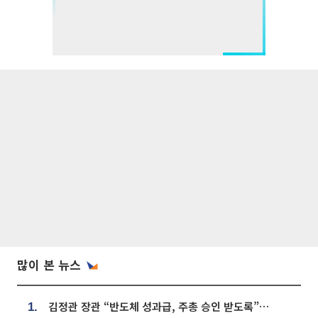
많이 본 뉴스
김정관 장관 “반도체 성과급, 주총 승인 받도록”…상법·자본시장법 개정 시사
1.