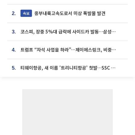
중부내륙고속도로서 미상 폭발물 발견
속보
2.
코스피, 장중 5%대 급락에 사이드카 발동…삼성·SK 동반 폭락
3.
트럼프 “자석 사업을 하라”…제이에스링크, 비중국 영구자석 공급망 구축 속도
4.
티웨이항공, 새 이름 '트리니티항공' 첫발…SSC 전략 본격화
5.