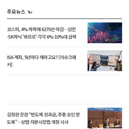
주요뉴스
코스피, 4% 하락에 6270선 마감…삼전
·SK하닉 '와르르' 각각 6%·10%대 급락
ISA 계좌, 5년마다 깨라고요? [이슈크래
커]
김정관 장관 “반도체 성과급, 주총 승인 받
도록”…상법·자본시장법 개정 시사