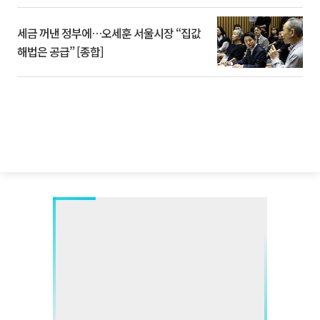
세금 꺼낸 정부에…오세훈 서울시장 “집값
해법은 공급” [종합]