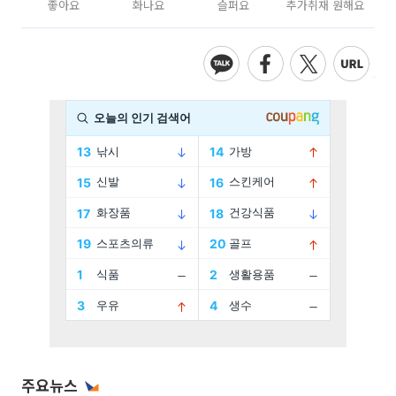
좋아요
화나요
슬퍼요
추가취재 원해요
주요뉴스