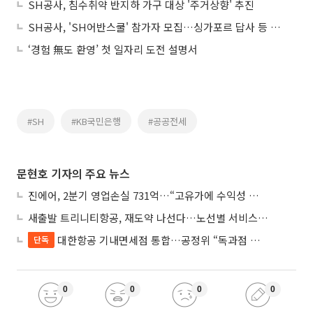
SH공사, 침수취약 반지하 가구 대상 '주거상향' 추진
SH공사, 'SH어반스쿨' 참가자 모집…싱가포르 답사 등 지원
‘경험 無도 환영’ 첫 일자리 도전 설명서
#SH
#KB국민은행
#공공전세
문현호 기자의 주요 뉴스
진에어, 2분기 영업손실 731억…“고유가에 수익성 악화”
새출발 트리니티항공, 재도약 나선다…노선별 서비스 차별화
대한항공 기내면세점 통합…공정위 “독과점 여부 따진다”
단독
0
0
0
0