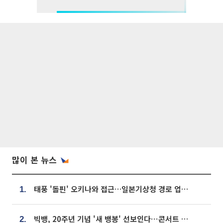
많이 본 뉴스
태풍 '돌핀' 오키나와 접근…일본기상청 경로 업데이트
1.
빅뱅, 20주년 기념 '새 뱅봉' 선보인다⋯콘서트 앞두고 팝업 개최
2.