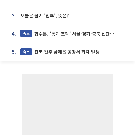
오늘은 절기 '입추', 뜻은?
3.
합수본, '통계 조작' 서울·경기·충북 선관위 등 추가 압수수색
속보
4.
전북 완주 삼례읍 공장서 화재 발생
속보
5.