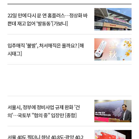
22일 만에 다시 문 연 홈플러스…정상화 바
쁜데 재고 없어 ‘발동동’[가보니]
입추매직 '불발', 처서매직은 올까요? [해
시태그]
서울시, 정부에 정비사업 규제 완화 '건
의'⋯국토부 "협의 중" 입장만 [종합]
서울 40도 찍더니 하남 40.8도·광양 40.2