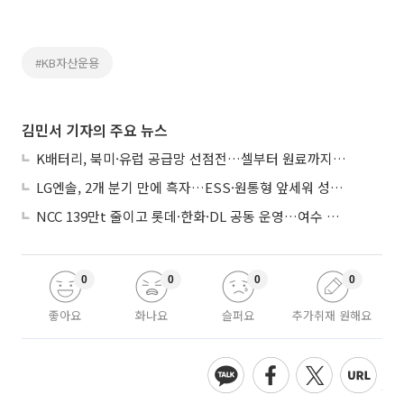
#KB자산운용
김민서 기자의 주요 뉴스
K배터리, 북미·유럽 공급망 선점전…셀부터 원료까지 현지화
LG엔솔, 2개 분기 만에 흑자…ESS·원통형 앞세워 성장 가속
NCC 139만t 줄이고 롯데·한화·DL 공동 운영…여수 1호 본궤도
0
0
0
0
좋아요
화나요
슬퍼요
추가취재 원해요