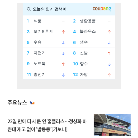
주요뉴스
22일 만에 다시 문 연 홈플러스…정상화 바
쁜데 재고 없어 ‘발동동’[가보니]