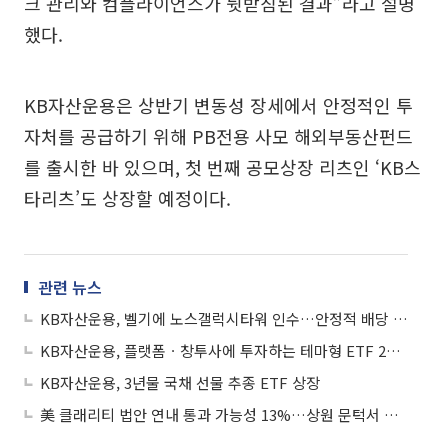
크 관리와 컴플라이언스가 뒷받침된 결과”라고 설명
했다.
KB자산운용은 상반기 변동성 장세에서 안정적인 투
자처를 공급하기 위해 PB전용 사모 해외부동산펀드
를 출시한 바 있으며, 첫 번째 공모상장 리츠인 ‘KB스
타리츠’도 상장할 예정이다.
관련 뉴스
KB자산운용, 벨기에 노스갤럭시타워 인수…안정적 배당 기대
KB자산운용, 플랫폼ㆍ창투사에 투자하는 테마형 ETF 2종 출시
KB자산운용, 3년물 국채 선물 추종 ETF 상장
美 클래리티 법안 연내 통과 가능성 13%…상원 문턱서 제동