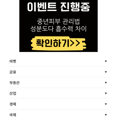
마켓
금융
부동산
산업
경제
국제