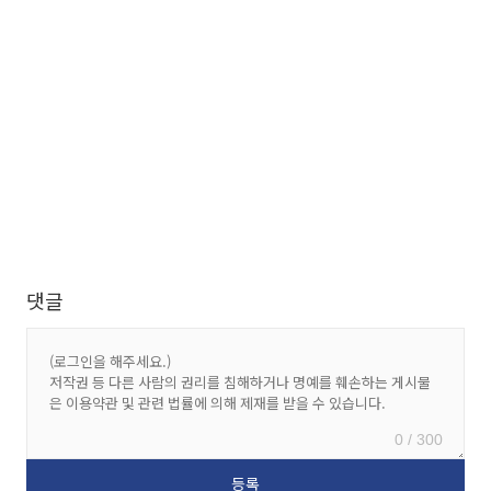
댓글
0 / 300