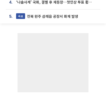
‘나솔사계’ 국화, 결별 후 재등장⋯첫인상 투표 휩쓸고 ‘인기녀’ 등극
4.
전북 완주 삼례읍 공장서 화재 발생
속보
5.