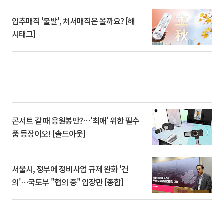
입추매직 '불발', 처서매직은 올까요? [해
시태그]
콘서트 갈 때 응원봉만?⋯'최애' 위한 필수
품 등장이오! [솔드아웃]
서울시, 정부에 정비사업 규제 완화 '건
의'⋯국토부 "협의 중" 입장만 [종합]