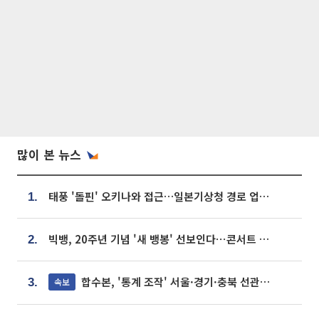
많이 본 뉴스
태풍 '돌핀' 오키나와 접근…일본기상청 경로 업데이트
1.
빅뱅, 20주년 기념 '새 뱅봉' 선보인다⋯콘서트 앞두고 팝업 개최
2.
합수본, '통계 조작' 서울·경기·충북 선관위 등 추가 압수수색
속보
3.