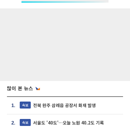
많이 본 뉴스
전북 완주 삼례읍 공장서 화재 발생
속보
1.
서울도 '40도'…오늘 노원 40.2도 기록
속보
2.