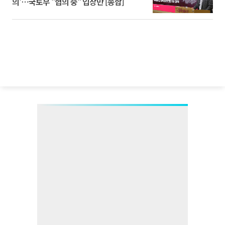
의'⋯국토부 "협의 중" 입장만 [종합]