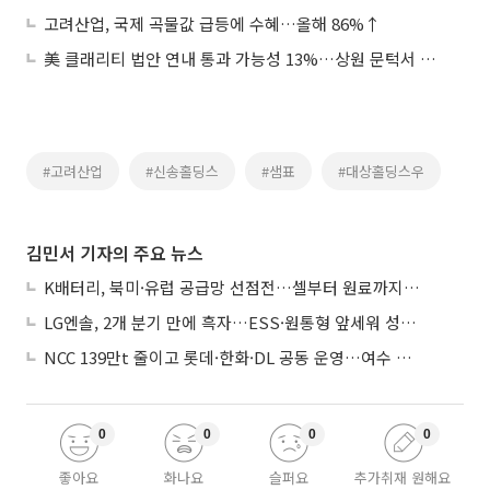
고려산업, 국제 곡물값 급등에 수혜…올해 86%↑
美 클래리티 법안 연내 통과 가능성 13%…상원 문턱서 제동
#고려산업
#신송홀딩스
#샘표
#대상홀딩스우
김민서 기자의 주요 뉴스
K배터리, 북미·유럽 공급망 선점전…셀부터 원료까지 현지화
LG엔솔, 2개 분기 만에 흑자…ESS·원통형 앞세워 성장 가속
NCC 139만t 줄이고 롯데·한화·DL 공동 운영…여수 1호 본궤도
0
0
0
0
좋아요
화나요
슬퍼요
추가취재 원해요