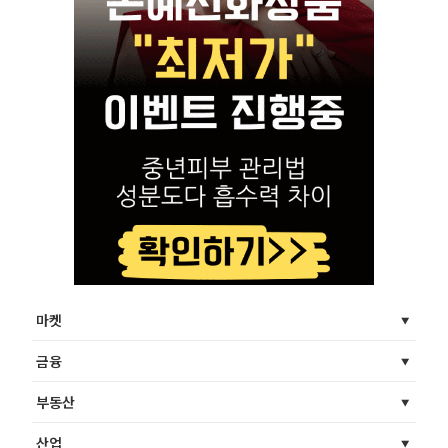
마켓
금융
부동산
산업