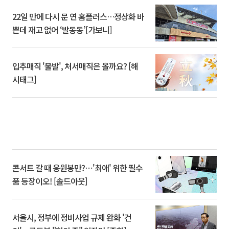
22일 만에 다시 문 연 홈플러스…정상화 바
쁜데 재고 없어 ‘발동동’[가보니]
입추매직 '불발', 처서매직은 올까요? [해
시태그]
콘서트 갈 때 응원봉만?⋯'최애' 위한 필수
품 등장이오! [솔드아웃]
서울시, 정부에 정비사업 규제 완화 '건