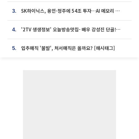
SK하이닉스, 용인·청주에 54조 투자…AI 메모리 생산기지 키운다
3.
'2TV 생생정보' 오늘방송맛집- 배우 강성진 단골! 쌀국수ㆍ푸팟퐁 커리 맛집 '블○○○'
4.
입추매직 '불발', 처서매직은 올까요? [해시태그]
5.