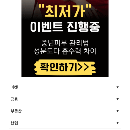
마켓
금융
부동산
산업