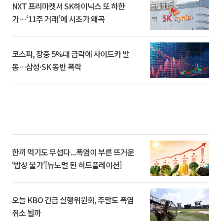
NXT 프리마켓서 SK하이닉스 또 하한
가⋯‘11주 거래’에 시초가 왜곡
코스피, 장중 5%대 급락에 사이드카 발
동…삼성·SK 동반 폭락
한끼 먹기도 무섭다...폭염이 부른 뜨거운
‘밥상 물가’[뉴노멀 된 히트플레이션]
오늘 KBO 긴급 실행위원회, 주말도 폭염
취소 될까