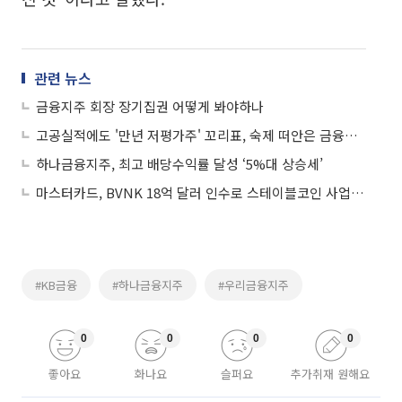
관련 뉴스
금융지주 회장 장기집권 어떻게 봐야하나
고공실적에도 '만년 저평가주' 꼬리표, 숙제 떠안은 금융지주 CEO
하나금융지주, 최고 배당수익률 달성 ‘5%대 상승세’
마스터카드, BVNK 18억 달러 인수로 스테이블코인 사업 본격 확장
#KB금융
#하나금융지주
#우리금융지주
0
0
0
0
좋아요
화나요
슬퍼요
추가취재 원해요