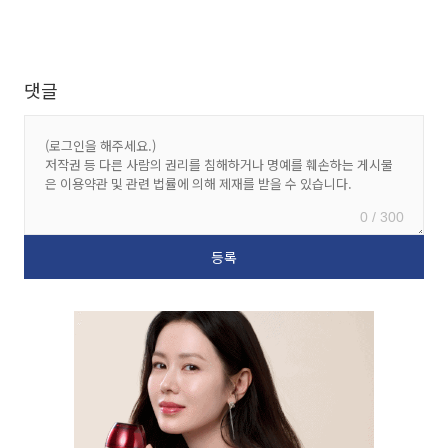
댓글
0 / 300