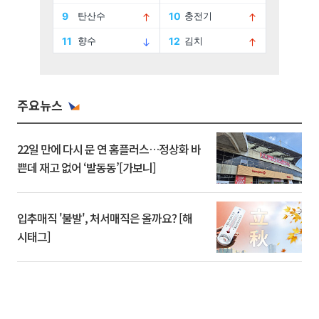
주요뉴스
22일 만에 다시 문 연 홈플러스…정상화 바
쁜데 재고 없어 ‘발동동’[가보니]
입추매직 '불발', 처서매직은 올까요? [해
시태그]