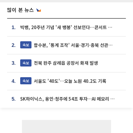
많이 본 뉴스
빅뱅, 20주년 기념 '새 뱅봉' 선보인다⋯콘서트 앞두고 팝업 개최
1.
합수본, '통계 조작' 서울·경기·충북 선관위 등 추가 압수수색
속보
2.
전북 완주 삼례읍 공장서 화재 발생
속보
3.
서울도 '40도'…오늘 노원 40.2도 기록
속보
4.
SK하이닉스, 용인·청주에 54조 투자…AI 메모리 생산기지 키운다
5.