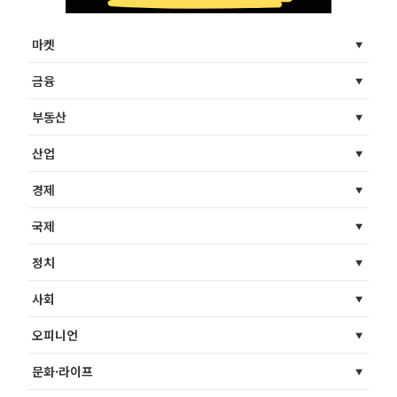
마켓
금융
부동산
산업
경제
국제
정치
사회
오피니언
문화·라이프