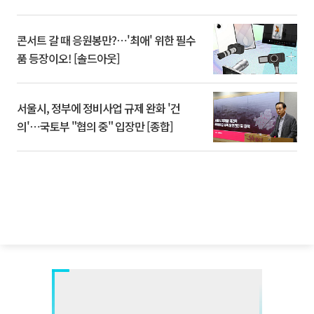
콘서트 갈 때 응원봉만?⋯'최애' 위한 필수
품 등장이오! [솔드아웃]
서울시, 정부에 정비사업 규제 완화 '건
의'⋯국토부 "협의 중" 입장만 [종합]