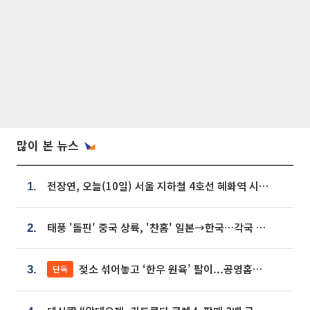
많이 본 뉴스
전장연, 오늘(10일) 서울 지하철 4호선 혜화역 시위…1호선 용산역 무정차
1.
태풍 '돌핀' 중국 상륙, '찬홈' 일본→한국…각국 기상청 예상 경로는?
2.
젖소 섞어놓고 ‘한우 원육’ 팔이...공영홈쇼핑 표기·검증 구멍
단독
3.