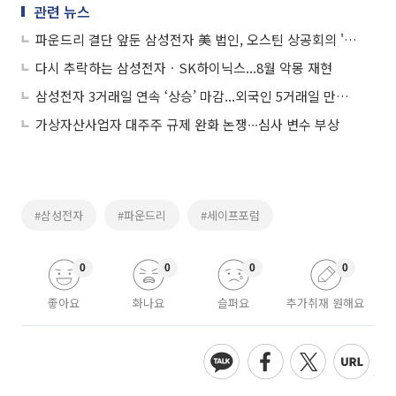
관련 뉴스
파운드리 결단 앞둔 삼성전자 美 법인, 오스틴 상공회의 '비즈니스 어워즈' 수상
다시 추락하는 삼성전자ㆍSK하이닉스...8월 악몽 재현
삼성전자 3거래일 연속 ‘상승’ 마감...외국인 5거래일 만에 ‘순매수’ 전환
가상자산사업자 대주주 규제 완화 논쟁∙∙∙심사 변수 부상
#삼성전자
#파운드리
#세이프포럼
0
0
0
0
좋아요
화나요
슬퍼요
추가취재 원해요