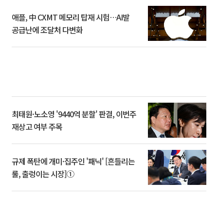
애플, 中 CXMT 메모리 탑재 시험…AI발
공급난에 조달처 다변화
최태원·노소영 '9440억 분할' 판결, 이번주
재상고 여부 주목
규제 폭탄에 개미·집주인 '패닉' [흔들리는
룰, 출렁이는 시장]①