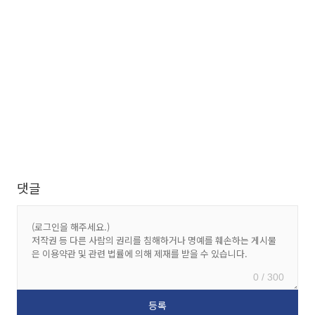
댓글
0 / 300