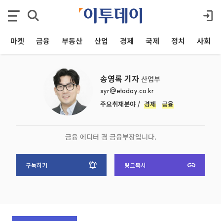
마켓
금융
부동산
산업
경제
국제
정치
사회
송영록 기자
산업부
syr@etoday.co.kr
주요취재분야 /
경제
금융
금융 에디터 겸 금융부장입니다.
구독하기
링크복사