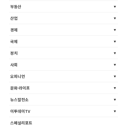
부동산
산업
경제
국제
정치
사회
오피니언
문화·라이프
뉴스발전소
이투데이TV
스페셜리포트