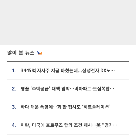
많이 본 뉴스
3445억 자사주 지급 마쳤는데...삼성전자 DX노조, 뒤늦은 '떼쓰기 집회'
1.
영끌 '주택공급' 대책 임박⋯비아파트·도심복합까지 총동원
2.
바다 태운 폭염에…회 한 접시도 ‘히트플레이션’
3.
이란, 미국에 호르무즈 합의 조건 제시…美 “경기 아직 안 끝나” [종합]
4.