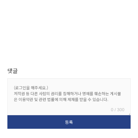
댓글
0 / 300