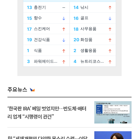
주요뉴스
‘한국판 IRA’ 베일 벗었지만…반도체·배터
리 업계 “시행령이 관건”
與 “세제개편안 다양한 목소리 수렴…이달