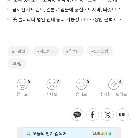
글로벌 사모펀드, 일본 기업들에 군침…도시바, 타깃으로 유력
美 클래리티 법안 연내 통과 가능성 13%…상원 문턱서 제동
#금감원
#사모펀드
#윤석헌
#노동조합
#라임
0
0
0
0
좋아요
화나요
슬퍼요
추가취재 원해요