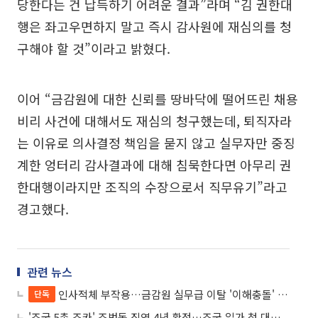
당한다는 건 납득하기 어려운 결과”라며 “김 권한대
행은 좌고우면하지 말고 즉시 감사원에 재심의를 청
구해야 할 것”이라고 밝혔다.
이어 “금감원에 대한 신뢰를 땅바닥에 떨어뜨린 채용
비리 사건에 대해서도 재심의 청구했는데, 퇴직자라
는 이유로 의사결정 책임을 묻지 않고 실무자만 중징
계한 엉터리 감사결과에 대해 침묵한다면 아무리 권
한대행이라지만 조직의 수장으로서 직무유기”라고
경고했다.
관련 뉴스
인사적체 부작용…금감원 실무급 이탈 '이해충돌' 논란
단독
'조국 5촌 조카' 조범동 징역 4년 확정…조국 일가 첫 대법 판결