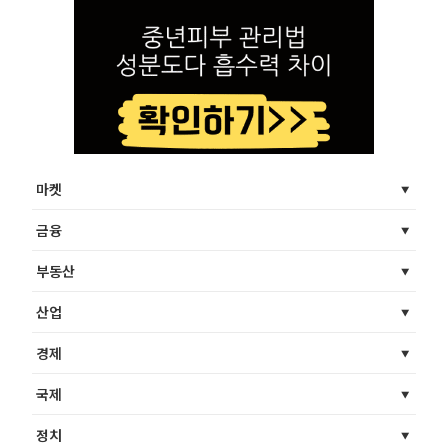
마켓
금융
부동산
산업
경제
국제
정치