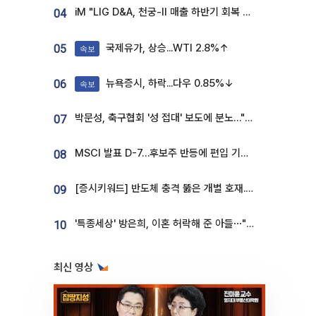
iM "LIG D&A, 천궁-II 매출 하반기 회복 전망…방산 톱픽 유지"
04
국제유가, 상승...WTI 2.8%↑
05
속보
뉴욕증시, 하락...다우 0.85%↓
06
속보
박문성, 축구협회 '성 접대' 보도에 분노…"다 말아먹으려고 작정했나"
07
MSCI 발표 D-7…후보주 반등에 편입 기대 재점화
08
[증시키워드] 반도체 충격 뚫은 개별 호재...포스코퓨처엠·에코프로·한화솔루션 '눈길'
09
'특종세상' 방은희, 이혼 허락해 준 아들⋯"너무 잘 커줬다" 오열
10
최신 영상