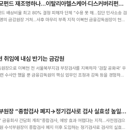
이복현 금감원장 사모펀드 재조명하나…이탈리아헬스케어·디스커버리펀드 사태 입장 ‘이목’
드 배상비율 최고 80% 결정 피해자 단체 “수용 못 해…집단 민사소송 검
감원장 거쳐…사후 마무리 부족 지적 이복현 금융감독원장이 현재
떤 입장을 취할 지 이목이 쏠리고 있다. 13일 금감원 금융분쟁조
 하나은행의 이탈리아 헬스케어 펀드
현 취임에 내심 반기는 금감원
독원장으로 이복현 전 서울북부지검 부장검사를 지목하자 ‘검찰 공화국’ 우
관련 수사만 했을 뿐 금융감독원의 핵심 업무인 조정과 감독 등을 경험하지
유에서다. 하지만 금감원은 이 신임 원장의 취임을 반기는 눈치다. 대통
령 측근인 힘 있는 기관장이 오면서다. 이 원장은 내정 당시부터 검찰
이찬우 금감원 수석부원장 “종합검사 폐지→정기검사로 검사 실효성 높일 것”
안’ 금융회사 간담회 개최“종합검사, 예방 효과 어렵다는 지적…사전점검으