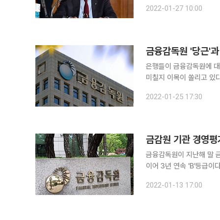
을 높이겠다고 말했다. 이 수석부원장은 27일 은행연합회관에서 열린 ‘검사·제재 혁신방안’ 금융회
2022-01-27 10:00
사 간담회에 참석해 “주
금융감독원 '당근'과
은행들이 금융감독원에 대
미칠지 이목이 쏠리고 있다
과 채찍을 두 손에 든 금감원이
2022-01-25 17:30
독 방향성은 조타수에 달려
금감원 기관 경영평가
금융감독원이 지난해 말 금
이어 3년 연속 'B'등급
는 A등급으로 상향될 수 있을 거란 
2022-01-13 17:00
위원회는 지난해 말 금감원