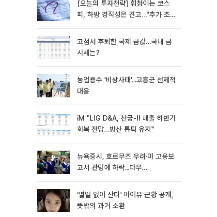
[오늘의 투자전략] 휘청이는 코스
피, 하방 경직성은 견고…"추가 조정
시 분할 매수"
고점서 후퇴한 국제 금값…국내 금
시세는?
농업용수 '비상사태'...고흥군 선제적
대응
iM "LIG D&A, 천궁-II 매출 하반기
회복 전망…방산 톱픽 유지"
뉴욕증시, 호르무즈 우려·미 고용보
고서 관망에 하락...다우
0.85%↓[종합]
'별일 없이 산다' 아이유 근황 공개,
뜻밖의 과거 소환