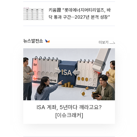
키움證 “롯데에너지머티리얼즈, 바
닥 통과 구간⋯2027년 본격 성장”
뉴스발전소
ISA 계좌, 5년마다 깨라고요?
[이슈크래커]