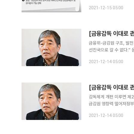
다.”(지방은행 前 B행장) 과거 일부 은행장은 금융감독원의 종합검사의 순기능을 인정했다. 금융회
2021-12-15 05:00
사의 업무 전반과 재산 
[금융감독 이대로 
금융위-금감원 구조, 발전
선진국으로 갈 수 없다.” 윤석헌 전 금융감독원장이 현 금융감독체계가 금융 시장 발전을 오히려 저
해하고 있다고 지적했다. 
2021-12-14 05:00
감독체계 개편 미루면 제
금감원 영향력 떨어져정부,
야 수장(首將)은 신중하다. 말 한마디, 행동 하나가 조직에 큰 영향을 미치기 때문이다. 그 자리를
2021-12-14 05:00
떠난 전임자(前任者)는 더