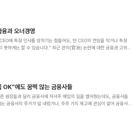
가 아니라고 한다. 그렇다면 개편 논의의 적기는
금융과 오너경영
CEO에 특정 인사를 앉히기는 힘들어도, 현 CEO의 연임을 막거나 특정
지 못하게는 할 수 있습니다.” 최근 관치(官治) 논란에 대한 금융권 고위
내년 3월 임기 만료를 앞둔 손태
 OK”에도 꿈쩍 않는 금융사들
존 원장들과 달리 금융사에 자사주 매입의 길을 열어줬는데도, 금융사들
는 금융사의 주가가 덜 내렸거나, 주주 가치 제고에 관심이 없어 금융사
있다. 20일 금감원 전자공시시스템에 따르면 이달
식을 취득한 금융사는 단 한 곳도 없었다. 자기주식