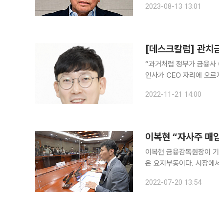
2023-08-13 13:01
지금은 체계개편 얘기할 때
[데스크칼럼] 관치
“과거처럼 정부가 금융사 
인사가 CEO 자리에 오르
관계자의 얘기다. 관치 금융 논란이 커진 건 김지완 BNK금융지주 전 회장이 자녀 부당 지원 의혹으
2022-11-21 14:00
로 조기 사임한 데 이어, 
이복현 “자사주 매입
이복현 금융감독원장이 기
은 요지부동이다. 시장에서
가 미온적인 태도를 보이는 것이라고 해석하고 
2022-07-20 13:54
들어 회사 차원에서 자기주