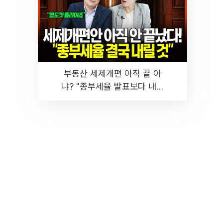
부동산 세제개편 아직 끝 아
냐? "종부세율 발표보다 내릴
것" 장기거주·양도세 전망 I 집
땅지성 I 김인만, 진미윤