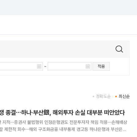
~
적용
정확도순
최신순
분쟁 종결⋯하나·부산銀, 해외투자 손실 대부분 떠안았다
반 지적⋯증권사 불법행위 인정은행권도 전문투자자 책임 적용⋯손해배상
제한적 회수⋯해외 구조화금융 내부통제 경고등 하나은행과 부산은행
CERCG) 자산유동화기업어음(ABCP) 부실 사태로 발생한 투자 손실