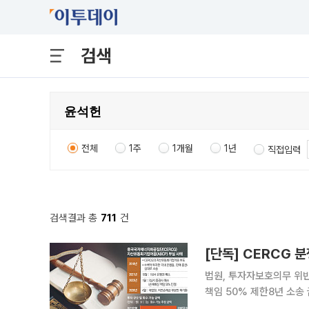
검색
전체
1주
1개월
1년
직접입력
검색결과 총
711
건
[단독] CERCG 
법원, 투자자보호의무 위
책임 50% 제한8년 소송 끝 
이 중국국저에너지화공집단(