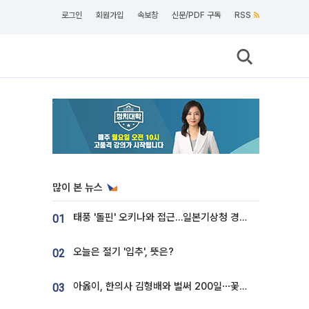
로그인
회원가입
속보창
신문/PDF 구독
RSS
많이 본 뉴스
태풍 '돌핀' 오키나와 접근…일본기상청 경로 업데이트
01
오늘은 절기 '입추', 뜻은?
02
아옳이, 한의사 김형배와 벌써 200일⋯꽃다발 들고 "프러포즈 아냐"
03