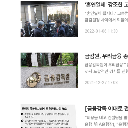
'혼연일체' 강조한 
"혼연일체 됩시다." 고승범 금융위원장과 정은보 금융감독원장이 두 손을 맞잡았다. 전임 위원장과
금감원정 사이에서 되풀이됐
금융위원장과 정은보 금융감
2022-01-06 11:30
금감원을 찾았다. 지난 9월
금감원, 우리금융 종합
금융감독원이 우리금융그룹
까지 포괄적인 검사를 진행한 것으로 알려졌다. 26일
22일까지 우리금융·우리은
2021-12-27 17:03
“비용을 내고 컨설팅을 받
은행 前 A은행장), “은