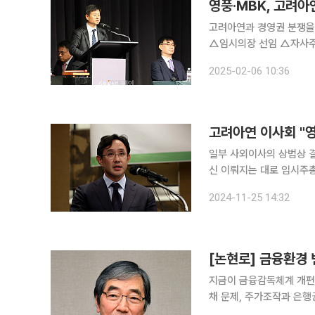
영풍·MBK, 고려
고려아연과 경영권 분쟁을
△임시의장 선임 △자사주
△5명에서 17명까지의 이사 선임의 
2025-02-06 10:36
총에서 고려아연 경영진이
고려아연 이사회 "영
일부 사외이사의 상법상 
신 이뤄지는 대로 임시주총 개최 여부ㆍ시기 결정 
구한 14명의 이사 후보 
2024-11-25 14:32
사회는 추가 심의를 거쳐 
[논현로] 금융환경
지금이 금융감독체계 개편
채 문제, 주가조작과 은행
소 생뚱맞게 들린다. 그