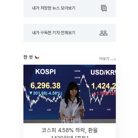
내가 저장한 뉴스 모아보기
내가 구독한 기자 전체보기
한 컷
코스피 4.58% 하락, 환율