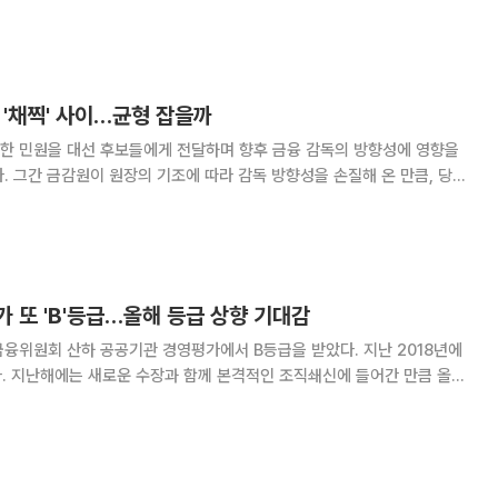
기적인 정기검사 체계로의 전환을 통해 검사
 '채찍' 사이…균형 잡을까
한 민원을 대선 후보들에게 전달하며 향후 금융 감독의 방향성에 영향을
. 그간 금감원이 원장의 기조에 따라 감독 방향성을 손질해 온 만큼, 당근
 균형을 잡을 수 있을지 시장의 눈길이 쏠리고 있다. 그간 금감원의 감
 있었다. 윤석헌 전 금감원장이 사후
 또 'B'등급…올해 등급 상향 기대감
융위원회 산하 공공기관 경영평가에서 B등급을 받았다. 지난 2018년에
이다. 지난해에는 새로운 수장과 함께 본격적인 조직쇄신에 들어간 만큼 올해
기대감도 조심스럽게 나오고 있다. 13일 금융당국에 따르면 금융
 기관 경영평가 등급을 'B'로 결