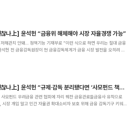
상황에 대해 종합적으로 실시하는 검사(금융기관
괜찮나上] 윤석헌 “금융위 해체해야 시장 자율경쟁 가능”
 저해관치 안돼… 정책기능 기재부로 “이런 식으로 하면 우리는 절대 금융
정부 개입은 최소화하고 금융 회사에 자율권을 부여해 스스로 클 수 있는
장을 마련해야 한다고 강조했다. 윤 전 원장은 7일 이투데이와의
[금융감독 이대로 괜찮나上] 윤석헌 “규제·감독 분리됐다면 ‘사모펀드 책임공방 ’ 없었을 것”
2 사모펀드 우려금융 관련 협회에 자리 꿰찬 금융관료들금융사 유착으로
 시장 개입 말고 민간 자율권 확대소비자 보호 위해 금융 감독기구 키워
 그럴 수밖에 없다. 윤석헌 전 금융감독