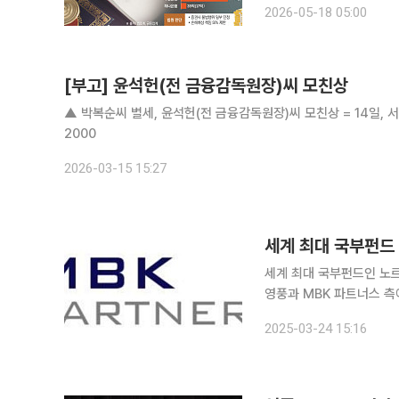
2026-05-18 05:00
상당 부분을 떠안게 됐다.
[부고] 윤석헌(전 금융감독원장)씨 모친상
▲ 박복순씨 별세, 윤석헌(전 금융감독원장)씨 모친상 = 14일, 서울
2000
2026-03-15 15:27
세계 최대 국부펀드 
세계 최대 국부펀드인 노
영풍과 MBK 파트너스 측에 지지를 표했다. 노르웨이 정
관리(Norges Bank I
2025-03-24 15:16
통해 고려아연 정기주총 의