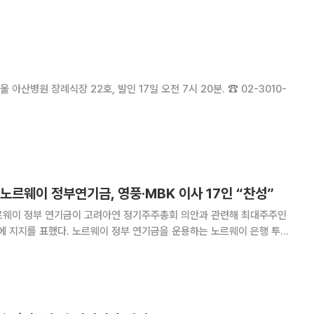
 국내 금융사 간 소송이 제기된 지 8년 만의 결론
 아산병원 장례식장 22호, 발인 17일 오전 7시 20분. ☎ 02-3010-
노르웨이 정부연기금, 영풍·MBK 이사 17인 “찬성”
르웨이 정부 연기금이 고려아연 정기주주총회 의안과 관련해 최대주주인
부 연기금을 운용하는 노르웨이 은행 투자
nvestment Management, 이하 NBIM)는 24일(한국시간) 홈페이지를
안에 대한 표결 결과를 공