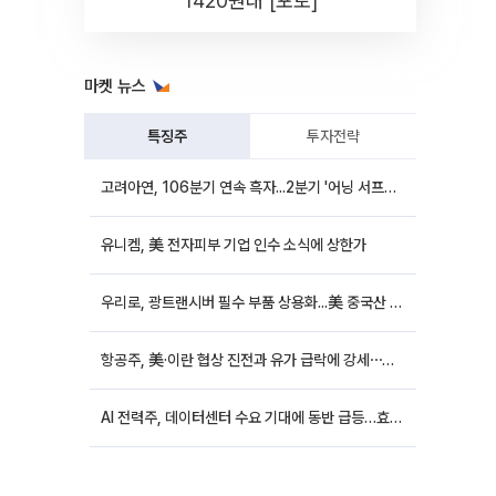
1420원대 [포토]
마켓 뉴스
특징주
투자전략
고려아연, 106분기 연속 흑자...2분기 '어닝 서프라이즈'에 장 초반 12%대 강세
유니켐, 美 전자피부 기업 인수 소식에 상한가
우리로, 광트랜시버 필수 부품 상용화...美 중국산 퇴출 추진에 상승세
항공주, 美·이란 협상 진전과 유가 급락에 강세⋯한진칼 8%↑
AI 전력주, 데이터센터 수요 기대에 동반 급등…효성중공업 10%↑