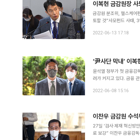
금감원 분조위, 헬스케어펀
토할 것”사모펀드 사태, 3명의 금
진행 중인 사모펀드 사태 조사에 어
2022-06-13 17:18
정위원회(이하 분조위)는
‘尹사단 막내’ 이복
윤석열 정부가 첫 금융감
려가 커지고 있다. 금융 
않은 인물을 기용했다는 이
2022-06-08 15:16
27일 ‘검사·제재 혁신방
로 보강” 이찬우 금융감독원 수석부원장이 종합검사 폐지 이후 도입하는 정기검사로 검사의 실효성