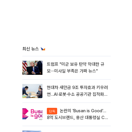
최신 뉴스
트럼프 "미군 보유 탄약 막대한 규
모⋯미사일 부족은 가짜 뉴스"
현대차 새만금 9조 투자효과 키우려
면…AI·로봇·수소 공공기관 집적화
시급
논란의 'Busan is Good'…
단독
8억 도시브랜드, 용산 대통령실 CI
업체가 수행