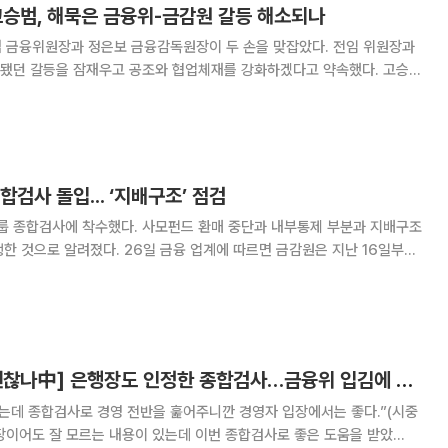
고승범, 해묵은 금융위-금감원 갈등 해소되나
던 갈등을 잠재우고 공조와 협업체재를 강화하겠다고 약속했다. 고승범
독원장은 6일 새해를 맞이해 올해 신년 회동을 했다. 고 위원장이 직접
 2일 첫 만남 이후 약 4개월여 만이다
검사 돌입... ‘지배구조’ 점검
 종합검사에 착수했다. 사모펀드 환매 중단과 내부통제 부분과 지배구조
 금융 업계에 따르면 금감원은 지난 16일부터
행에 대한 1차 검사를 마무리했다. 금감원은 내달 5일부터 25일까지 2
차 종합검사를 실시할 예정이다. 우리금융지주는 2019년 설립한 이후
[금융감독 이대로 괜찮나中] 은행장도 인정한 종합검사…금융위 입김에 본질 퇴색
는데 종합검사로 경영 전반을 훑어주니깐 경영자 입장에서는 좋다.”(시중
행장이어도 잘 모르는 내용이 있는데 이번 종합검사로 좋은 도움을 받았