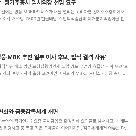
아연 정기주총서 임시의장 선임 요구
 벌이는 영풍·MBK파트너스가 내달 열리는 고려아연 정기주주총회에서
 소각 △주당 7500원 현금배당 △임의적립금의 미처분이익잉여금 전환
건을 주주제안했다고 6일 밝혔다. 영풍·MBK 측은 먼저 정기주
 아닌 임시의장을 선임해 달라고 요구했다. 지난
풍·MBK 추천 일부 이사 후보, 법적 결격 사유"
결격사유 해소 방안 요청집행임원제 도입 검토…"경영 효율성 저하 우려"회
고려아연 이사회가 MBK파트너스ㆍ영풍 측이 요
가운데 법적으로 결격 사유가 있는 일부 후보자에 대해 심의를 진행했다. 이
임시 주총 개최 시기 등을 확정할 계획이다
 변화와 금융감독체계 개편
 논의의 적기인가? 요즘 국내금융은 환경변화 요인들로 넘쳐나고, 가계부
권 횡령사고 등 크고 작은 문제들이 이어지지만, 감독체계개편 이슈는 다
런데 아이러니하게도 정작 금융에 대형위기가 닥치면, 시장 불안정을 핑계로