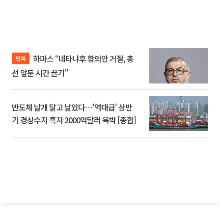
하마스 “네타냐후 합의안 거절, 총
단독
선 앞둔 시간 끌기”
반도체 날개 달고 날았다⋯'역대급' 상반
기 경상수지 흑자 2000억달러 육박 [종합]