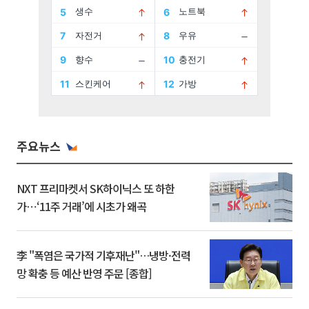
주요뉴스
NXT 프리마켓서 SK하이닉스 또 하한
가⋯‘11주 거래’에 시초가 왜곡
李 "폭염은 국가적 기후재난"…냉방·전력
망 확충 등 예산 반영 주문 [종합]