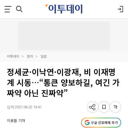
이투데이
정치
일반
정세균·이낙연·이광재, 비 이재명
계 시동…“통큰 양보하길, 여긴 가
짜약 아닌 진짜약”
입력 2021-06-22 14:41
이꽃들 기자
구글 선호매체 추가