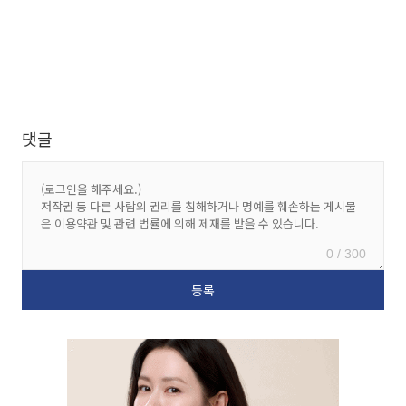
댓글
0 / 300