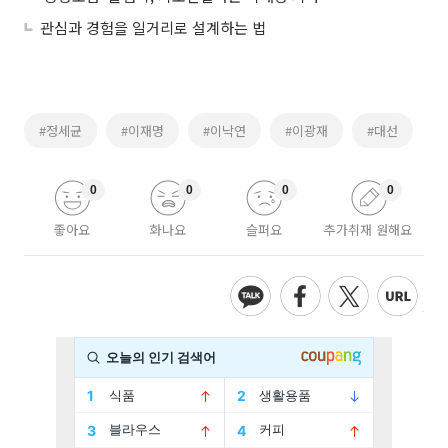
관심과 경험을 일거리로 설계하는 법
#정세균
#이재명
#이낙연
#이광재
#대선
0
0
0
0
좋아요
화나요
슬퍼요
추가취재 원해요