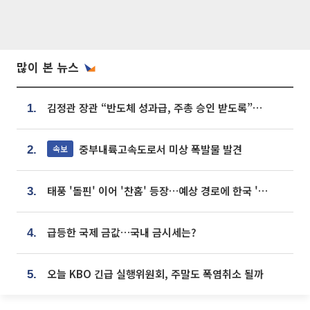
많이 본 뉴스
김정관 장관 “반도체 성과급, 주총 승인 받도록”…상법·자본시장법 개정 시사
1.
중부내륙고속도로서 미상 폭발물 발견
속보
2.
태풍 '돌핀' 이어 '찬홈' 등장…예상 경로에 한국 '한숨'
3.
급등한 국제 금값…국내 금시세는?
4.
오늘 KBO 긴급 실행위원회, 주말도 폭염취소 될까
5.