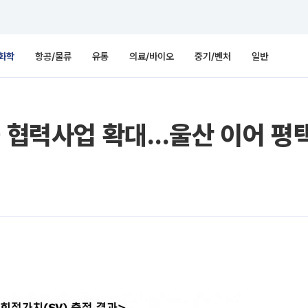
화학
항공/물류
유통
의료/바이오
중기/벤처
일반
출 협력사업 확대…울산 이어 평