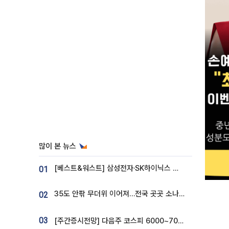
많이 본 뉴스
[베스트&워스트] 삼성전자·SK하이닉스 밀린 한 주…상상인증권은 85% 급등
01
35도 안팎 무더위 이어져…전국 곳곳 소나기 [오늘 날씨]
02
03
[주간증시전망] 다음주 코스피 6000~7000⋯“外人 수급은 정책이 변수”