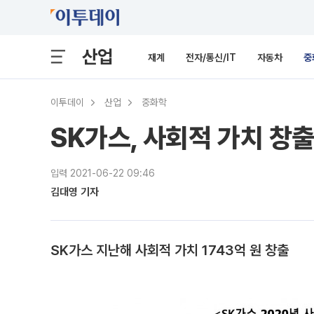
산업
재계
전자/통신/IT
자동차
중
이투데이
산업
중화학
SK가스, 사회적 가치 창
입력 2021-06-22 09:46
김대영 기자
SK가스 지난해 사회적 가치 1743억 원 창출