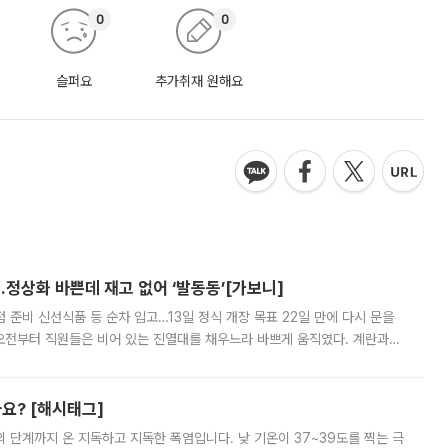
0
0
슬퍼요
추가취재 원해요
…정상화 바쁜데 재고 없어 ‘발동동’[가보니]
준비 신선식품 등 순차 입고…13일 정식 개장 목표 22일 만에 다시 문을
오전부터 직원들은 비어 있는 진열대를 채우느라 바쁘게 움직였다. 계란과
리를 잡기 시작했지만, 매장 곳곳엔 여전히 텅 빈 매대가 먼저 눈에 들어왔
까요? [해시태그]
’의 단계까지 온 지독하고 지독한 폭염입니다. 낮 기온이 37~39도를 찍는 극