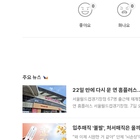
0
0
좋아요
화나요
주요 뉴스
22일 만에 다시 문 연 홈플러스
서울월드컵경기장점 67명 출근해 재개점 
연 홈플러스 서울월드컵경기장점. 7일 
우유, 과일 같은 신선식품이 차근차근 자
입추매직 '불발', 처서매직은 올
“와 이제 시원한 거 같아” 단체 ‘뇌손상