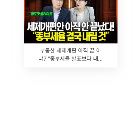
부동산 세제개편 아직 끝 아
냐? "종부세율 발표보다 내릴
것" 장기거주·양도세 전망 I 집
땅지성 I 김인만, 진미윤