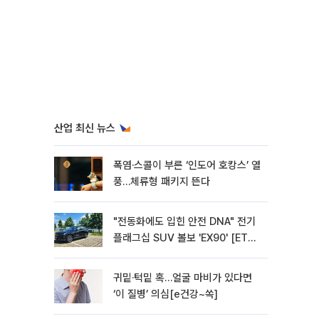
산업 최신 뉴스
폭염·스콜이 부른 ‘인도어 호캉스’ 열
풍…체류형 패키지 뜬다
"전동화에도 입힌 안전 DNA" 전기
플래그십 SUV 볼보 'EX90' [ET의
모빌리티]
귀밑·턱밑 혹…얼굴 마비가 있다면
‘이 질병’ 의심[e건강~쏙]