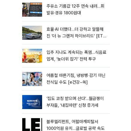
주유소 기름값 12주 연속 내려…휘
발유·경유 1800원대
효율·AI 더했다…더 강하고 알뜰해
진 ‘더 뉴 그랜저 하이브리드’ [ET의
모빌리티]
입추 지나도 계속되는 폭염…식음료
업계, ‘늦더위 잡기’ 전력 투구
여름철 마른기침, 냉방병‧감기 아닌
천식일 수도 [e건강~쏙]
‘집도 코칭 받으며 산다’…월급쟁이
부자들, ‘내집마련’ 신청 증가세
블루엘리펀트, 어펄마캐피탈서
1000억원 유치…글로벌 공략 속도