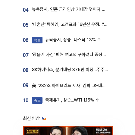
뉴욕증시, 연준 금리인상 기대감 꺾이자 상승...S&P500 사상 최고치 [종합]
04
'나혼산' 류혜영, 고경표와 16년산 우정…"자취방서 부모님과 마주쳐"
05
뉴욕증시, 상승...나스닥 1.3% ↑
06
속보
'장윤기 사건' 피해 여고생 구하려다 중상…고교생 의상자 지정
07
SK하이닉스, 분기배당 375원 확정…주주환원책 9월로 앞당겨 발표
08
09
美 ‘232조 하이브리드 제재’ 임박…K-태양광, 불확실성 털고 날개 다나
국제유가, 상승...WTI 1.15% ↑
10
속보
최신 영상