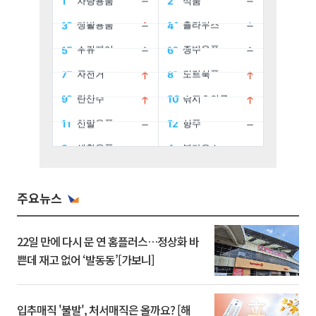
주요뉴스
22일 만에 다시 문 연 홈플러스…정상화 바
쁜데 재고 없어 ‘발동동’[가보니]
입추매직 '불발', 처서매직은 올까요? [해