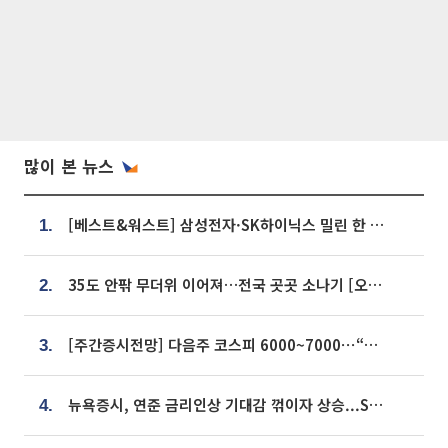
많이 본 뉴스
[베스트&워스트] 삼성전자·SK하이닉스 밀린 한 주…상상인증권은 85% 급등
1.
35도 안팎 무더위 이어져…전국 곳곳 소나기 [오늘 날씨]
2.
[주간증시전망] 다음주 코스피 6000~7000⋯“外人 수급은 정책이 변수”
3.
뉴욕증시, 연준 금리인상 기대감 꺾이자 상승...S&P500 사상 최고치 [종합]
4.