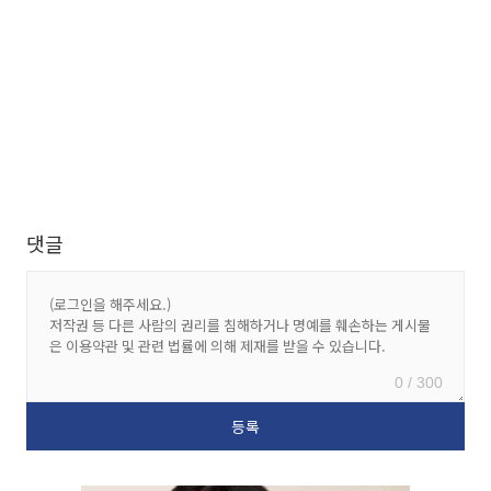
댓글
0 / 300