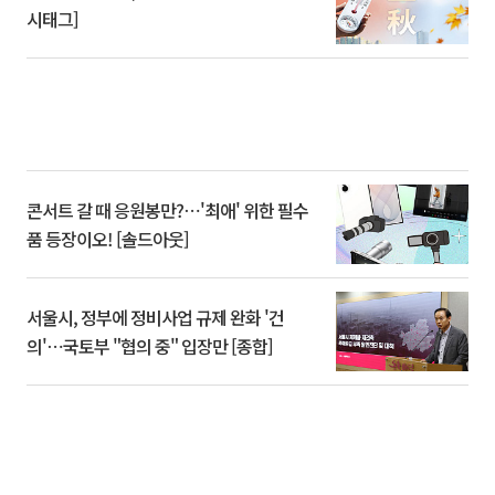
시태그]
콘서트 갈 때 응원봉만?⋯'최애' 위한 필수
품 등장이오! [솔드아웃]
서울시, 정부에 정비사업 규제 완화 '건
의'⋯국토부 "협의 중" 입장만 [종합]