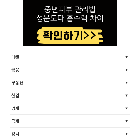
마켓
금융
부동산
산업
경제
국제
정치