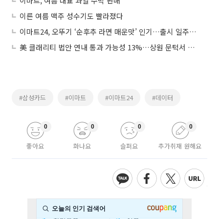
이마트, 여름 대표 과일 수박 판매
이른 여름 맥주 성수기도 빨라졌다
이마트24, 오뚜기 ‘순후추 라면 매운맛’ 인기…출시 일주일 만에 3위 등극
美 클래리티 법안 연내 통과 가능성 13%…상원 문턱서 제동
#삼성카드
#이마트
#이마트24
#데이터
0
0
0
0
좋아요
화나요
슬퍼요
추가취재 원해요