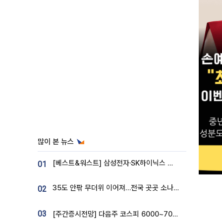
많이 본 뉴스
[베스트&워스트] 삼성전자·SK하이닉스 밀린 한 주…상상인증권은 85% 급등
01
35도 안팎 무더위 이어져…전국 곳곳 소나기 [오늘 날씨]
02
03
[주간증시전망] 다음주 코스피 6000~7000⋯“外人 수급은 정책이 변수”