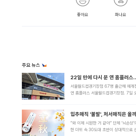
좋아요
화나요
주요 뉴스
22일 만에 다시 문 연 홈플러스
서울월드컵경기장점 67명 출근해 재개점 
연 홈플러스 서울월드컵경기장점. 7일 
우유, 과일 같은 신선식품이 차근차근 자
입추매직 '불발', 처서매직은 올
“와 이제 시원한 거 같아” 단체 ‘뇌손상
한 더위 속 30도대 초반이 상대적으로