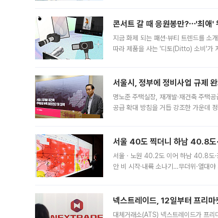
지역에 있었습니다. 7월 말에는 서풍과
콘서트 갈 때 응원봉만?⋯'최애'
지금 화제 되는 패션·뷰티 트렌드를 소개
따라 제품을 사는 '디토(Ditto) 소비
어디일까요? 아이돌 콘서트 시작을 기다
서울시, 정부에 정비사업 규제 완화
명노준 주택실장, 재개발·재건축 주택공
공급 확대 방침을 거듭 강조한 가운데 정
면 반박하고 나섰다. 명노준 서울시 주택
서울 40도 찍더니 하남 40.8도
서울ㆍ노원 40.2도 이어 하남 40.8도
안 비 시작·내륙 소나기…무더위·열대야 
에서도 40도를 웃도는 기온이 관측됐다
의 극심한
넥스트레이드, 12일부터 프리마
대체거래소(ATS) 넥스트레이드가 프리