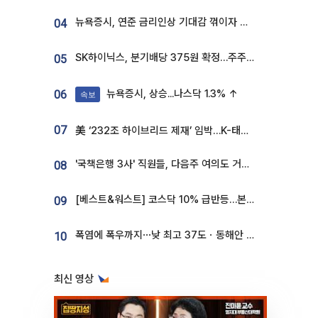
뉴욕증시, 연준 금리인상 기대감 꺾이자 상승...S&P500 사상 최고치 [종합]
04
SK하이닉스, 분기배당 375원 확정…주주환원책 9월로 앞당겨 발표
05
뉴욕증시, 상승...나스닥 1.3% ↑
06
속보
07
美 ‘232조 하이브리드 제재’ 임박…K-태양광, 불확실성 털고 날개 다나
'국책은행 3사' 직원들, 다음주 여의도 거리 나서는 까닭은
08
[베스트&워스트] 코스닥 10% 급반등…본느, 최대주주 변경 기대에 270% 폭등
09
폭염에 폭우까지⋯낮 최고 37도ㆍ동해안 강한 비 [날씨]
10
최신 영상