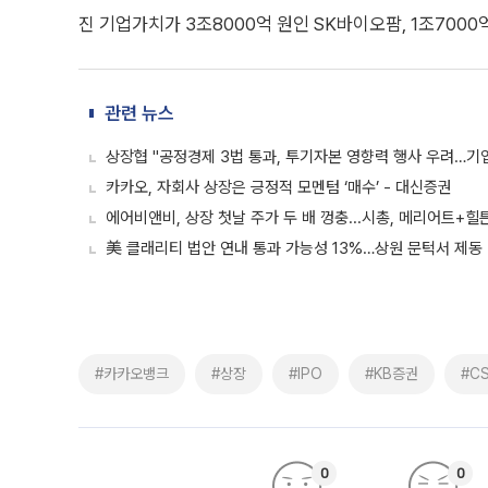
진 기업가치가 3조8000억 원인 SK바이오팜, 1조700
관련 뉴스
상장협 "공정경제 3법 통과, 투기자본 영향력 행사 우려…기
카카오, 자회사 상장은 긍정적 모멘텀 ‘매수’ - 대신증권
에어비앤비, 상장 첫날 주가 두 배 껑충...시총, 메리어트+
美 클래리티 법안 연내 통과 가능성 13%…상원 문턱서 제동
#카카오뱅크
#상장
#IPO
#KB증권
#C
0
0