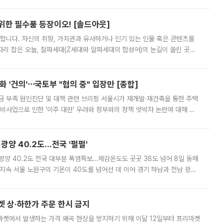
 북서풍이 산맥을 넘어 영남 쪽으로 내려오면서 뜨겁고 건조해졌는데요.
 위한 필수품 등장이오! [솔드아웃]
합니다. 자신의 취향, 가치관과 유사하거나 인기 있는 인물 혹은 콘텐츠를
'가 자리 잡은 오늘, 잘파세대(Z세대와 알파세대의 합성어)의 눈길이 쏠린 곳은
리는 공연장. 응원봉만큼이나 눈에 띄는 게 있습니다. 공연이 시작되기
 '건의'⋯국토부 "협의 중" 입장만 [종합]
급 부족 원인진단 및 대책 관련 브리핑 서울시가 재개발·재건축을 통한 주택
비사업으로 인한 '이주 대란' 우려와 정부와의 정책 엇박자 논란에 대해 정
실장은 2031년까지 31만 가구 착공 목표에 차질이 없다는 입장이나,
·광양 40.2도…전국 '펄펄'
·광양 40.2도 전국 대부분 폭염특보…체감온도도 곳곳 38도 넘어 8일 동해
지속 서울 노원구의 기온이 40도를 넘어선 데 이어 경기 하남과 전남 광양
. 전국 대부분 지역에 폭염특보가 내려진 가운데 곳곳에서 39~40도 안팎
켓 상·하한가 주문 한시 금지
마켓에서 발생하는 가격 왜곡 현상을 방지하기 위해 이달 12일부터 프리마켓