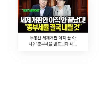
부동산 세제개편 아직 끝 아
냐? "종부세율 발표보다 내릴
것" 장기거주·양도세 전망 I 집
땅지성 I 김인만, 진미윤