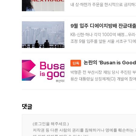
내 상·하한가 주문을 한시적으로 금지하
가 체결 사례와 관련해 설명자료를 내고
9월 입주 디에이치방배 잔금대출
KB·신한·하나 각각 1000억 배정…우
조정 9월 입주를 앞둔 서울 서초구 ‘디
은행과 NH농협은행도 대출 취급을 검토
민은행
논란의 'Busan is Go
단독
박형준 전 부산시장 재임 당시 추진된 부산
용산 대통령실 상징체계(CI) 개발에 참
도시브랜드 사업이 공개 이후 시민 공감
댓글