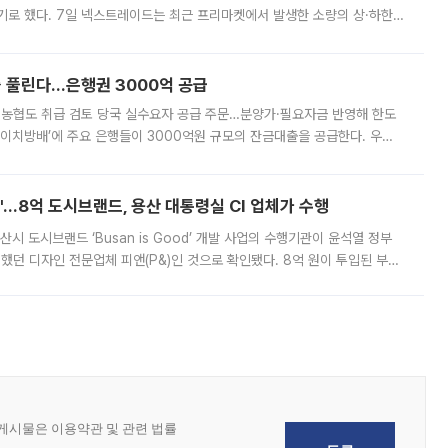
기로 했다. 7일 넥스트레이드는 최근 프리마켓에서 발생한 소량의 상·하한
, 주문 오류로 인한 가격 급등락을 최소화하기 위한 비상 대응방안을 발표
 풀린다…은행권 3000억 공급
리·농협도 취급 검토 당국 실수요자 공급 주문…분양가·필요자금 반영해 한도
에이치방배’에 주요 은행들이 3000억원 규모의 잔금대출을 공급한다. 우리
하고 있어 향후 공급 규모가 늘어날 전망이다. 7일 금융권에 따르면 KB국
od'…8억 도시브랜드, 용산 대통령실 CI 업체가 수행
시 도시브랜드 ‘Busan is Good’ 개발 사업의 수행기관이 윤석열 정부
여했던 디자인 전문업체 피앤(P&)인 것으로 확인됐다. 8억 원이 투입된 부산
 부족과 디자인 정체성 논란에 휩싸였던 만큼, 사업 선정 과정과 결과물에