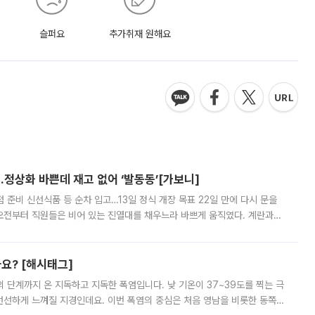
슬퍼요
추가취재 원해요
…정상화 바쁜데 재고 없어 ‘발동동’[가보니]
준비 신선식품 등 순차 입고…13일 정식 개장 목표 22일 만에 다시 문을
오전부터 직원들은 비어 있는 진열대를 채우느라 바쁘게 움직였다. 계란과
리를 잡기 시작했지만, 매장 곳곳엔 여전히 텅 빈 매대가 먼저 눈에 들어왔
까요? [해시태그]
’의 단계까지 온 지독하고 지독한 폭염입니다. 낮 기온이 37~39도를 찍는 극
 선선하게 느껴질 지경인데요. 이번 폭염의 중심은 처음 영남을 비롯한 동쪽