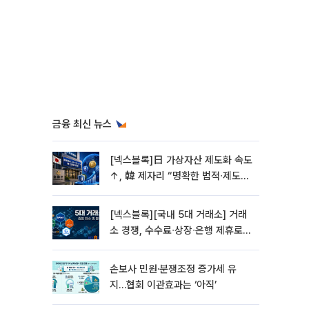
금융 최신 뉴스
[넥스블록]日 가상자산 제도화 속도
↑, 韓 제자리 “명확한 법적∙제도적
기반 마련 시급”
[넥스블록][국내 5대 거래소] 거래
소 경쟁, 수수료∙상장∙은행 제휴로
옮겨 붙었다
손보사 민원·분쟁조정 증가세 유
지…협회 이관효과는 ‘아직’