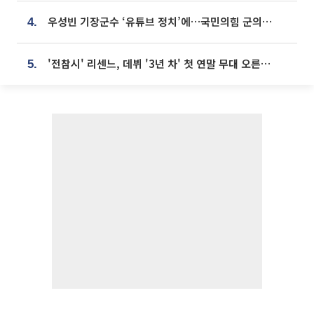
우성빈 기장군수 ‘유튜브 정치’에…국민의힘 군의원들 집단 반발
4.
'전참시' 리센느, 데뷔 '3년 차' 첫 연말 무대 오른다⋯"그동안 섭외 안 와"
5.