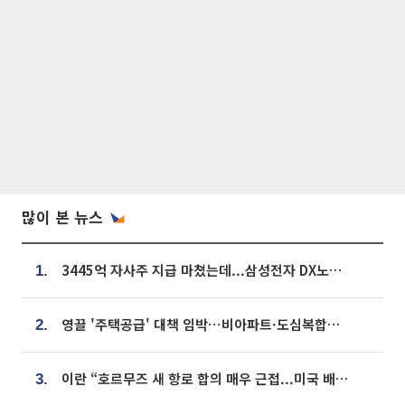
많이 본 뉴스
3445억 자사주 지급 마쳤는데...삼성전자 DX노조, 뒤늦은 '떼쓰기 집회'
1.
영끌 '주택공급' 대책 임박⋯비아파트·도심복합까지 총동원
2.
이란 “호르무즈 새 항로 합의 매우 근접...미국 배상 먼저”
3.