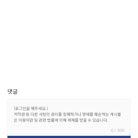
댓글
0 / 300