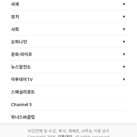
국제
정치
사회
오피니언
문화·라이프
뉴스발전소
이투데이TV
스페셜리포트
Channel 5
위너스IR클럽
무단전재 및 수집, 복사, 재배포, AI학습 이용 금지
Copyright 2006.
이투데이
. All rights reserved