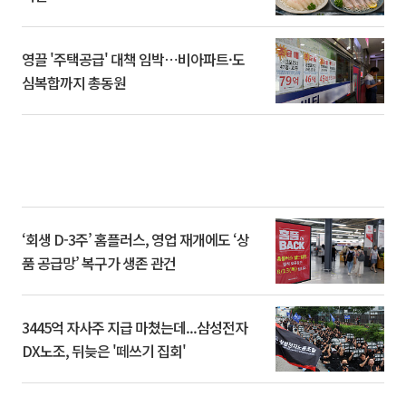
영끌 '주택공급' 대책 임박⋯비아파트·도
심복합까지 총동원
‘회생 D-3주’ 홈플러스, 영업 재개에도 ‘상
품 공급망’ 복구가 생존 관건
3445억 자사주 지급 마쳤는데...삼성전자
DX노조, 뒤늦은 '떼쓰기 집회'