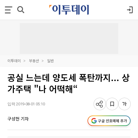
이투데이
부동산
일반
공실 느는데 양도세 폭탄까지... 상
가주택 "나 어떡해“
입력 2019-08-01 05:10
구성헌 기자
구글 선호매체 추가