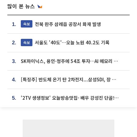
많이 본 뉴스
전북 완주 삼례읍 공장서 화재 발생
속보
1.
서울도 '40도'…오늘 노원 40.2도 기록
속보
2.
SK하이닉스, 용인·청주에 54조 투자…AI 메모리 생산기지 키운다
3.
[특징주] 반도체 온기 탄 2차전지...삼성SDI, 장 초반 7% 넘게 껑충
4.
'2TV 생생정보' 오늘방송맛집- 배우 강성진 단골! 쌀국수ㆍ푸팟퐁 커리 맛집 '블○○○'
5.