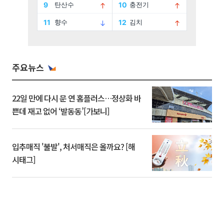
주요뉴스
22일 만에 다시 문 연 홈플러스…정상화 바
쁜데 재고 없어 ‘발동동’[가보니]
입추매직 '불발', 처서매직은 올까요? [해
시태그]