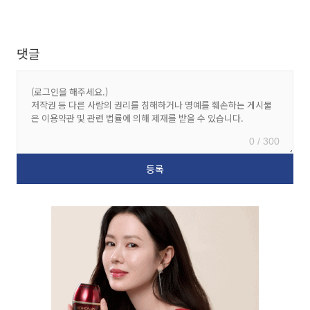
댓글
0 / 300