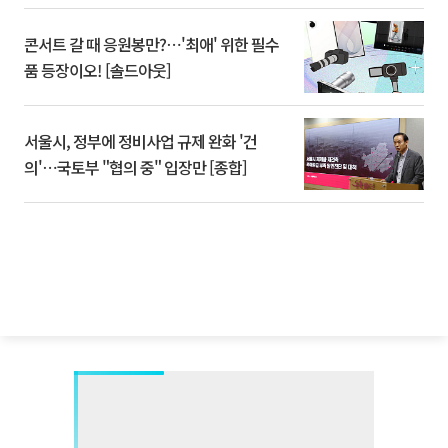
콘서트 갈 때 응원봉만?⋯'최애' 위한 필수
품 등장이오! [솔드아웃]
서울시, 정부에 정비사업 규제 완화 '건
의'⋯국토부 "협의 중" 입장만 [종합]