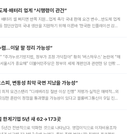
반도체·배터리 업계 “시행령이 관건”
 배터리 셀 빠지면 반쪽 지원…업계 촉각 국내 판매 요건 변수…반도체 업계
등 첨단산업의 국내 생산을 지원하기 위해 이른바 ‘한국판 인플레이션 감축
를 신설했지만, 업계에서는 세부 지원 대상에 따라 정책 효과가 크게 달라
수렴…이달 말 정리 가능성”
없어” “주가누르기방지법, 정부가 조정 가닥잡아” 황희 ‘버스하우스’ 논란에 “해
 서울시가 중요해” 더불어민주당은 정부의 세제 개편안과 관련한 당 안팎 의
에 나서겠다고 예고했다. 민주당은 8월 말 당정 조율을 거친 개편안이
스피, 변동성 최악 국면 지났을 가능성”
 만에 최저 모건스탠리 “디레버리징 절반 이상 진행” 저평가·실적은 매력적…외
든 극심한 혼란이 정점을 통과했을 가능성이 있다고 블룸버그통신이 9일 진단
가 상당 부분 정리된 데다 금융당국의 규제 강화로 고위험 상품 거래도 급감
한계기업 5년 새 62→173곳
 5년간 전반적으로 악화한 것으로 나타났다. 영업이익으로 이자비용조차