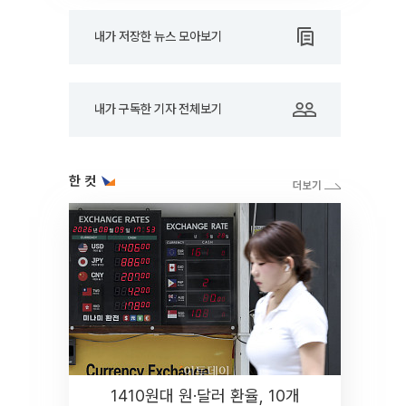
내가 저장한 뉴스 모아보기
내가 구독한 기자 전체보기
한 컷
1410원대 원·달러 환율, 10개