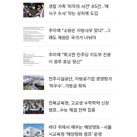
경찰 가족 '피의자 사건' 45건…'제
식구 수사' 막는 상피제 도입
추미애 "소방은 지방사무 맞다"…그
래도 재원은 국가가 나눠야
추미애 "확고한 민주당 지도부 진용
이 광주 호남 정신"
전주시설공단, 지방공기업 경영평가
‘최우수’…가등급 획득
전북교육청, 고교생 수학학력 신장
캠프…수능 해결 전략 집중
바다 위에서 배우는 해양영토⋯서울
시교육청 '해양평화 캠프' 운영