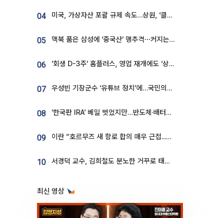
미국, 가상자산 포괄 규제 속도…상원, ‘클래리티법’ 9월 절차투표 추진
04
맥북 품은 삼성에 ‘중국산’ 맹추격⋯커지는 노트북 OLED 시장
05
‘회생 D-3주’ 홈플러스, 영업 재개에도 ‘상품 공급망’ 복구가 생존 관건
06
우성빈 기장군수 ‘유튜브 정치’에…국민의힘 군의원들 집단 반발
07
‘한국판 IRA’ 베일 벗었지만…반도체·배터리 업계 “시행령이 관건”
08
이란 “호르무즈 새 항로 합의 매우 근접...미국 배상 먼저”
09
서경덕 교수, 김희철도 분노한 거꾸로 태극기⋯"엉터리는 아냐, 아쉬울 뿐"
10
최신 영상