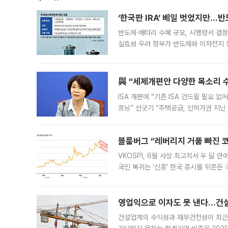
‘한국판 IRA’ 베일 벗었지만…
반도체·배터리 수혜 규모, 시행령서 결정
실효성 우려 정부가 반도체와 이차전지 
법(IRA)’으로 불리는 국내생산세액공제
與 “세제개편안 다양한 목소리 
ISA 개편에 “기존 ISA 건드릴 필요 
프닝” 선긋기 “주택공급, 인허가권 지닌
견을 수렴해 당정과 개편안에 대한 조율
블룸버그 “레버리지 거품 빠진 코
VKOSPI, 6월 사상 최고치서 두 달
국인 복귀는 ‘신중’ 한국 증시를 뒤흔
했다. 대규모 반대매매로 레버리지 투자
영업익으로 이자도 못 낸다…건설 
건설업계의 수익성과 재무건전성이 최근