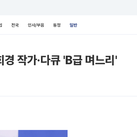
업
전국
인사/부음
동정
일반
경 작가·다큐 'B급 며느리'