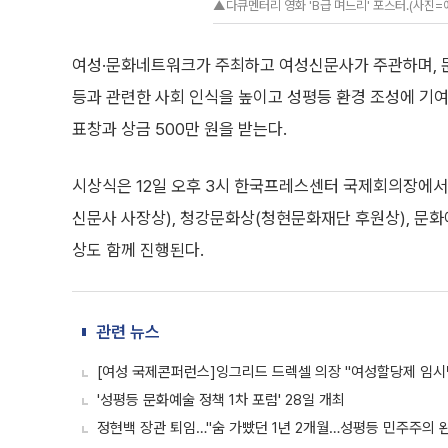
▲다큐멘터리 영화 'B급 며느리' 포스터.(사진
여성·문화네트워크가 주최하고 여성신문사가 주관하며, 문
등과 관련한 사회 인식을 높이고 성평등 환경 조성에 기
표창과 상금 500만 원을 받는다.
시상식은 12일 오후 3시 한국프레스센터 국제회의장에서
신문사 사장상), 청강문화상(청현문화재단 후원상), 문화
상도 함께 진행된다.
관련 뉴스
[여성 국제콘퍼런스]잉그리드 드렉셀 의장 "여성할당제 임시
'성평등 문화예술 정책 1차 포럼' 28일 개최
정현백 장관 퇴임…"숨 가빴던 1년 2개월…성평등 민주주의 