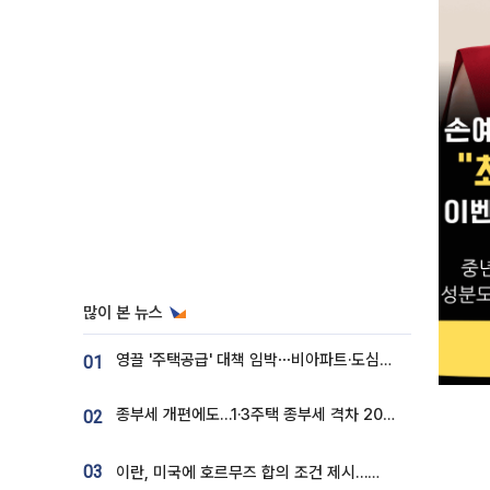
많이 본 뉴스
영끌 '주택공급' 대책 임박⋯비아파트·도심복합까지 총동원
01
종부세 개편에도…1·3주택 종부세 격차 2028년부터 확대
02
03
이란, 미국에 호르무즈 합의 조건 제시…美 “경기 아직 안 끝나” [종합]