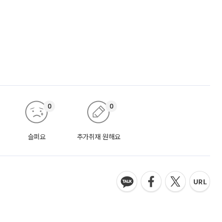
0
0
슬퍼요
추가취재 원해요