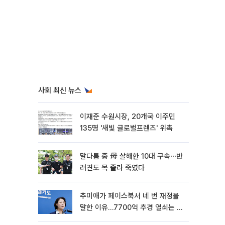
사회 최신 뉴스
이재준 수원시장, 20개국 이주민
135명 '새빛 글로벌프렌즈' 위촉
말다툼 중 母 살해한 10대 구속⋯반
려견도 목 졸라 죽였다
추미애가 페이스북서 네 번 재정을
말한 이유…7700억 추경 열쇠는 도
의회에