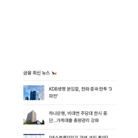
금융 최신 뉴스
KDB생명 본입찰, 한화·흥국·한투 '3
파전'
하나은행, 비대면 주담대 한시 중
단…가계대출 총량관리 강화
[넥스블록][인기 검색 코인 톱15]