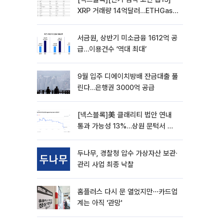
XRP 거래량 14억달러…ETHGas
급등·Bless 급락…고변동 알트 부각
서금원, 상반기 미소금융 1612억 공
급…이용건수 ‘역대 최대’
9월 입주 디에이치방배 잔금대출 풀
린다…은행권 3000억 공급
[넥스블록]美 클래리티 법안 연내
통과 가능성 13%…상원 문턱서 제
동
두나무, 경찰청 압수 가상자산 보관·
관리 사업 최종 낙찰
홈플러스 다시 문 열었지만⋯카드업
계는 아직 '관망'