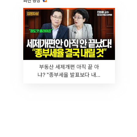
최신 영상
부동산 세제개편 아직 끝 아
냐? "종부세율 발표보다 내릴
것" 장기거주·양도세 전망 I 집
땅지성 I 김인만, 진미윤