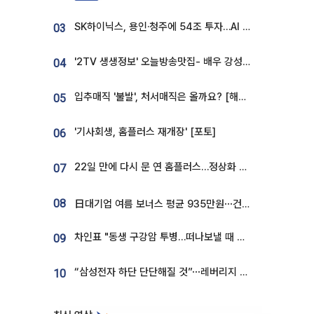
SK하이닉스, 용인·청주에 54조 투자…AI 메모리 생산기지 키운다
03
'2TV 생생정보' 오늘방송맛집- 배우 강성진 단골! 쌀국수ㆍ푸팟퐁 커리 맛집 '블○○○'
04
입추매직 '불발', 처서매직은 올까요? [해시태그]
05
'기사회생, 홈플러스 재개장' [포토]
06
22일 만에 다시 문 연 홈플러스…정상화 바쁜데 재고 없어 ‘발동동’[가보니]
07
08
日대기업 여름 보너스 평균 935만원⋯건설회사 1800만 넘어
차인표 "동생 구강암 투병…떠나보낼 때 가장 힘들었다”
09
“삼성전자 하단 단단해질 것”⋯레버리지 규제에 쏠림 완화 [찐코노미]
10