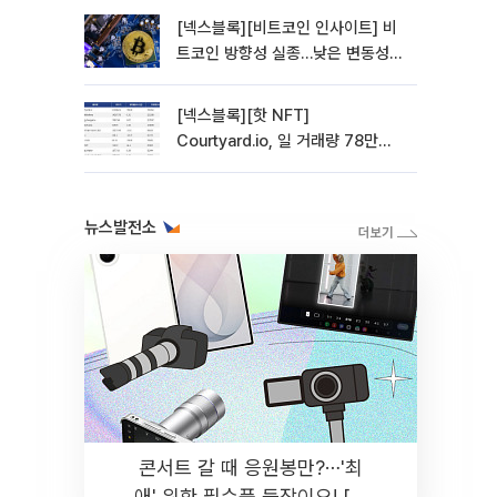
[넥스블록][비트코인 인사이트] 비
트코인 방향성 실종…낮은 변동성에
관망 장세 고착
[넥스블록][핫 NFT]
Courtyard.io, 일 거래량 78만
5312달러… 바닥가 0.56달러
뉴스발전소
콘서트 갈 때 응원봉만?⋯'최
애' 위한 필수품 등장이오! [솔