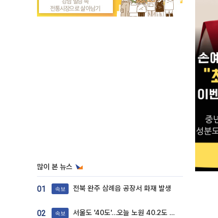
많이 본 뉴스
전북 완주 삼례읍 공장서 화재 발생
01
속보
서울도 '40도'…오늘 노원 40.2도 기록
02
속보