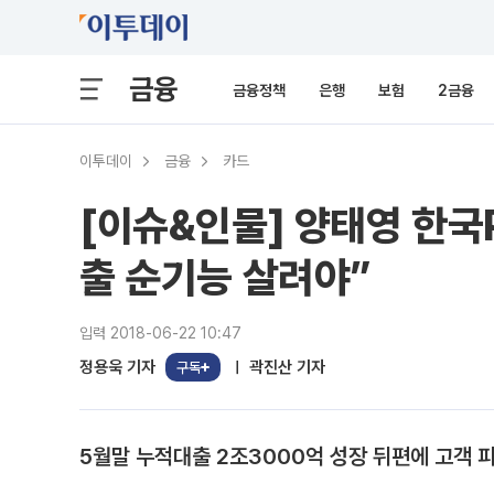
금융
금융정책
은행
보험
2금융
이투데이
금융
카드
[이슈&인물] 양태영 한국
출 순기능 살려야”
입력 2018-06-22 10:47
정용욱 기자
곽진산 기자
구독
5월말 누적대출 2조3000억 성장 뒤편에 고객 