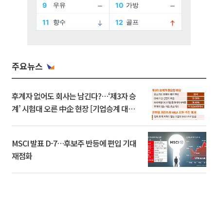
주요뉴스
후계자 없어도 회사는 남긴다?…‘제3자 승
계’ 시험대 오른 中企 현장 [기업승계 대전
환]
MSCI 발표 D-7…후보주 반등에 편입 기대
재점화