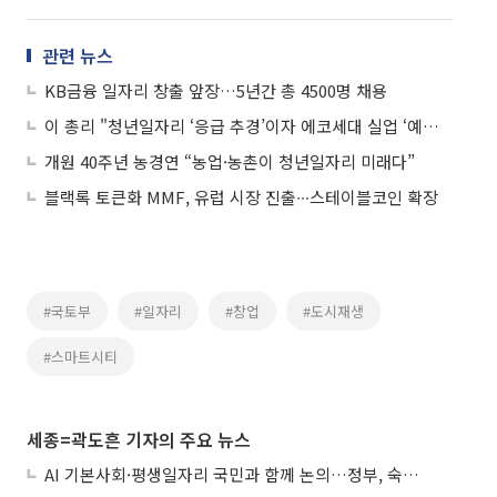
관련 뉴스
KB금융 일자리 창출 앞장…5년간 총 4500명 채용
이 총리 "청년일자리 ‘응급 추경’이자 에코세대 실업 ‘예방 추경’”
개원 40주년 농경연 “농업·농촌이 청년일자리 미래다”
블랙록 토큰화 MMF, 유럽 시장 진출∙∙∙스테이블코인 확장
#국토부
#일자리
#창업
#도시재생
#스마트시티
세종=곽도흔 기자의 주요 뉴스
AI 기본사회·평생일자리 국민과 함께 논의…정부, 숙의공론화 착수