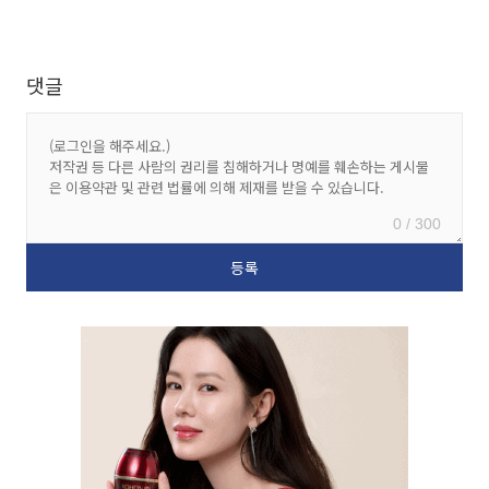
댓글
0 / 300