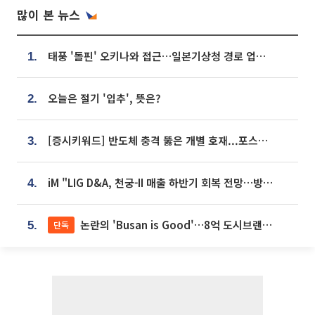
많이 본 뉴스
태풍 '돌핀' 오키나와 접근…일본기상청 경로 업데이트
1.
오늘은 절기 '입추', 뜻은?
2.
[증시키워드] 반도체 충격 뚫은 개별 호재...포스코퓨처엠·에코프로·한화솔루션 '눈길'
3.
iM "LIG D&A, 천궁-II 매출 하반기 회복 전망…방산 톱픽 유지"
4.
논란의 'Busan is Good'…8억 도시브랜드, 용산 대통령실 CI 업체가 수행
단독
5.