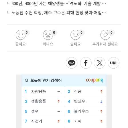
400년, 4000년 사는 해양생물⋯'역노화' 기술 개발 추진
노동진 수협 회장, 제주 고수온 피해 현장 찾아 어업인 지원 점검
0
0
0
0
좋아요
화나요
슬퍼요
추가취재 원해요