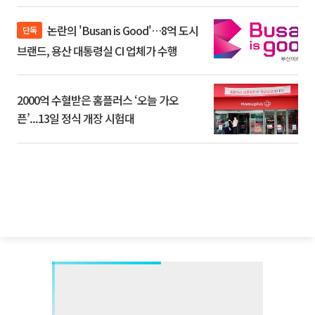
논란의 'Busan is Good'…8억 도시
단독
브랜드, 용산 대통령실 CI 업체가 수행
2000억 수혈받은 홈플러스 ‘오늘 가오
픈’...13일 정식 개장 시험대