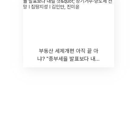
부동산 세제개편 아직 끝 아
냐? "종부세율 발표보다 내릴
것" 장기거주·양도세 전망 I 집
땅지성 I 김인만, 진미윤