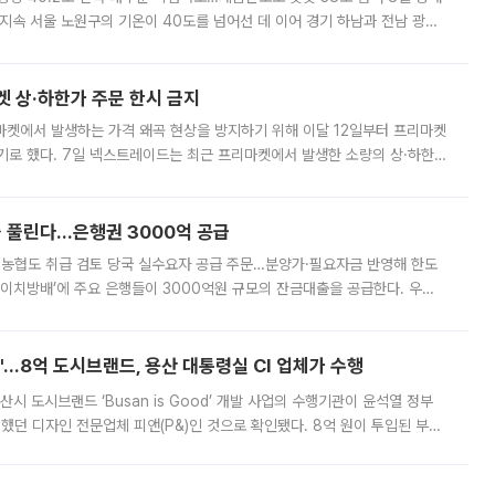
지속 서울 노원구의 기온이 40도를 넘어선 데 이어 경기 하남과 전남 광양
. 전국 대부분 지역에 폭염특보가 내려진 가운데 곳곳에서 39~40도 안팎
켓 상·하한가 주문 한시 금지
마켓에서 발생하는 가격 왜곡 현상을 방지하기 위해 이달 12일부터 프리마켓
기로 했다. 7일 넥스트레이드는 최근 프리마켓에서 발생한 소량의 상·하한
, 주문 오류로 인한 가격 급등락을 최소화하기 위한 비상 대응방안을 발표
 풀린다…은행권 3000억 공급
리·농협도 취급 검토 당국 실수요자 공급 주문…분양가·필요자금 반영해 한도
에이치방배’에 주요 은행들이 3000억원 규모의 잔금대출을 공급한다. 우리
하고 있어 향후 공급 규모가 늘어날 전망이다. 7일 금융권에 따르면 KB국
od'…8억 도시브랜드, 용산 대통령실 CI 업체가 수행
시 도시브랜드 ‘Busan is Good’ 개발 사업의 수행기관이 윤석열 정부
여했던 디자인 전문업체 피앤(P&)인 것으로 확인됐다. 8억 원이 투입된 부산
 부족과 디자인 정체성 논란에 휩싸였던 만큼, 사업 선정 과정과 결과물에