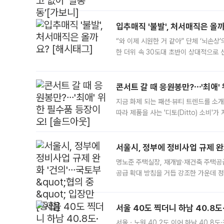
우유, 과일 같은 신선식품이 차근차근 자
입추매직 '불발', 처서매직은 올
“와 이제 시원한 거 같아” 단체 ‘뇌손상
한 더위 속 30도대 초반이 상대적으로
지역에 있었습니다. 7월 말에는 서풍과
콘서트 갈 때 응원봉만?⋯'최애'
지금 화제 되는 패션·뷰티 트렌드를 소개
따라 제품을 사는 '디토(Ditto) 소비
어디일까요? 아이돌 콘서트 시작을 기다
서울시, 정부에 정비사업 규제 완화
명노준 주택실장, 재개발·재건축 주택공
공급 확대 방침을 거듭 강조한 가운데 정
면 반박하고 나섰다. 명노준 서울시 주택
서울 40도 찍더니 하남 40.8도
서울ㆍ노원 40.2도 이어 하남 40.8도