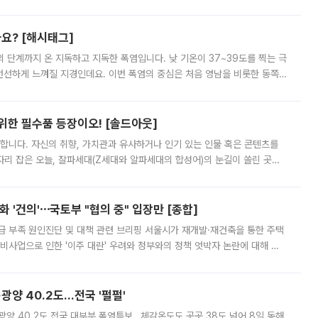
리를 잡기 시작했지만, 매장 곳곳엔 여전히 텅 빈 매대가 먼저 눈에 들어왔
까요? [해시태그]
’의 단계까지 온 지독하고 지독한 폭염입니다. 낮 기온이 37~39도를 찍는 극
 선선하게 느껴질 지경인데요. 이번 폭염의 중심은 처음 영남을 비롯한 동쪽
 북서풍이 산맥을 넘어 영남 쪽으로 내려오면서 뜨겁고 건조해졌는데요.
 위한 필수품 등장이오! [솔드아웃]
합니다. 자신의 취향, 가치관과 유사하거나 인기 있는 인물 혹은 콘텐츠를
'가 자리 잡은 오늘, 잘파세대(Z세대와 알파세대의 합성어)의 눈길이 쏠린 곳은
리는 공연장. 응원봉만큼이나 눈에 띄는 게 있습니다. 공연이 시작되기
 '건의'⋯국토부 "협의 중" 입장만 [종합]
급 부족 원인진단 및 대책 관련 브리핑 서울시가 재개발·재건축을 통한 주택
비사업으로 인한 '이주 대란' 우려와 정부와의 정책 엇박자 논란에 대해 정
실장은 2031년까지 31만 가구 착공 목표에 차질이 없다는 입장이나,
·광양 40.2도…전국 '펄펄'
·광양 40.2도 전국 대부분 폭염특보…체감온도도 곳곳 38도 넘어 8일 동해