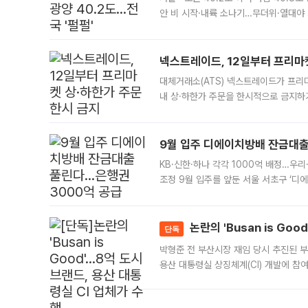
안 비 시작·내륙 소나기…무더위·열대야 
에서도 40도를 웃도는 기온이 관측됐다
의 극심한
넥스트레이드, 12일부터 프리마
대체거래소(ATS) 넥스트레이드가 프리
내 상·하한가 주문을 한시적으로 금지하
가 체결 사례와 관련해 설명자료를 내고
9월 입주 디에이치방배 잔금대출
KB·신한·하나 각각 1000억 배정…우
조정 9월 입주를 앞둔 서울 서초구 ‘디
은행과 NH농협은행도 대출 취급을 검토
민은행
논란의 'Busan is Go
단독
박형준 전 부산시장 재임 당시 추진된 부산
용산 대통령실 상징체계(CI) 개발에 참
도시브랜드 사업이 공개 이후 시민 공감