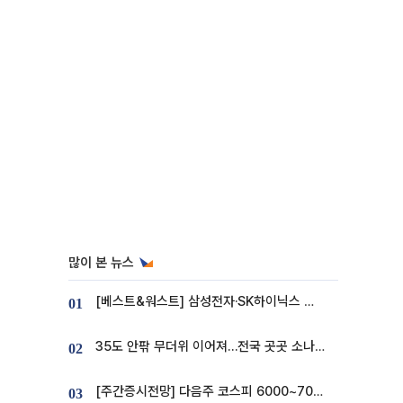
많이 본 뉴스
[베스트&워스트] 삼성전자·SK하이닉스 밀린 한 주…상상인증권은 85% 급등
01
35도 안팎 무더위 이어져…전국 곳곳 소나기 [오늘 날씨]
02
[주간증시전망] 다음주 코스피 6000~7000⋯“外人 수급은 정책이 변수”
03