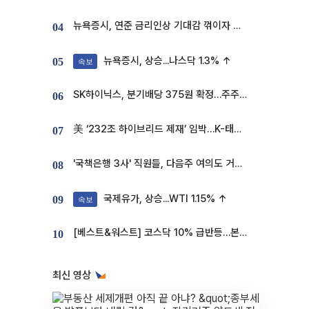
뉴욕증시, 연준 금리인상 기대감 꺾이자 상승...S&P500 사상 최고치 [종합]
04
뉴욕증시, 상승...나스닥 1.3% ↑
05
속보
SK하이닉스, 분기배당 375원 확정…주주환원책 9월로 앞당겨 발표
06
美 ‘232조 하이브리드 제재’ 임박…K-태양광, 불확실성 털고 날개 다나
07
'국책은행 3사' 직원들, 다음주 여의도 거리 나서는 까닭은
08
국제유가, 상승...WTI 1.15% ↑
09
속보
[베스트&워스트] 코스닥 10% 급반등…본느, 최대주주 변경 기대에 270% 폭등
10
최신 영상