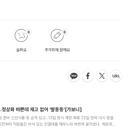
0
0
슬퍼요
추가취재 원해요
…정상화 바쁜데 재고 없어 ‘발동동’[가보니]
준비 신선식품 등 순차 입고…13일 정식 개장 목표 22일 만에 다시 문을
오전부터 직원들은 비어 있는 진열대를 채우느라 바쁘게 움직였다. 계란과