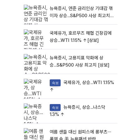
뉴욕증시, 연준 금리인상 기대감 꺾
이자 상승...S&P500 사상 최고치
[종합]
국제유가, 호르무즈 해협 긴장감에
상승...WTI 1.15% ↑[상보]
뉴욕증시, 고용지표 악화에 상
승...S&P500 사상 최고치 [상보]
국제유가, 상승...WTI 1.15%
속보
↑
뉴욕증시, 상승...나스닥
속보
1.3% ↑
여름 샌들 대신 원피스에 롱부츠⋯
폭염 속 美 뉴욕패션 반란