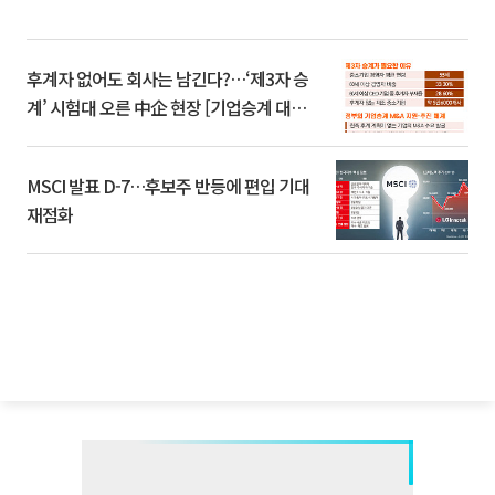
후계자 없어도 회사는 남긴다?…‘제3자 승
계’ 시험대 오른 中企 현장 [기업승계 대전
환]
MSCI 발표 D-7…후보주 반등에 편입 기대
재점화