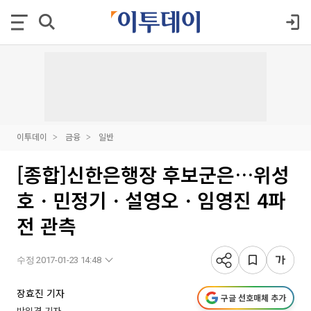
이투데이
금융
일반
[종합]신한은행장 후보군은…위성
호ㆍ민정기ㆍ설영오ㆍ임영진 4파
전 관측
수정 2017-01-23 14:48
장효진 기자
구글 선호매체 추가
박일경 기자