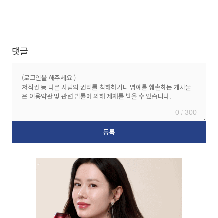
댓글
0 / 300