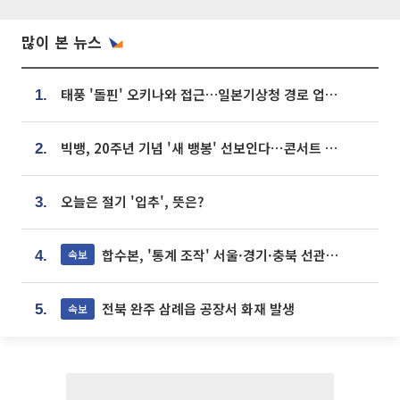
많이 본 뉴스
태풍 '돌핀' 오키나와 접근…일본기상청 경로 업데이트
1.
빅뱅, 20주년 기념 '새 뱅봉' 선보인다⋯콘서트 앞두고 팝업 개최
2.
오늘은 절기 '입추', 뜻은?
3.
합수본, '통계 조작' 서울·경기·충북 선관위 등 추가 압수수색
속보
4.
전북 완주 삼례읍 공장서 화재 발생
속보
5.