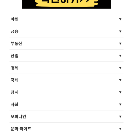
마켓
금융
부동산
산업
경제
국제
정치
사회
오피니언
문화·라이프