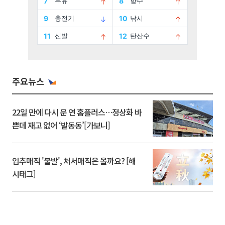
주요뉴스
22일 만에 다시 문 연 홈플러스…정상화 바
쁜데 재고 없어 ‘발동동’[가보니]
입추매직 '불발', 처서매직은 올까요? [해
시태그]