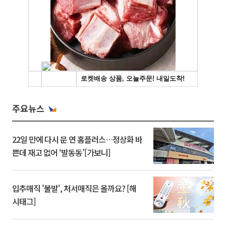
주요뉴스
22일 만에 다시 문 연 홈플러스…정상화 바
쁜데 재고 없어 ‘발동동’[가보니]
입추매직 '불발', 처서매직은 올까요? [해
시태그]