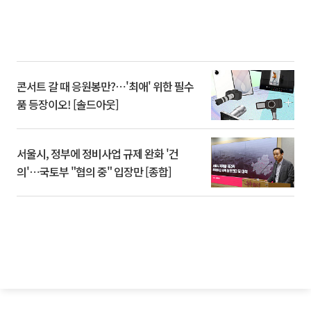
콘서트 갈 때 응원봉만?⋯'최애' 위한 필수
품 등장이오! [솔드아웃]
서울시, 정부에 정비사업 규제 완화 '건
의'⋯국토부 "협의 중" 입장만 [종합]