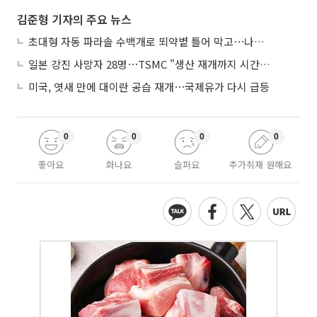
김준형 기자의 주요 뉴스
초대형 자동 파라솔 수백개로 뙤약볕 틀어 막고⋯나라별 폭염 생존법
일본 강진 사망자 28명⋯TSMC "생산 재개까지 시간 필요해"
미국, 엿새 만에 대이란 공습 재개⋯국제유가 다시 급등
0
0
0
0
좋아요
화나요
슬퍼요
추가취재 원해요