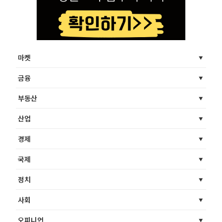
마켓
금융
부동산
산업
경제
국제
정치
사회
오피니언