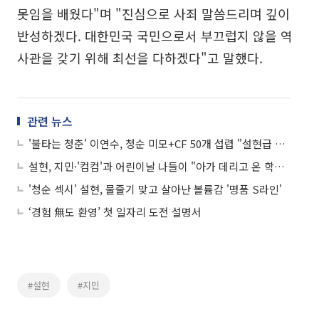
못임을 배웠다"며 "진심으로 사죄 말씀드리며 깊이
반성하겠다. 대한민국 국민으로서 부끄럽지 않을 역
사관을 갖기 위해 최선을 다하겠다"고 말했다.
관련 뉴스
'불타는 청춘' 이연수, 청순 미모+CF 50개 섭렵 "설현급 인기"
설현, 지민·'컴컴'과 어린이날 나들이 "아가 데리고 온 학부모 같아"
'청순 섹시' 설현, 물줄기 맞고 살아난 볼륨감 '명품 S라인'
‘경험 無도 환영’ 첫 일자리 도전 설명서
#설현
#지민