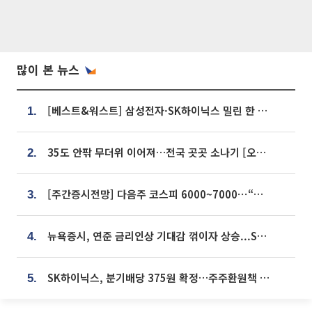
많이 본 뉴스
[베스트&워스트] 삼성전자·SK하이닉스 밀린 한 주…상상인증권은 85% 급등
1.
35도 안팎 무더위 이어져…전국 곳곳 소나기 [오늘 날씨]
2.
[주간증시전망] 다음주 코스피 6000~7000⋯“外人 수급은 정책이 변수”
3.
뉴욕증시, 연준 금리인상 기대감 꺾이자 상승...S&P500 사상 최고치 [종합]
4.
SK하이닉스, 분기배당 375원 확정…주주환원책 9월로 앞당겨 발표
5.