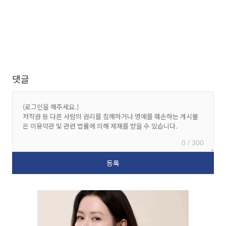
댓글
0 / 300