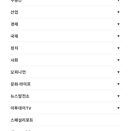
부동산
산업
경제
국제
정치
사회
오피니언
문화·라이프
뉴스발전소
이투데이TV
스페셜리포트