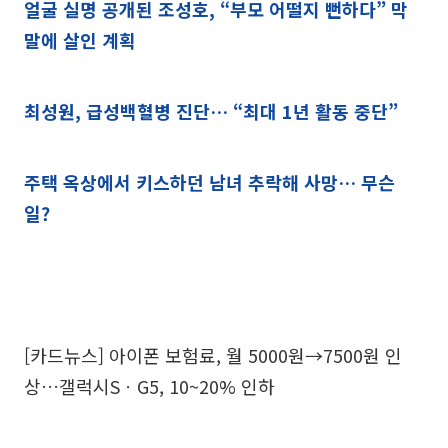
얼굴 실명 공개된 조성호, “부모 어떨지 뻔하다” 막
말에 살인 계획
최성원, 급성백혈병 진단… “최대 1년 활동 중단”
주택 옥상에서 키스하던 남녀 추락해 사망… 무슨
일?
[카드뉴스] 아이폰 보험료, 월 5000원→7500원 인
상…갤럭시SㆍG5, 10~20% 인하