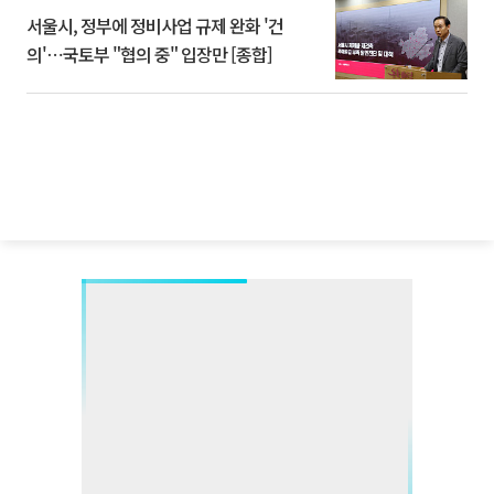
서울시, 정부에 정비사업 규제 완화 '건
의'⋯국토부 "협의 중" 입장만 [종합]