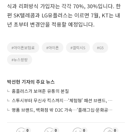
식과 리퍼방식 가입자는 각각 70%, 30%입니다. 한
편 SK텔레콤과 LG유플러스는 이르면 7월, KT는 내
년 초부터 변경안을 적용할 예정입니다.
#아이폰보험료
#아이폰
#갤럭시S
#G5
#뉴스팡팡
박선현 기자의 주요 뉴스
홈플러스가 보여준 유통의 본질
스투시부터 무신사 킥스까지…‘체험형’ 패션 브랜드, 잇단 제주행
명품 브랜드, 백화점 밖 D2C 가속…‘플래그십·문화공간’ 전략 눈길
0
0
0
0