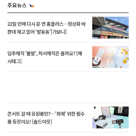
주요뉴스
22일 만에 다시 문 연 홈플러스…정상화 바
쁜데 재고 없어 ‘발동동’[가보니]
입추매직 '불발', 처서매직은 올까요? [해
시태그]
콘서트 갈 때 응원봉만?⋯'최애' 위한 필수
품 등장이오! [솔드아웃]