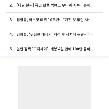
[내일 날씨] 폭염 한풀 꺾여도 무더위 계속⋯동해안 이틀 연속 비
2.
임영웅, 어느덧 데뷔 10주년⋯"가진 것 없던 시절, 내 앞엔 20명의 팬뿐"
3.
김희철, '뒤집힌 태극기' 지적 후 정치색 논란…"좌우 떠나 우리나라 국기"
4.
놀란 감독 '오디세이', 개봉 4일 만에 100만 돌파⋯'왕사남' 보다 빠르다
5.