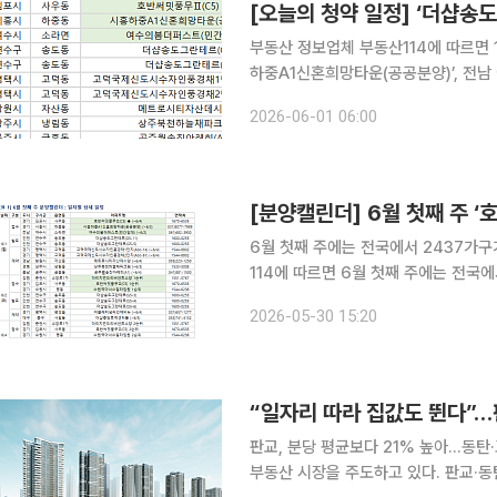
[오늘의 청약 일정] ‘더샵송
부동산 정보업체 부동산114에 따르면 1
하중A1신혼희망타운(공공분양)’, 전남
는다. 당첨자 발표는 인천 연수구 ‘더샵송도그란테르(G5-11)’, ‘더샵송도그란테르(G5-5)’ 등에서
2026-06-01 06:00
진행된다. 경기 평택시 ‘고덕국제신
[분양캘린더] 6월 첫째 주 ‘
6월 첫째 주에는 전국에서 2437가구가 분양에 나선다. ◇청약 단
114에 따르면 6월 첫째 주에는 전국에
다. 1일에는 경기 김포시 ‘호반써밋풍무
2026-05-30 15:20
여수시 ‘여수의봄더퍼스트(민간임대)’ 
“일자리 따라 집값도 뛴다”…
판교, 분당 평균보다 21% 높아…동탄·고덕도 지역 시세 
부동산 시장을 주도하고 있다. 판교·동