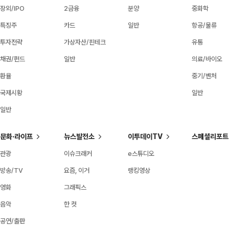
장외/IPO
2금융
분양
중화학
특징주
카드
일반
항공/물류
투자전략
가상자산/핀테크
유통
채권/펀드
일반
의료/바이오
환율
중기/벤처
국제시황
일반
일반
문화·라이프
뉴스발전소
이투데이TV
스페셜리포트
관광
이슈크래커
e스튜디오
방송/TV
요즘, 이거
랭킹영상
영화
그래픽스
음악
한 컷
공연/출판