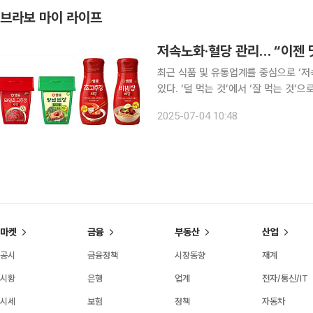
브라보 마이 라이프
저속노화·혈당 관리… “이젠 
최근 식품 및 유통업계를 중심으로 ‘저
있다. ‘덜 먹는 것’에서 ‘잘 먹는 것
중한 식품의 일상화가 가속화되는 분위기다. 샘표는 ‘저당 제품은 맛이 없다’는 아쉬
2025-07-04 10:48
맛은 그대로 유지하면서도, 당은 크게 
마켓
금융
부동산
산업
공시
금융정책
시장동향
재계
시황
은행
업계
전자/통신/IT
시세
보험
정책
자동차