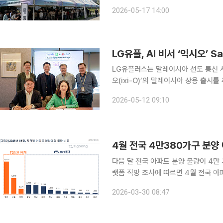
문객) 송도 국제업무지구(IBD) 내 마지막 주거 용지로 공급되는 ‘더샵 송도그란테르’가 견본주택을
2026-05-17 14:00
열고 본격적인 분양에 나섰다. 인천 연
LG유플러스는 말레이시아 선도 통신 사업
오(ixi-O)’의 말레이시아 상용 출시
2026에서 공개한 AI 서비스 글로벌 진출
2026-05-12 09:10
시오 해외 진출은 서비스형 AI 소프트웨
4월 전국 4만380가구 분양
다음 달 전국 아파트 분양 물량이 4만 가구를
랫폼 직방 조사에 따르면 4월 전국 아
동월(2만405가구) 대비 약 98% 
2026-03-30 08:47
물량도 함께 늘며 공급 확대 흐름이 이