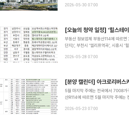
리미엄을 형성한 데 이어 거래량까지 
2026-05-30 07:00
[오늘의 청약 일정] ‘힐스테
부동산 정보업체 부동산114에 따르면
단지)’, 부천시 ‘엘리프역곡’, 시흥시
인천 서구 ‘검암역자이르네(B2)’ 등 단지에서 1·
2026-05-28 07:00
구 ‘힐스테이트구월아트파크’, 연수구
[분양 캘린더] 아크로리버스카
5월 마지막 주에는 전국에서 7008가구가 분양에 나선다. ◇청약 
산R114에 따르면 5월 마지막 주에는 
에 나선다. 26일에는 경기 안양시 ‘
2026-05-23 07:00
동작구 ‘아크로리버스카이’, ‘써밋더힐’,