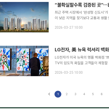
“불확실할수록 검증된 곳”⋯
최근 주택 시장에서 ‘완성형 신도시’가
이 낮은 지역을 찾기보다 교통과 생활
이다. 신도시 개발은 통상 10년 이상 장기간에 걸쳐 진행된다. 초기에는 기반시설 부족으로 생활 불
2026-03-27 10:00
편이 뒤따르지만 개발이 마무리 단계에
LG전자, 美 뉴욕 럭셔리 백화
LG전자가 미국 뉴욕의 명품 백화점 ‘쁘
TV의 압도적 화질을 고객들이 체험할 수 있
렝땅 백화점 오픈 1주년을 맞아 현지
2026-03-25 10:00
특별 전시를 진행한다. 이번 전시에서 
1
2
3
4
5
6