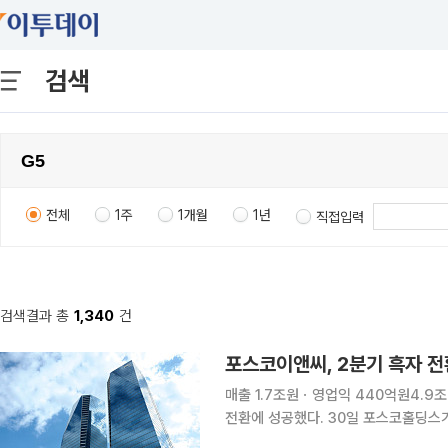
검색
전체
1주
1개월
1년
직접입력
검색결과 총
1,340
건
포스코이앤씨, 2분기 흑자 전
매출 1.7조원ㆍ영업익 440억원4.9조 수주⋯수도권 
전환에 성공했다. 30일 포스코홀딩스가 공시한 자료에 따르면 포스코이앤씨는 2분기 매출액 1조
7690억원, 영업이익 440억원을 기