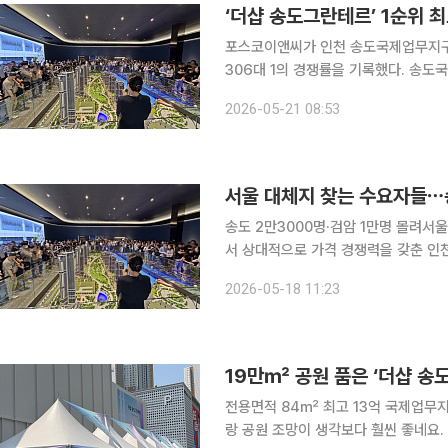
‘더샵 송도그란테르’ 1순위 최
포스코이앤씨가 인천 송도국제업무지구(I
306대 1의 경쟁률을 기록했다. 송
론트 입지, 차별화된 상품 설계 등이 수요자들의 관
2026-05-21 08:53
홈에 따르면 전날 진행된 ‘더샵 송도그
서울 대체지 찾는 수요자들⋯송
송도 2만3000명·검암 1만명 몰려서울 전세난에 인천 
서 상대적으로 가격 경쟁력을 갖춘 인
송도국제도시와 검암역세권 등 인천 핵
2026-05-18 11:23
문객이 대거 몰리며 수도권 분양시장 
전용면적 84㎡ 최고 13억 국제업무지구 내
랑 공원 조망이 생각보다 훨씬 좋네요.