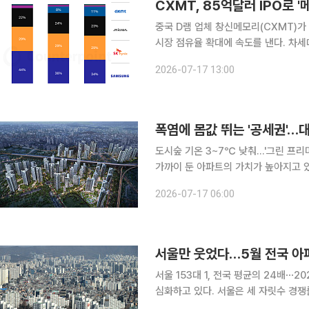
CXMT, 85억달러 IPO로 
중국 D램 업체 창신메모리(CXMT)가
시장 점유율 확대에 속도를 낸다. 차세
규모 자금을 투입하며 삼성전자·SK하
2026-07-17 13:00
내민 것이다. 17일 반도체 업계
폭염에 몸값 뛰는 '공세권'…
도시숲 기온 3~7℃ 낮춰…'그린 프리미엄' 실수요자 선호
가까이 둔 아파트의 가치가 높아지고 
적한 주거환경을 갖춘 이른바 '그린 프리미엄'
2026-07-17 06:00
실거래가 공개시스템에 따르면 인천 연
서울만 웃었다…5월 전국 아파트
서울 153대 1, 전국 평균의 24배⋯2021년 이후 격차 최대 
심화하고 있다. 서울은 세 자릿수 경
지 대부분이 미달 사태를 겪으면서 전국 평균