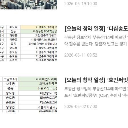
2026-06-19 10:00
평가 전문회사 리얼하우스가 청약홈 
[오늘의 청약 일정] ‘더샵송
부동산 정보업체 부동산114에 따르면 1
약 접수를 받는다. 당첨자 발표는 경기 고양시 ‘고양창릉우미린그레니티(S1)’, 시흥시 ‘시흥하중A1
신혼희망타운(공공분양)’, 서울 중랑구
2026-06-11 08:52
송도그란테르(G5-3·4·5·6)’ 등에서
[오늘의 청약 일정] ‘호반써밋
부동산 정보업체 부동산114에 따르면 
포시 ‘호반써밋풍무Ⅱ(C5)’, 수원시 ‘
자 발표는 인천 연수구 ‘더샵송도그란테르
2026-06-02 07:00
(G5-6)’ 등에서 진행된다. 경