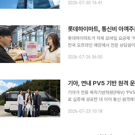
2026-07-30 16:41
나 영업이익은 전년 동기 91억원 손
롯데하이마트, 통신비 아껴주는 
롯데하이마트가 자체 모바일 요금제 ‘하이
전국 오프라인 매장에서 전문 상담원이
26일 롯데하이마트에 따르면 계속된 
2026-07-26 06:00
소비자들이 늘고 있지만 가입 과정에서 
기아, 연내 PV5 기반 원격
기아가 전용 목적기반차량(PBV) 'PV
로 실증에 성공한 데 이어 통신·원격
생태계 구축에 속도를 낸다는 구상이다. 기아는 23일 서울 양재동 본사에서 KT, 에스유엠과 
2026-07-23 10:18
운전 기술 사업화 추진을 위한 업무협약