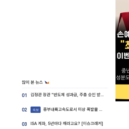
많이 본 뉴스
김정관 장관 “반도체 성과급, 주총 승인 받도록”…상법·자본시장법 개정 시사
01
중부내륙고속도로서 미상 폭발물 발견
02
속보
ISA 계좌, 5년마다 깨라고요? [이슈크래커]
03