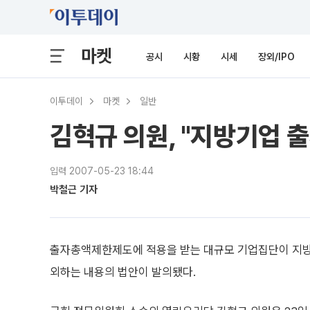
마켓
공시
시황
시세
장외/IPO
이투데이
마켓
일반
김혁규 의원, "지방기업 
입력 2007-05-23 18:44
박철근 기자
출자총액제한제도에 적용을 받는 대규모 기업집단이 지방
외하는 내용의 법안이 발의됐다.