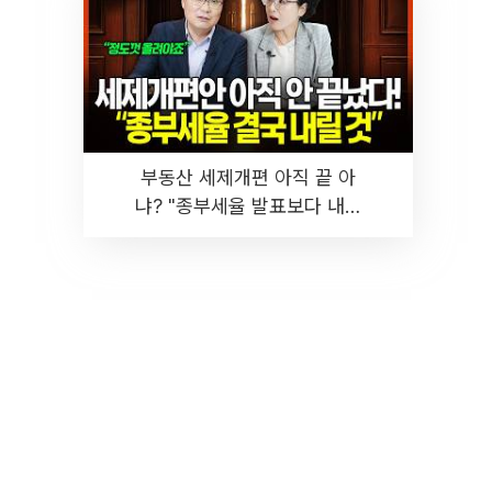
부동산 세제개편 아직 끝 아
냐? "종부세율 발표보다 내릴
것" 장기거주·양도세 전망 I 집
땅지성 I 김인만, 진미윤