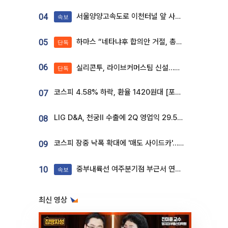
서울양양고속도로 이천터널 앞 사고 발생
04
속보
하마스 “네타냐후 합의안 거절, 총선 앞두고 시간 끌기”
05
단독
06
실리콘투, 라이브커머스팀 신설…K뷰티 ‘글로벌 판매망’ 확대[K뷰티 라방戰]
단독
코스피 4.58% 하락, 환율 1420원대 [포토]
07
LIG D&A, 천궁Ⅱ 수출에 2Q 영업익 29.5%↑…수주잔고 24.6조 [종합]
08
코스피 장중 낙폭 확대에 '매도 사이드카'…외인 2.8조'팔자'· 개인 3.1조 '사자'
09
중부내륙선 여주분기점 부근서 연이은 추돌사고 발생
10
속보
최신 영상