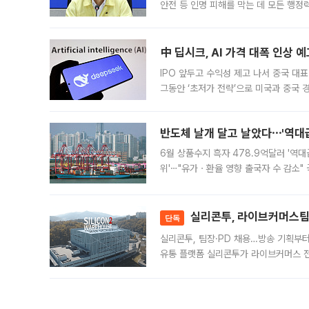
안전 등 인명 피해를 막는 데 모든 행
인프라 확충 계획을 내년도 예산안에 반
中 딥시크, AI 가격 대폭 인상 
IPO 앞두고 수익성 제고 나서 중국 대표
그동안 ‘초저가 전략’으로 미국과 중국
가된다. 블룸버그통신에 따르면 딥시크는
반도체 날개 달고 날았다⋯'역대급
6월 상품수지 흑자 478.9억달러 '역대
위'⋯"유가ㆍ환율 영향 출국자 수 감소" 
급 수출 호조가 매달 이어지면서 6월 
대 기
실리콘투, 라이브커머스팀 
단독
실리콘투, 팀장·PD 채용…방송 기획부
유통 플랫폼 실리콘투가 라이브커머스 전
나섰다. 국내 화장품을 해외 유통망에 공