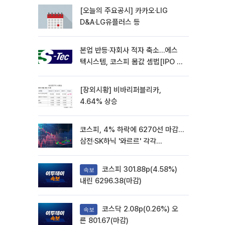
[오늘의 주요공시] 카카오·LIG
D&A·LG유플러스 등
본업 반등·자회사 적자 축소…에스
텍시스템, 코스피 몸값 셈법[IPO 엑
스레이]
[장외시황] 비바리퍼블리카,
4.64% 상승
코스피, 4% 하락에 6270선 마감…
삼전·SK하닉 '와르르' 각각
6%·10%대 급락
코스피 301.88p(4.58%)
속보
내린 6296.38(마감)
코스닥 2.08p(0.26%) 오
속보
른 801.67(마감)