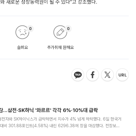
와 새로운 성장동력원이 될 수 있다"고 강조했다.
0
0
슬퍼요
추가취재 원해요
감…삼전·SK하닉 '와르르' 각각 6%·10%대 급락
삼성전자와 SK하이닉스가 급락하면서 지수가 4% 넘게 하락했다. 6일 한국거
비 301.88포인트(4.58%) 내린 6296.38에 장을 마감했다. 전장보다
스피는 장중 한때 6550.94까지 오르기도 했으나 6238.32까지 밀리기도 했