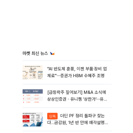
마켓 최신 뉴스
"AI 반도체 훈풍, 이젠 부품·장비 업
체로"⋯증권가 HBM 수혜주 조명
[급등락주 짚어보기] M&A 소식에
상상인증권ㆍ유니켐 ‘상한가’⋯유증
제동 걸린 SK디앤디↑
더딘 PF 정리 돌파구 찾는
단독
다…금감원, 1년 반 만에 매각설명회
재개