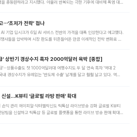
정력을 총동원하라고 지시했다. 아울러 반복되는 극한 기후에 대비해 폭염 대응
영하는 방안도 검토하라고 주문했다. 이 대통령은 이날 폭염·가뭄 대
예고⋯‘초저가 전략’ 접나
 AI 기업 딥시크가 6일 AI 서비스 전반의 가격을 대폭 인상한다고 예고했다.
 경쟁사들을 압박하며 시장 판도를 뒤흔들어온 만큼 이례적인 전략 변화로 평
 이날 공지를 통해 구체적인 인상 폭은 공개하지 않았지만 상당한 수
' 상반기 경상수지 흑자 2000억달러 육박 [종합]
급'⋯상품수출도 첫 1000억달러대 여행수지도 두 달 연속 흑자 '역대 2
국내 경상수지가 유례없는 '반도체 수출' 날개를 달고 훨훨 날고 있다. 역대
경상수지 뿐 아니라 상반기 경상수지 흑자도 2000억달러에 근접하며 사상 최
신설…K뷰티 ‘글로벌 라방 판매’ 확대
터 손익 관리 에이피알·닥터멜락신도 틱톡샵 라이브방송 강화 글로벌 K뷰티
담팀을 신설하고 틱톡샵 등 글로벌 플랫폼을 통한 라이브 방송 판매 확대에
급하는 데서 한발 더 나아가 방송 기획과 상품 구성, 출연자 섭외, 손익