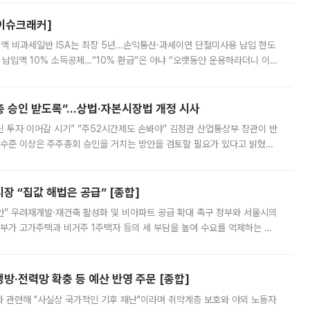
[이슈크래커]
 전액 비과세일반 ISA는 최장 5년…손익통산·과세이연 단절미사용 납입 한도
납입액 10% 소득공제…“10% 환급”은 아냐 “오랫동안 운용하라더니 이제
 ‘만능 절세 통장’으로 불리는 개인종합자산관리계좌(ISA)가 두 갈래로 개
주총 승인 받도록”…상법·자본시장법 개정 시사
닌 투자 이어갈 시기” “주52시간제도 손봐야” 김정관 산업통상부 장관이 반
 수준 이상은 주주총회 승인을 거치는 방안을 검토할 필요가 있다고 밝혔다.
배구조와 주주권 강화 논의가 이어지는 가운데, 핵심 연구인력에 대한
 “집값 해법은 공급” [종합]
안” 우려재개발·재건축 활성화 및 비아파트 공급 확대 촉구 정부와 서울시의
정부가 고가주택과 비거주 1주택자 등의 세 부담을 높여 수요를 억제하는 카
키울 것이라며 세금이 아닌 공급이 근본적인 처방이라고 전면 반박했다.
방·전력망 확충 등 예산 반영 주문 [종합]
과 관련해 "사실상 국가적인 기후 재난"이라며 취약계층 보호와 야외 노동자