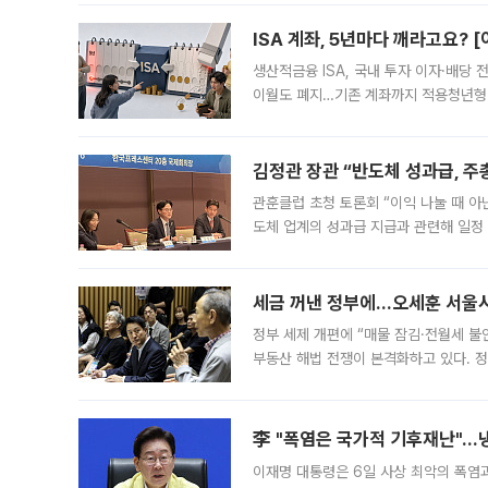
다. 이날 오전
ISA 계좌, 5년마다 깨라고요? 
생산적금융 ISA, 국내 투자 이자·배당
이월도 폐지…기존 계좌까지 적용청년형 
는 5년마다 계좌를 해지하라는 건가요?”
편을
김정관 장관 “반도체 성과급, 
관훈클럽 초청 토론회 “이익 나눌 때 아
도체 업계의 성과급 지급과 관련해 일정
최근 상법·자본시장법 개정으로 기업 지
세금 꺼낸 정부에…오세훈 서울시장
정부 세제 개편에 “매물 잠김·전월세 불
부동산 해법 전쟁이 본격화하고 있다. 
드를 꺼내자 서울시는 전·월세 부담만 
李 "폭염은 국가적 기후재난"…냉
이재명 대통령은 6일 사상 최악의 폭염