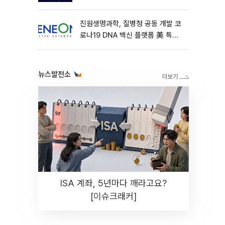
진원생명과학, 질병청 공동 개발 코
로나19 DNA 백신 플랫폼 美 특허
확보
뉴스발전소
ISA 계좌, 5년마다 깨라고요?
[이슈크래커]