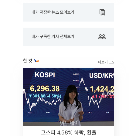
내가 저장한 뉴스 모아보기
내가 구독한 기자 전체보기
한 컷
코스피 4.58% 하락, 환율