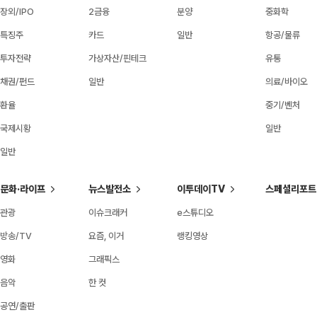
장외/IPO
2금융
분양
중화학
특징주
카드
일반
항공/물류
투자전략
가상자산/핀테크
유통
채권/펀드
일반
의료/바이오
환율
중기/벤처
국제시황
일반
일반
문화·라이프
뉴스발전소
이투데이TV
스페셜리포트
관광
이슈크래커
e스튜디오
방송/TV
요즘, 이거
랭킹영상
영화
그래픽스
음악
한 컷
공연/출판