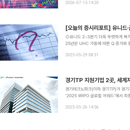
2026-07-15 14:20
보안칩 공급이 본격화되면서 하반기부
[오늘의 증시리포트] 유니드
◇유니드 2~3분기 더욱 뚜렷하게 목격
25년은 UHC 가동에 따른 Q 증가와 중
시기가 될 것. 1분기 환율상승 속에서 
2025-05-29 08:31
등으로 컨센서스를 큰 폭 상회하는 호
경기TP 지원기업 2곳, 세
경기테크노파크(이하 경기TP)가 경기
‘2025 WIPO 글로벌 어워드’에서 최종 
센터는 경기도와 특허청이 지원하고 경
2025-05-26 14:56
역 혁신과 산업 육성을 통한 경제 활성