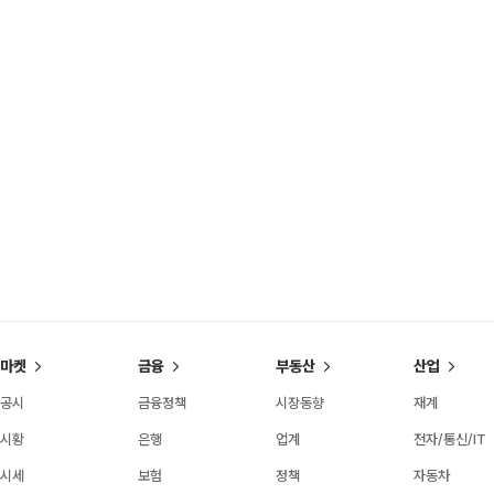
마켓
금융
부동산
산업
공시
금융정책
시장동향
재계
시황
은행
업계
전자/통신/IT
시세
보험
정책
자동차