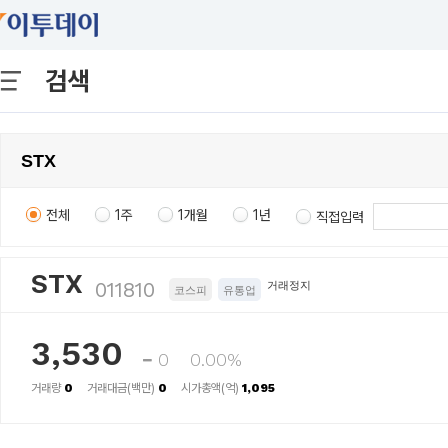
검색
전체
1주
1개월
1년
직접입력
STX
011810
거래정지
코스피
유통업
3,530
0
0.00%
거래량
0
거래대금(백만)
0
시가총액(억)
1,095