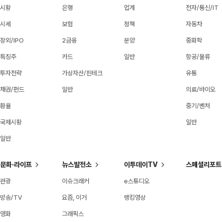
시황
은행
업계
전자/통신/IT
시세
보험
정책
자동차
장외/IPO
2금융
분양
중화학
특징주
카드
일반
항공/물류
투자전략
가상자산/핀테크
유통
채권/펀드
일반
의료/바이오
환율
중기/벤처
국제시황
일반
일반
문화·라이프
뉴스발전소
이투데이TV
스페셜리포트
관광
이슈크래커
e스튜디오
방송/TV
요즘, 이거
랭킹영상
영화
그래픽스