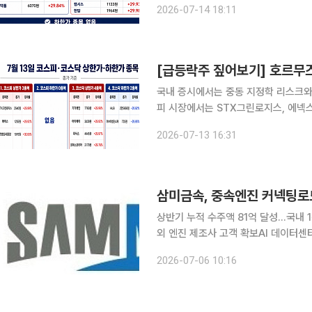
2026-07-14 18:11
에서 상한가를 기록한 종목은 STX그
국내 증시에서는 중동 지정학 리스크와
피 시장에서는 STX그린로지스, 에넥스
이, 위닉스, 코퍼스코리아 등 4개 종
2026-07-13 16:31
삼미금속, 중속엔진 커넥팅로
상반기 누적 수주액 81억 달성…국내
외 엔진 제조사 고객 확보AI 데이터센터 
국내 1위 시장 지위를 바탕으로 글로벌 엔
2026-07-06 10:16
진에 적용되는 중속엔진 커넥팅로드의