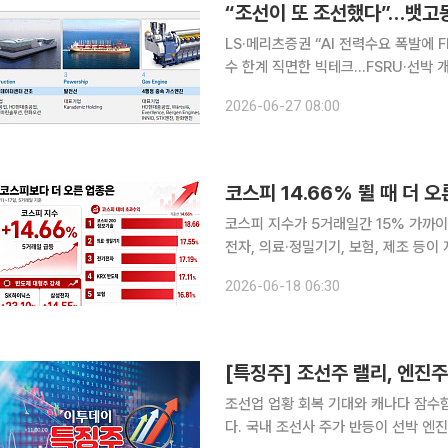
“조선이 또 조선했다”…뱃고
LS·메리츠증권 “AI 전력수요 폭발에 
수 한계 직면한 빅테크…FSRU·선박 개
‘개조선’ 격돌…엔진기계사업부도 폭풍 성장 예고 글로벌 인공지능(AI) 열풍
2026-06-27 08:00
라 대란의 해결사로 대한민국 조선업계
코스피 14.66% 뛸 때 더 
코스피 지수가 5거래일간 15% 가까이
전자, 의료·정밀기기, 보험, 제조 등
스를 중심으로 한 반도체 대형주 랠리
2026-06-18 06:30
피 지
[특징주] 조선주 랠리, 엔진
조선업 업황 회복 기대와 캐나다 잠수
다. 국내 조선사 주가 반등이 선박 엔