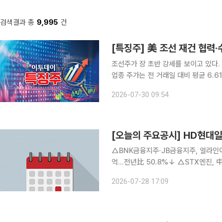
검색결과 총
9,995
건
[특징주] 美 조선 재건 협력
조선주가 장 초반 강세를 보이고 있다. 30일 한국거래소에 따르면 이날 오전 9시 40분 기준 조선
업종 주가는 전 거래일 대비 평균 6.6
승세를 타고 있으며, 보합 3개, 하락 3개다. 특히 HD현대 그룹주 상승세가 두드러진다
2026-07-30 09:54
전 거래일 대비 10.55% 오른 20만7
[오늘의 주요공시] HD현
△BNK금융지주·JB금융지주, 얼라인이
억…전년比 50.8%↓ △STX엔진, 
규모 ‘부산 양정산호’ 재건축 수주 △B
2026-07-28 17:09
화시스템, 2분기 영업익 1037억…전