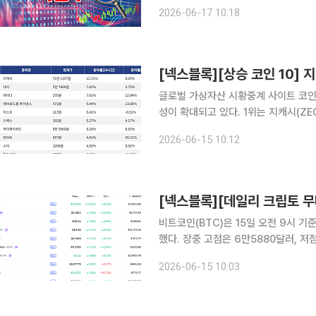
17일오전 10시 15분 한화엔진은 전 거
2026-06-17 10:18
엔진은 8.29% 상승한 3만8550원,
[넥스블록][상승 코인 10] 지
글로벌 가상자산 시황중계 사이트 코인마
성이 확대되고 있다. 1위는 지캐시(ZEC)로, 24시간 동안 12.31% 상승했으며 7일 기준 8.05% 상
승했다. 2위는 대시(DASH)로, 24시
2026-06-15 10:12
는 에이다(ADA)로, 24시간 동안 7.6
비트코인(BTC)은 15일 오전 9시 기
했다. 장중 고점은 6만5880달러, 
가총액 상위 100위 가상자산 중에서는
2026-06-15 10:03
를 보였다. 프라이버시 코인 지캐시(Z