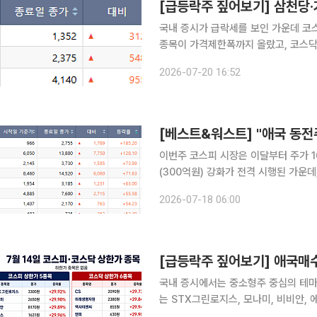
[급등락주 짚어보기] 삼천당·
국내 증시가 급락세를 보인 가운데 코스
종목이 가격제한폭까지 올랐고, 코스닥
원, 손오공, 진영, 인베니아, 썸에이지
2026-07-20 16:52
면 코스피 시장에서는 한성기업, 형지엘
이번주 코스피 시장은 이달부터 주가 1
(300억원) 강화가 전격 시행된 가운
쭐' 응원 매수세 유입에 힘입어 기록적
2026-07-18 06:00
그룹주를 비롯해 지지선이 약한 소형주 
국내 증시에서는 중소형주 중심의 테마
는 STX그린로지스, 모나미, 비비안, 
명자원, 엑사이엔씨, 엔피, 캠시스, 한탑 등 6