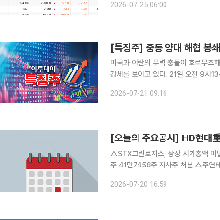
2026-07-25 06:00
일) 대비 129.98포인트(1.91%) 내린 
미국과 이란의 무력 충돌이 호르무즈해
강세를 보이고 있다. 21일 오전 9시13분 STX그린로지스는 전 거래일 대비 19.57% 오른 4950
원, 흥아해운은 9.06% 상승한 1986원에 거래되고 있다. 친
2026-07-21 09:16
아라비아를 상대로 즉각적인 해상 봉
△STX그린로지스, 상장 시가총액 미달 상태 지
주 41만7458주 자사주 처분 △주연테크, 신사업 추진 목적 보통주 100주 제3자배정 유상증자 결
정 △한창제지, 주주명부 열람 및 등사 가처분 소송 제기(경영권 분쟁) △HD현대중공업, 중대재해
2026-07-20 16:59
발생으로 전 공장 생산 중단. 특별안전교