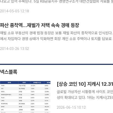
나오고 있어 주목된다. 5일 KB금융지주 경영연구소가 대한건설협회 자료를 분석한 결과에 따르면 예금취급기관의 건설업 대출은 금융위
기가 터진 2008년 69조6000억원에서 지난해 43조2000억원으로 26조4
2014-05-05 12:18
파산 종착역…재벌가 저택 속속 경매 등장
재벌 소유 부동산의 경매 법정 등장은 보통 재벌 파산의 종착역으로 인식된다. 몰락한 재벌들은 보통 법인 소유의 부동산을 담보로 금융
에서 차입하다 경영 상태가 악화하면 회장 개인 소유 주택이나 토지를 담보로 
권자에게 넘어가고, 회장 소유의 부동산은 마지막까지 남는 경우가 많다. 따라
2014-03-26 13:52
넥스블록
[상승 코인 10] 지캐시 12.3
글로벌 가상자산 시황중계 사이트 코인마
성이 확대되고 있다. 1위는 지캐시(ZEC)로, 24시간 동안 12.31% 상승했으며 7일 기준 8.05% 상
승했다. 2위는 대시(DASH)로, 24시
2026-06-15 10:12
는 에이다(ADA)로, 24시간 동안 7.6