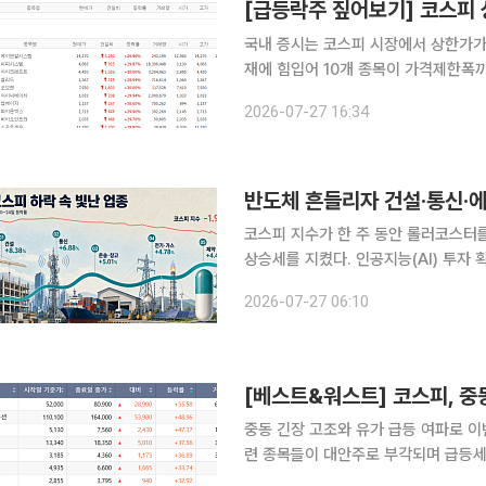
국내 증시는 코스피 시장에서 상한가가 
재에 힘입어 10개 종목이 가격제한폭까지 치솟는 기염을 
코스피 시장에서 상한가를 기록한 종목
2026-07-27 16:34
시스템, 아이크래프트, 셀리드, 오브젠
반도체 흔들리자 건설·통신·
코스피 지수가 한 주 동안 롤러코스터를
상승세를 지켰다. 인공지능(AI) 투자 
상승이 맞물리면서 반도체에서 인프라와 에너지로 매
2026-07-27 06:10
지난 한 주간 코스피 지수는 6820.60
중동 긴장 고조와 유가 급등 여파로 이번
련 종목들이 대안주로 부각되며 급등세
극명한 온도 차를 나타냈다. 25일 한국거래소에 따르면 이번 주(20~24일) 코스피 지수는 전주(16