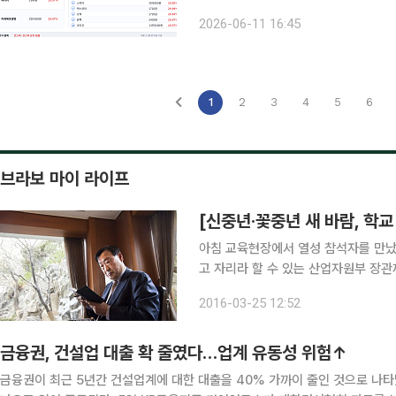
STX그린로지스는 전 거래일 대비 30
2026-06-11 16:45
이란 간 군사적 긴장이 고조되며 호르
1
2
3
4
5
6
브라보 마이 라이프
아침 교육현장에서 열성 참석자를 만났다
고 자리라 할 수 있는 산업자원부 장관
의 수장을 지내고, 대기업 CEO도 두 
2016-03-25 12:52
8대 산업자원부 장관을 지낸 이희범(李
금융권, 건설업 대출 확 줄였다…업계 유동성 위험↑
금융권이 최근 5년간 건설업계에 대한 대출을 40% 가까이 줄인 것으로 나