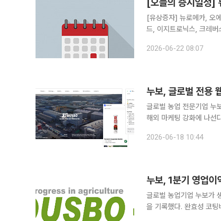
[오늘의 증시일정]
[유상증자] 뉴로메카, 오에스피 [감자] 이렘 [주주총회] 카카오게임즈, 효성오앤비
2026-06-22 08:07
누보, 글로벌 전용 
글로벌 농업 전문기업 누
해외 마케팅 강화에 나선다. 누보는 글로벌 시장 공략과 해외 판매 확대를 위해 글로벌 전용
트를 정식 오픈하고 글로벌 마케팅을 본
2026-06-18 10:44
기존 국문 홈페이지를 단
누보, 1분기 영업이
글로벌 농업기업 누보가 생
을 기록했다. 완효성 코팅
성과 수익성이 동시에 강