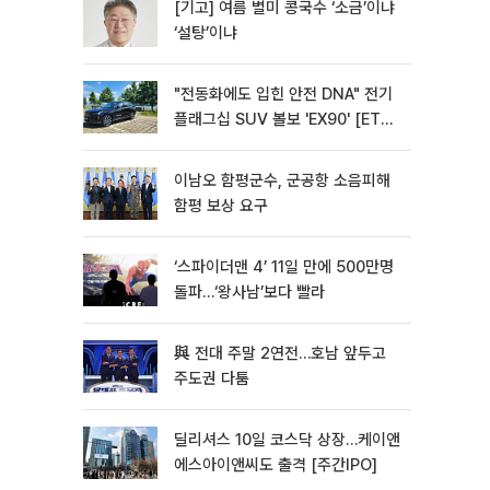
[기고] 여름 별미 콩국수 ‘소금’이냐
‘설탕’이냐
"전동화에도 입힌 안전 DNA" 전기
플래그십 SUV 볼보 'EX90' [ET의
모빌리티]
이남오 함평군수, 군공항 소음피해
함평 보상 요구
‘스파이더맨 4’ 11일 만에 500만명
돌파…‘왕사남’보다 빨라
與 전대 주말 2연전…호남 앞두고
주도권 다툼
딜리셔스 10일 코스닥 상장…케이앤
에스아이앤씨도 출격 [주간IPO]