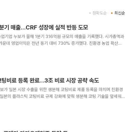
정확도순
최신순
1분기 매출…CRF 성장에 실적 반등 도모
농업기업 누보가 올해 1분기 316억원 규모의 매출을 기록했다. 시가총액과
가운데 영업이익은 전년 동기 대비 730% 증가했다. 친환경 농업 확산으
료(CRF) 시장이 성장하면서 중장기 성장 기대감도 커지고 있다. 8일
에 따르면 올해 1분기 연결 기
코팅비료 등록 완료…3조 비료 시장 공략 속도
보가 일본 시장 수출을 위한 생분해 코팅비료 제품 등록을 마치며 친환경
 일본의 플라스틱 코팅비료 규제 강화에 맞춰 생분해 코팅 기술을 앞세워
린바이오기업 누보는 일본 시장 수출을 위한
dable Controlled Re