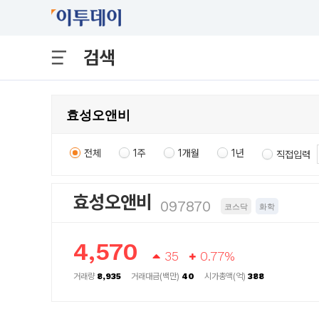
검색
전체
1주
1개월
1년
직접입력
효성오앤비
097870
코스닥
화학
4,570
35
0.77%
거래량
8,935
거래대금(백만)
40
시가총액(억)
388