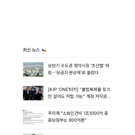
최신 뉴스
상반기 수도권 청약시장 '초선별' 바
람⋯'상급지·분상제'로 쏠렸다
[K·IP ‘ONE’터치] “불법복제물 링크
만 걸어도 처벌 가능” 개정 저작권
법 어떻게 바뀌었나
추미애 "소방인건비 1조1000억 중
중앙정부는 800억뿐"