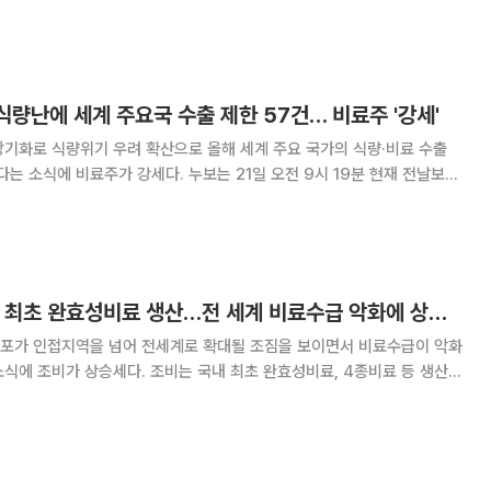
다. 26일 본지 취재를 종합하면 효성오앤비의 지
난해 실적 감소 원인은 스리랑카 법인의 매출 악화에 따른 것이다. 효성
식량난에 세계 주요국 수출 제한 57건… 비료주 '강세'
기화로 식량위기 우려 확산으로 올해 세계 주요 국가의 식량·비료 수출
강세다. 누보는 21일 오전 9시 19분 현재 전날보다
 거래 중이다. 같은 시간 효성오앤비(19.37%), 조비(8.35%), 대유
30%) 등도 오름세를
[특징주] 조비, 국내 최초 완효성비료 생산…전 세계 비료수급 악화에 상승세
포가 인접지역을 넘어 전세계로 확대될 조짐을 보이면서 비료수급이 악화
조비는 국내 최초 완효성비료, 4종비료 등 생산
업 허가를 갖고 있다. 22일 오전 11시 22분 현재 조비는
%) 상승한 2만4100원에