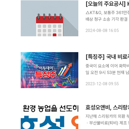
[오늘의 주요공시]
△KT&G, 보통주 361만주 소각 결정 △삼성중공업, ‘Petrobras A
배상 청구 소송 기각 판결 △AK홀딩스, 제3회 무기명식 무보증 사모 교환사채 조기상환(Put
Option) 행사 △SGC E&C, 1382억 규모 EVA 생산설비 건설공사 계약 △가온칩스, 72억 규모
2024-08-08 16:05
주문형 반도체 설계 개발·
중국이 요소에 이어 화학비
일 오전 9시 53분 현재 
각 국내 유기질비료 납품 
2023-12-08 09:55
(12
효성오앤비, 스리랑
지난해 스리링카의 외환 
ㆍ부산물비료(퇴비) 제조