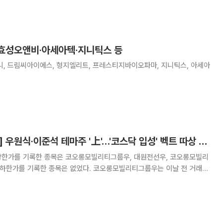
% 오른 1만8960원에 거래되며 상한가를
 효성오앤비·아세아텍·지니틱스 등
니, 드림씨아이에스, 형지엘리트, 프레스티지바이오파마, 지니틱스, 아세아
[급등락주 짚어보기] 우원식·이준석 테마주 '上'…'코스닥 입성' 벡트 따상 근접
상한가를 기록한 종목은 코오롱모빌리티그룹우, 대원전선우, 코오롱모빌리
 종목은 없었다. 코오롱모빌리티그룹우는 이날 전 거래일
945원에 거래를 마쳤다. 코오롱모빌리티그룹은 29.89% 상승한 2525원
라이나 재건 관련주로 꼽히는데, 도널드