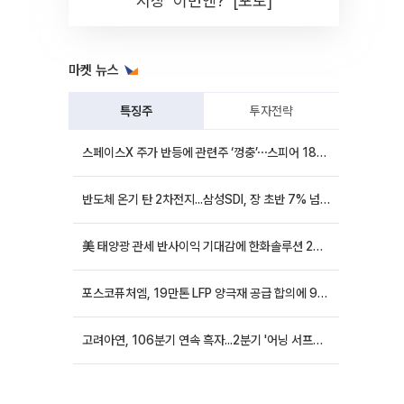
시장 '이번엔?' [포토]
마켓 뉴스
특징주
투자전략
스페이스X 주가 반등에 관련주 ‘껑충’⋯스피어 18%ㆍ에이치브이엠 12%↑
반도체 온기 탄 2차전지...삼성SDI, 장 초반 7% 넘게 껑충
美 태양광 관세 반사이익 기대감에 한화솔루션 20%대·OCI홀딩스 14%대 급등
포스코퓨처엠, 19만톤 LFP 양극재 공급 합의에 9%대 강세
고려아연, 106분기 연속 흑자...2분기 '어닝 서프라이즈'에 장 초반 12%대 강세