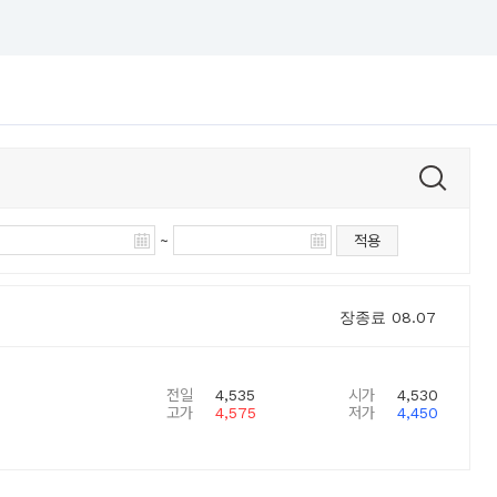
~
적용
장종료
08.07
전일
4,535
시가
4,530
고가
4,575
저가
4,450