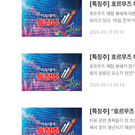
[특징주] 호르무즈
호르무즈 해협 봉쇄에 따른
보이고 있다. 19일 한국거래소에 따르면 오전 9시10분 조비는 전장보다 8.76% 오른 1만7390원
에 거래되고 있다. 남해화학
2026-03-19 09:16
[특징주] 호르무즈
호르무즈 해협 봉쇄가 장
료의 원료인 요소가 천연가스 부산
면 오전 9시8분 조비는 
2026-03-13 09:14
22.91% 오른 1만730원
비료 관련 종목들이 장 
에서 많이 생산되기 때문이
와 사료의 가격 인상이 불가피한 상황이다. 9일 한국거래소