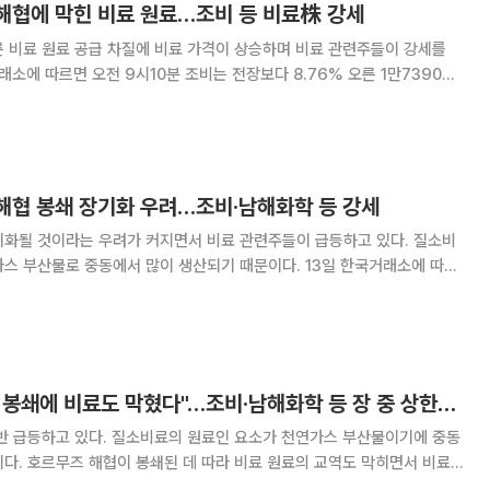
 해협에 막힌 비료 원료…조비 등 비료株 강세
 비료 원료 공급 차질에 비료 가격이 상승하며 비료 관련주들이 강세를
은 전장대비 6.67% 상승한 8630원에 거래 중이다. 누보(3.62%), 효
성오앤비(3.02%) 등도 상승하고 있다. 미국-
 해협 봉쇄 장기화 우려…조비·남해화학 등 강세
기화될 것이라는 우려가 커지면서 비료 관련주들이 급등하고 있다. 질소비
물로 중동에서 많이 생산되기 때문이다. 13일 한국거래소에 따르
전장보다 26.08% 오른 2만350원에 거래되고 있다. 남해화학은 전장대비
에 거래 중이다. 효성오앤비(19.
[특징주] "호르무즈 봉쇄에 비료도 막혔다"…조비·남해화학 등 장 중 상한가 기록
초반 급등하고 있다. 질소비료의 원료인 요소가 천연가스 부산물이기에 중동
다. 호르무즈 해협이 봉쇄된 데 따라 비료 원료의 교역도 막히면서 비료
에 따르면 오전 10시1분 비료제조회사