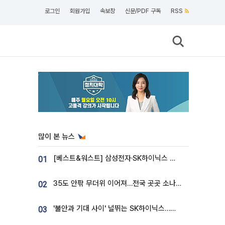
로그인
회원가입
속보창
신문/PDF 구독
RSS
많이 본 뉴스
[베스트&워스트] 삼성전자·SK하이닉스 밀린 한 주…상상인증권은 85% 급등
01
35도 안팎 무더위 이어져…전국 곳곳 소나기 [오늘 날씨]
02
'불안과 기대 사이' 널뛰는 SK하이닉스…증권가 "HBM4·LTA 기반 펀터멘털 견고"
03