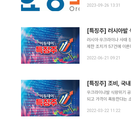
사정이 개선되면서 수입이 정상적으로 이뤄지면서
2023-09-26 13:31
[특징주] 러시아발 
러시아·우크라이나 사태 장
제한 조치가 57건에 이른다는 소식에 비료주가 
29.98% 오른 3165원에
2022-06-21 09:21
(4.58%), 남해화학(3.
우크라이나발 식량위기 공
되고 가격이 폭등한다는 소식에 조비가 상승세다. 
공정을 갖추고 총 644개 품목에 비료생산
2022-03-22 11:22
전일대비 1100원(4.78