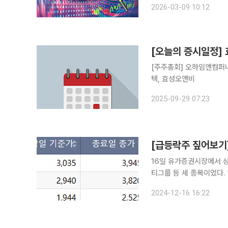
2026-03-09 10:12
조비는 전장보다 29.95
[오늘의 증시일정]
[주주총회] 오하임앤컴퍼
텍, 효성오앤비
2025-09-29 07:23
16일 유가증권시장에서 
티그룹 등 세 종목이었다. 하한가를 기록한
대비 29.98% 오른 3
2024-12-16 16:22
에 마감했다. 이들은 우크