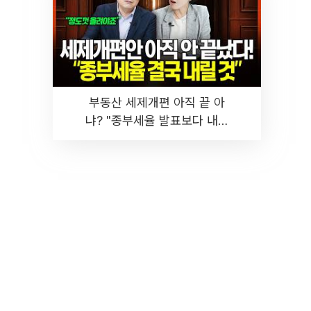
부동산 세제개편 아직 끝 아
냐? "종부세율 발표보다 내릴
것" 장기거주·양도세 전망 I 집
땅지성 I 김인만, 진미윤