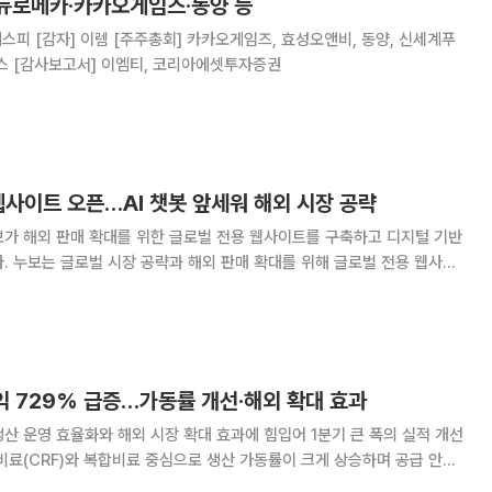
 뉴로메카·카카오게임즈·동양 등
, 동양, 신세계푸
드, 이지트로닉스, 크레버스 [감사보고서] 이엠티, 코리아에셋투자증권
웹사이트 오픈…AI 챗봇 앞세워 해외 시장 공략
보가 해외 판매 확대를 위한 글로벌 전용 웹사이트를 구축하고 디지털 기반
 웹사이
격화한다고 18일 전했다. 이번에 선보인 글로벌 웹사이트는
순 번역하는 방식에서 벗어나 글로벌 판
익 729% 급증…가동률 개선·해외 확대 효과
산 운영 효율화와 해외 시장 확대 효과에 힘입어 1분기 큰 폭의 실적 개선
비료(CRF)와 복합비료 중심으로 생산 가동률이 크게 상승하며 공급 안정
화되는 모습이다. 회사는 운영 최적화 전략 효과가 본격화되면서 향후 실적