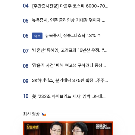
04
[주간증시전망] 다음주 코스피 6000~7000⋯“外人 수급은 정책이 변수”
뉴욕증시, 연준 금리인상 기대감 꺾이자 상승...S&P500 사상 최고치 [종합]
05
뉴욕증시, 상승...나스닥 1.3% ↑
06
속보
'나혼산' 류혜영, 고경표와 16년산 우정…"자취방서 부모님과 마주쳐"
07
'장윤기 사건' 피해 여고생 구하려다 중상…고교생 의상자 지정
08
SK하이닉스, 분기배당 375원 확정…주주환원책 9월로 앞당겨 발표
09
10
美 ‘232조 하이브리드 제재’ 임박…K-태양광, 불확실성 털고 날개 다나
최신 영상