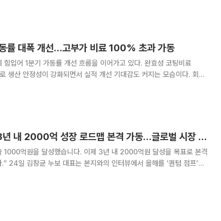
성장 흐름도 이어질 것으로 기대하고 있다. 누보는 2026년
가동률 대폭 개선…고부가 비료 100% 초과 가동
 힘입어 1분기 가동률 개선 흐름을 이어가고 있다. 완효성 코팅비료
으로 생산 안정성이 강화되면서 실적 개선 기대감도 커지는 모습이다. 회사
있다고 설명했다. 누보는 2026년 1분기 생산 가동률이
됐다고 7일 밝혔다. 회사 측에 따르면
김창균 누보 대표 “3년 내 2000억 성장 로드맵 본격 가동…글로벌 시장 판 흔든다”
출 1000억원을 달성했습니다. 이제 3년 내 2000억원 달성을 목표로 본격
텀 점프’의
 의지를 드러냈다. 누보는 2007년 창립 이후 단 한 차례도 역성장 없이
준한 성장을 이어왔으며,