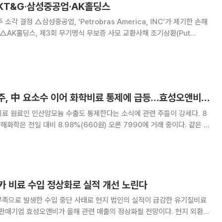
 KT&G·삼성중공업·AK홀딩스
merica, INC’가 제기한 손해
공급
[특징주] 국내 비료주, 中 요소수 이어 화학비료 통제에 급등…효성오앤비 20%↑
료 원료인 인산암모늄 수출도 통제한다는 소식에 관련 주들이 강세다. 8
남해화학은 전일 대비 8.98%(660원) 오른 7990에 거래 중이다. 같은 시
업체인 효성오앤비(20.32%), 친환경 비료와 완효성 비료 생산기업 조비
.18%)도 상승세다. 전날 중국 화학비료업계
카 비료 수입 정상화로 실적 개선 노린다
부족으로 발생한 수입 중단 사태로 현지 법인의 실적이 급감한 유기질비료
 판매기업 효성오앤비가 올해 관련 매출의 정상화될 전망이다. 현지 외환