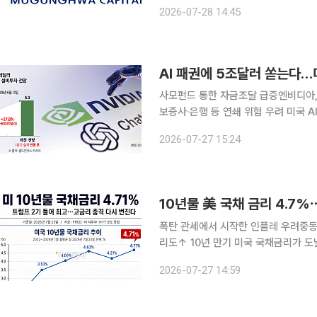
맞아 회생절차를 종결했다. 법원의 개시
2026-07-28 14:45
작업에 
AI 패권에 5조달러 쏟는다…
사모펀드 통한 자금조달 급증엔비디아,
보증사·은행 등 연쇄 위험 우려 미국 A
를 위한 대규모 자금 조달로 이동하고 있다. 27일 로이터통신에 따르면 골드만삭스는
2026-07-27 15:24
에서 하이퍼스케일러(초대형 클라우드
10년물 美 국채 금리 4.7
폭탄 관세에서 시작한 인플레 우려중동
리도↑ 10년 만기 미국 국채금리가 도널드 트럼프 2기 행정부 들어 최고 수준으로 올랐다. 국채 금
리가 오르면서 회사채 금리도 덩달아 상승, 기업
2026-07-27 14:59
24일(현지시간) 이같이 전하고 “트럼