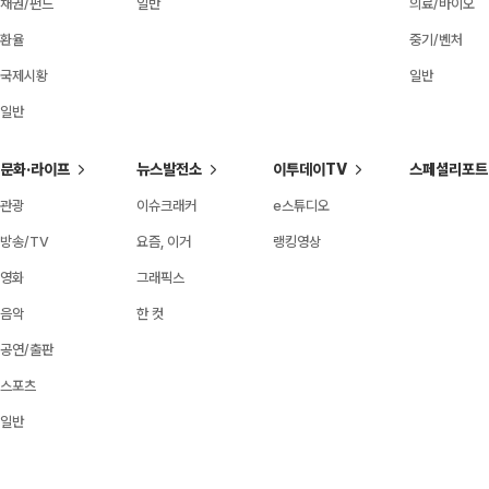
채권/펀드
일반
의료/바이오
환율
중기/벤처
국제시황
일반
일반
문화·라이프
뉴스발전소
이투데이TV
스페셜리포트
관광
이슈크래커
e스튜디오
방송/TV
요즘, 이거
랭킹영상
영화
그래픽스
음악
한 컷
공연/출판
스포츠
일반