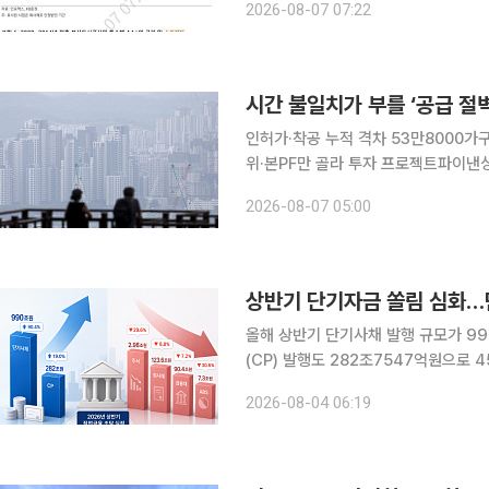
2026-08-07 07:22
레일과 SR의 통합에 대한 언급은 201
시간 불일치가 부를 ‘공급 절벽
인허가·착공 누적 격차 53만8000가
위·본PF만 골라 투자 프로젝트파이낸싱(PF) 건전성 규제가 내년부터 시행되지만 대출을 대신할 자
기자본 시장은 아직 걸음마 단계다. 
2026-08-07 05:00
지분성 자금 유입이 늦어지면 신규 착공
상반기 단기자금 쏠림 심화…단
올해 상반기 단기사채 발행 규모가 9
(CP) 발행도 282조7547억원으로 4
시 호황에 따른 증권사의 단기 자금 
2026-08-04 06:19
이된다. 금융감독원이 4일 발표한 '