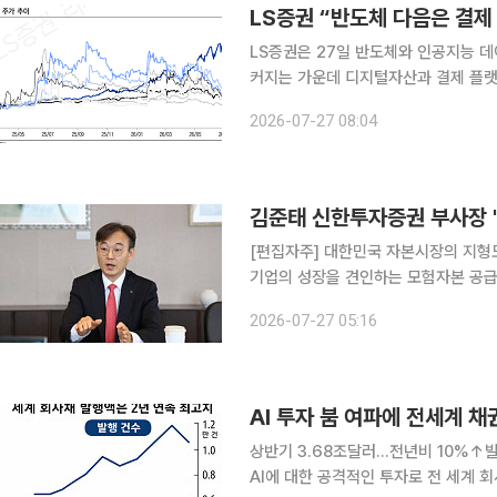
LS증권 “반도체 다음은 결제
LS증권은 27일 반도체와 인공지능 데
커지는 가운데 디지털자산과 결제 플랫
밸류에이션 부담이 낮아진 상황에서 정
2026-07-27 08:04
이다. 이날 LS증권 ‘결제 플랫폼: 정
[편집자주] 대한민국 자본시장의 지형
기업의 성장을 견인하는 모험자본 공급
선에서, 증권사 기업금융(IB)의 역할은
2026-07-27 05:16
잡는 손' 기획을 통해 주요 증권사들의 I
AI 투자 붐 여파에 전세계 채
상반기 3.68조달러…전년비 10%↑
AI에 대한 공격적인 투자로 전 세계 