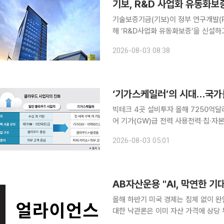
기보, R&D 사업화 유동화보
기술보증기금(기보)이 정부 연구개발(
해 ‘R&D사업화 유동화보증’을 신설하고
번 상품은 중소기업 기술혁신 촉진법 
2026-08-03 08:38
강화하기 위해 마련됐
‘기가스케일러’의 시대…국가를 
빅테크 4곳 설비투자 올해 7250억달
어 기가(GW)급 전력 사용전력·칩·자
인 ‘하이퍼스케일러’들의 AI 데이터센
2026-08-03 05:01
있다. 거대 기술기업들이 GW(기가와
올해 하반기 미국 경제는 침체 없이 완
대한 낙관론은 이미 자산 가격에 상당
부합하는 기업 실적이 핵심 변수가 될