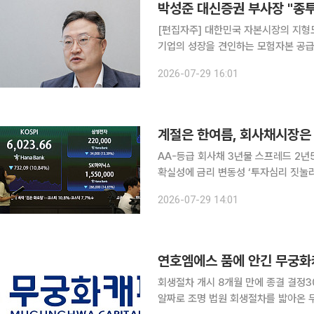
[편집자주] 대한민국 자본시장의 지형
기업의 성장을 견인하는 모험자본 공급
선에서, 증권사 기업금융(IB)의 역할은
2026-07-29 16:01
잡는 손' 기획을 통해 주요 증권사들의 I
계절은 한여름, 회사채시장은
AA-등급 회사채 3년물 스프레드 2년
확실성에 금리 변동성 ‘투자심리 짓눌러’ 채권시장이 이번주 들어 그간 약세를 되돌림하는 분
연출했지만 회사채시장은 꿈쩍도 하지 
2026-07-29 14:01
월 만에 최고 수준까지 벌어졌고, 발
연호엠에스 품에 안긴 무궁
회생절차 개시 8개월 만에 종결 결정3
알짜로 조명 법원 회생절차를 밟아온 무궁화캐피탈이 전자부품 제조기업 연호엠에스를 새 주인으로