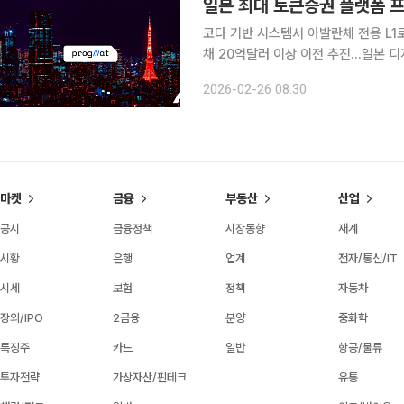
일본 최대 토큰증권 플랫폼 
코다 기반 시스템서 아발란체 전용 L1
채 20억달러 이상 이전 추진…일본 
인프라 확장 신호탄…일본 자본시장 온체인화 가속 일본 최대 토큰증권
2026-02-26 08:30
(Progmat)이 20억달러(약 2조 80
마켓
금융
부동산
산업
공시
금융정책
시장동향
재계
시황
은행
업계
전자/통신/IT
시세
보험
정책
자동차
장외/IPO
2금융
분양
중화학
특징주
카드
일반
항공/물류
투자전략
가상자산/핀테크
유통