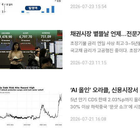
했다. 23일 일본 니혼게이자이신문(닛케이)은 영국 시장조사업체 LSEG 자료를 인용해 올해 상반
2026-07-23 15:54
기 기준 전 세계 회사채 발행액이 약 3
채권시장 볕뜰날 언제…전문가
초장기물 금리 연일 사상 최고·3~5년
국고채 금리가 고공행진 중이다. 초장기
전 기록했던 연중 최고 수준을 위협하
2026-07-23 11:15
가에도 불구하고 연속(백투백) 금리인상
‘AI 올인’ 오라클, 신용시장
5년 만기 CDS 한때 2.03%p까지
30% 이상 하락중국 ‘문샷 쇼크’에 
투자가 실제 수익으로 이어질지에 대한
2026-07-21 16:08
부도 위험을 반영하는 신용부도스와프(C