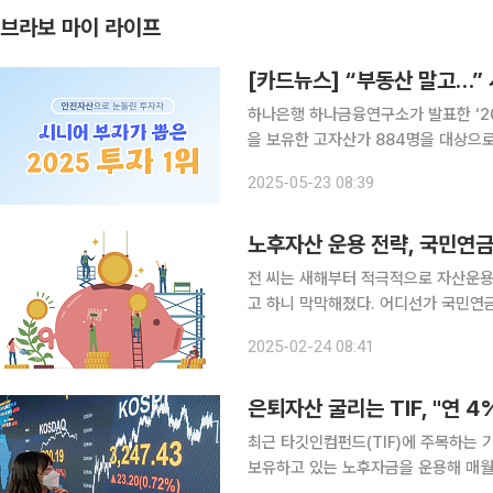
브라보 마이 라이프
[카드뉴스] “부동산 말고…”
하나은행 하나금융연구소가 발표한 ‘20
을 보유한 고자산가 884명을 대상으로
나타났다. 과거 부동산과 주식에 집중
2025-05-23 08:39
향으로 이동하고 있으며, 이에 따라 가
노후자산 운용 전략, 국민연
전 씨는 새해부터 적극적으로 자산운용
고 하니 막막해졌다. 어디선가 국민연
기금의 포트폴리오를 참조해 투자해보려고 상담을 신청해왔다.
2025-02-24 08:41
로벌 금융위기와 2022년 전 세계적 
은퇴자산 굴리는 TIF, "연 
최근 타깃인컴펀드(TIF)에 주목하는 기
보유하고 있는 노후자금을 운용해 매월,