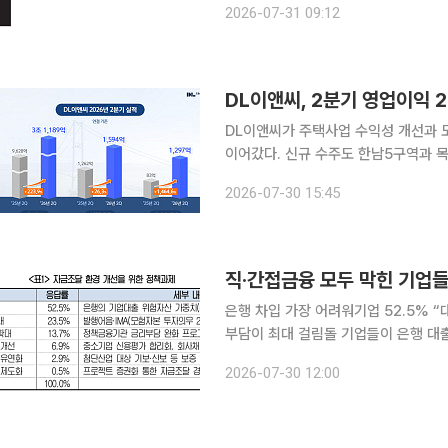
2026-07-31 09:12
이어갈 수 있지만, 실적이 기대치에 
DL이앤씨, 2분기 영업이익 
DL이앤씨가 주택사업 수익성 개선과 
이어갔다. 신규 수주도 한남5구역과 목동6
는 연결 기준 올해 2분기 매출 1조80
2026-07-30 15:45
출은 지난해 같은 기간보다 9.5% 감
직·간접금융 모두 막힌 기업
은행 차입 가장 어려워기업 52.5% “
부담이 최대 걸림돌 기업들이 은행 대출부터 회사채·주식 발행까지 직·간접금융 전반에서 자금 조달
에 어려움을 겪는 것으로 나타났다. 기
2026-07-30 12:00
업대출 위험가중치 완화를 꼽았다. 증