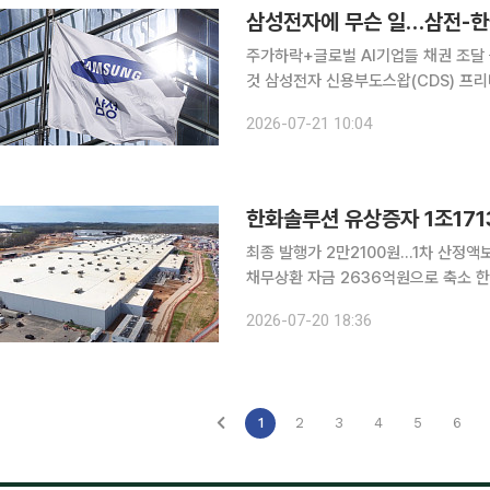
삼성전자에 무슨 일…삼전-한
주가하락+글로벌 AI기업들 채권 조달 
것 삼성전자 신용부도스왑(CDS) 프리미엄이 최근 급등세다. 21일 자본시장에 따르면 17일 기준 삼
성전자 5년물 CDS 프리미엄은 29.7
2026-07-21 10:04
한창이던 4월13일(30.18bp) 이후 3
한화솔루션 유상증자 1조17
최종 발행가 2만2100원…1차 산정액
채무상환 자금 2636억원으로 축소 한화솔루션의 주주배정 후 실권주 일반공모 유상증자 규모가
약 1조2000억원으로 최종 확정됐다.
2026-07-20 18:36
1
2
3
4
5
6