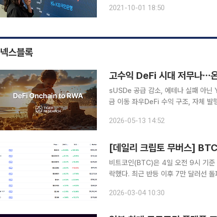
원금은 최대한 지키고, 연 3~4%의 
2021-10-01 18:50
둔 사람들 사이에
넥스블록
고수익 DeFi 시대 저무나
sUSDe 공급 감소, 에테나 실패 아닌
금 이동 좌우DeFi 수익 구조, 자체 발행 이
인 시장이 고수익 경쟁에서 기관 채택
2026-05-13 14:52
sUSDe 공급량 감소는 특정 프로토콜
비트코인(BTC)은 4일 오전 9시 기준
락했다. 최근 반등 이후 7만 달러선 
평균선 부근에서 매물 공방이 이어지고
2026-03-04 10:30
버리지 