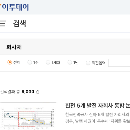
검색
전체
1주
1개월
1년
직접입력
검색결과 총
9,030
건
한국전력공사 산하 5개 발전 자회사의
경우, 발행 채권이 '특수채' 지위를 확
관련 업계에 따르면 국토교통부는 이달