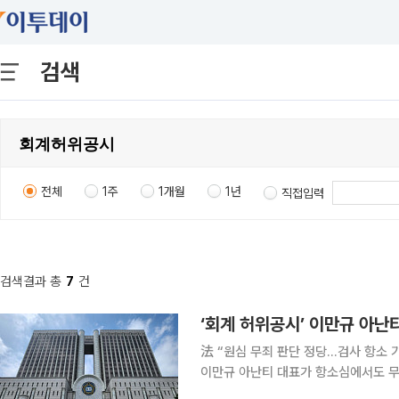
검색
전체
1주
1개월
1년
직접입력
검색결과 총
7
건
‘회계 허위공시’ 이만규 아난
法 “원심 무죄 판단 정당…검사 항소 기각” 회사 회계장부를 허위로 공시한 혐의로 재
이만규 아난티 대표가 항소심에서도 무죄를 선고받았다. 서울중앙지
판사)는 18일 주식회사 등의 외부감사