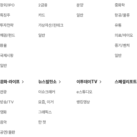
장외/IPO
2금융
분양
중화학
특징주
카드
일반
항공/물류
투자전략
가상자산/핀테크
유통
채권/펀드
일반
의료/바이오
환율
중기/벤처
국제시황
일반
일반
문화·라이프
뉴스발전소
이투데이TV
스페셜리포트
관광
이슈크래커
e스튜디오
방송/TV
요즘, 이거
랭킹영상
영화
그래픽스
음악
한 컷
공연/출판