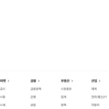
마켓
금융
부동산
산업
공시
금융정책
시장동향
재계
시황
은행
업계
전자/통신/IT
시세
보험
정책
자동차