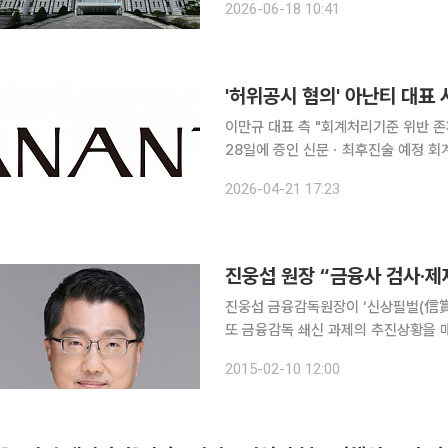
2026-06-18 10:41
티 최고재무책임자(CFO), 주식회사 
'허위공시 혐의' 아난티 대표
이만규 대표 측 "회계처리기준 위반 존
28일에 증인 신문ㆍ최후진술 예정 회계 허위공시 혐의로 1심에서 무죄를 선고받은 이만규 아난티
대표의 항소심 재판이 시작됐다. 이날
2026-04-21 17:23
신청했다. 서울중앙지법 형사항소4
진웅섭 원장 “금융사 검사·제
진웅섭 금융감독원장이 ‘신상필벌(信賞
또 금융감독 쇄신 과제의 추진상황을 매분기별
취임 후 첫 기자간담회에서 금융감독 혁
2015-02-10 12:00
신뢰회복 등으로 구성된 ‘금융감독 쇄신