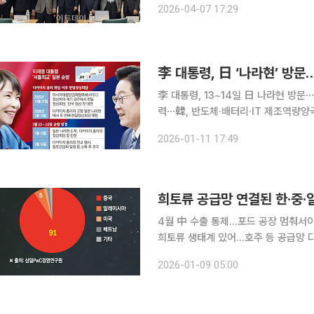
2026-04-07 17:29
활용 필요성이 집중적으로 거론됐다. 
李 대통령, 13~14일 日 나라현 방
력⋯韓, 반도체·배터리·IT 제조역량양
제 이재명 대통령이 13~14일 일본 나라현을 방문하며 한일 셔틀외교의 외연을 경제·기술 협력으로
2026-01-11 17:49
확장한다. 2019년 일본의 수출 규제
4월 中 수출 통제…포드 공장 멈춰서이
희토류 생태계 있어…호주 등 공급망 다변화 필요” 글로벌 자원 패권 경쟁
이 한국을 대상으로 ‘희토류 수출 통제
2026-01-09 05:00
다. 그중에서도 가장 큰 타격이 예상되