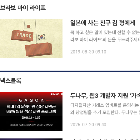
브라보 마이 라이프
일본에 사는 친구 김 형에게
꼭 하고 싶은 말이 있는데 전할 수 없는
라보 마이 라이프’의 문을 두드려주세
편지를 써주셨습니다. 김 형, 입추와 말복이 지났으니 여름이 계절의 방을 빼야 할 시간도 얼마 남지
2019-08-30 09:10
않은 것 같네. 유독 더웠던 작년 여름
넥스블록
두나무, 웹3 개발자 지원 ‘가
디지털자산 거래소 업비트를 운영하는 두
와 창업팀을 추가 모집한다. 두나무는 빌더와 개발자, 창업자를 대상으로 진행하는 개발자 지원 프
로그램 ‘가속(GASOK)’의 참가팀을 이달 말
2026-07-20 09:40
계에서 실제 서비스를 개발하고 메인넷