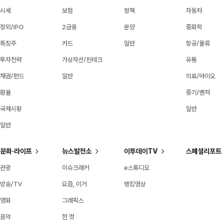
시세
보험
정책
자동차
장외/IPO
2금융
분양
중화학
특징주
카드
일반
항공/물류
투자전략
가상자산/핀테크
유통
채권/펀드
일반
의료/바이오
환율
중기/벤처
국제시황
일반
일반
문화·라이프
뉴스발전소
이투데이TV
스페셜리포트
관광
이슈크래커
e스튜디오
방송/TV
요즘, 이거
랭킹영상
영화
그래픽스
음악
한 컷