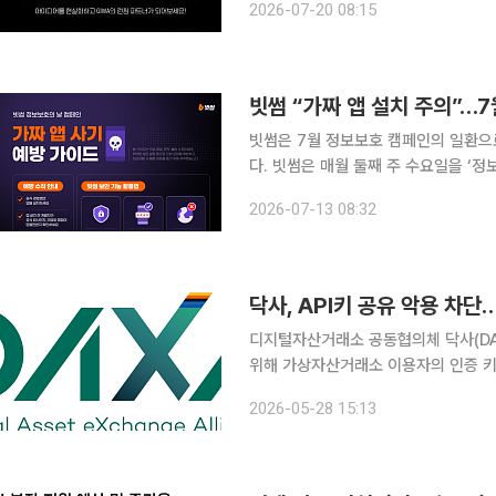
2026-07-20 08:15
다. 참가자 중 우수팀에는 최대 10만
빗썸 “가짜 앱 설치 주의”…
빗썸은 7월 정보보호 캠페인의 일환으로
다. 빗썸은 매월 둘째 주 수요일을 ‘
보안 캠페인을 진행한다. 최근 가짜 앱 사기는 공식 앱 마켓에 등록된 정상 앱의 이름과 디자인을 복
2026-07-13 08:32
제하는 수준을 넘어 점점 교묘해진다.
닥사, API키 공유 악용 차
디지털자산거래소 공동협의체 닥사(DAX
위해 가상자산거래소 이용자의 인증 키(
다고 밝혔다. API Key는 이용자가 직접 제작하거나 외부 프로그램과 연동해 거래소의 시세·잔액 조
2026-05-28 15:13
회, 주문, 입출금 기능 등을 사용할 수