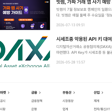
빗썸, 가짜 거래 앱 사기 예방
빗썸이 7월 정보보호 캠페인의 일환으로
다. 빗썸은 매월 둘째 주 수요일을 ‘정보보호의 날’로 지정하고 고객과 임직원을 대상으로 정기적인
보안 캠페인을 진행하고 있다. 최근 가짜 앱 사기는 정상 앱의 이름과 디자인을 복제하는 수준을 넘
2026-07-13 09:51
어, 초기에는 정상적으로 작동하다가 
시세조종 악용된 API 키 대여
디지털자산거래소 공동협의체(DAXA)가
마련했다. API Key가 시세조종 등
화하기 위한 조치다. DAXA는 건전한 시장 질서 확립과 이용자 자산 보호를 위해 가상자산거래소
2026-05-28 15:57
이용자의 API Key 부당대여 행위 
마켓
금융
부동산
산업
공시
금융정책
시장동향
재계
시황
은행
업계
전자/통신/IT