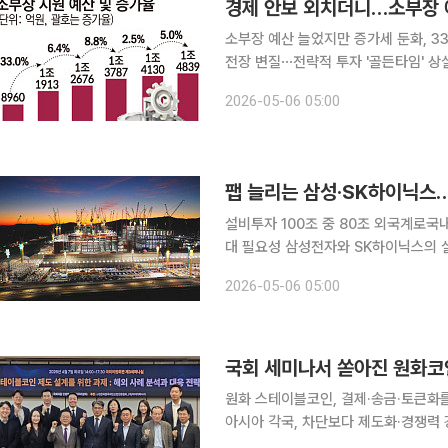
소부장 예산 늘었지만 증가세 둔화, 3
전장 변질⋯전략적 투자 '골든타임' 상실 우려 첨단 제조업의 혈맥인 소재·부품·장비
인공지능(AI)과 반도체 슈퍼사이클이라
2026-05-06 05:00
려지고 있다. 공급망 위기 때 쏟아부었
팹 늘리는 삼성·SK하이닉스
설비투자 100조 중 80조 외국계로국
대 필요성 삼성전자와 SK하이닉스의 설비투자 물결이 국내 소부장 업계로 흐르는 ‘낙수효과’에 관
심이 쏠린다. 수조 원대 투자의 태반이
2026-05-06 05:00
화 의지와 이를 뒷받침할 정부의 파격
국회 세미나서 쏟아진 원화코
원화 스테이블코인, 결제·송금·토큰화
아시아 각국, 차단보다 제도화·경쟁력 
서둘러야” 스테이블코인 입법 이후 과제를 논의하는 국회 세미나에서 원화 스테이블코인의 전략적