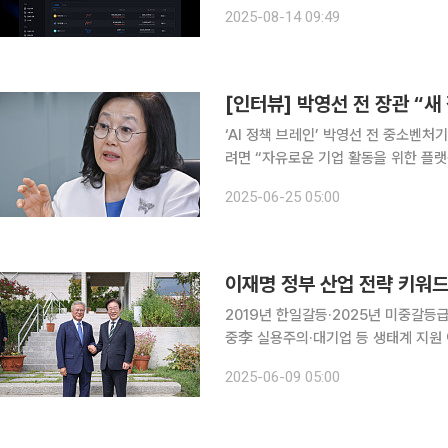
프라를 기반으로 설계한 법인 및 기관 전용 가상자산 수
2025-08-14 09:49
자산 투자가 단계적으로 허용되면서 
[인터뷰] 박영선 전 장관 “새
‘AI 정책 브레인’ 박영선 전 중소벤처
려면 “자유로운 기업 활동을 위한 플랫폼을 만들고, 지원하는 것이 정부의 역할입니다. 진보 정권이
기업을 어렵게 한다는 선입견을 깨고, 실용적인 정책
2025-06-25 05:00
정부의 정책 아젠다이자, 국가 경제 발
2019년 한일갈등·2025년 미중갈등
중李 실용주의·대기업 등 생태계 지원 이재명 정부가 출범했다. 위기의 대한민국이 다시 도약하려면
장밋빛 공약이 어떤 방향으로 실현되느
2025-06-09 05:00
이는 새 정부의 핵심 국정과제를 10개 