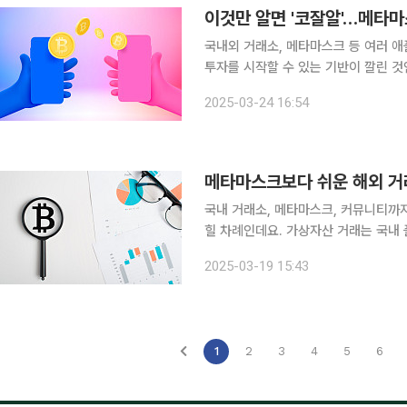
이것만 알면 '코잘알'…메타
국내외 거래소, 메타마스크 등 여러 
투자를 시작할 수 있는 기반이 깔린 것인데요. 사실 가상자산 투자에 있어 가장 높은
도 타이밍도 아닌 '송금'입니다. 가상자산 업계는 탈중앙화된 방식으로 탈 금융권을 표방했는데요.
2025-03-24 16:54
송금 자체에 중앙화된 조직이 개입하지 
국내 거래소, 메타마스크, 커뮤니티까
힐 차례인데요. 가상자산 거래는 국내 플랫폼뿐 아니라 해외에서 만든 플랫폼에서도 가능합니다. 대
표적으로 중국계 거래소인 바이낸스, 
2025-03-19 15:43
미국법에 따라 운영되는 규제화된 거래
1
2
3
4
5
6