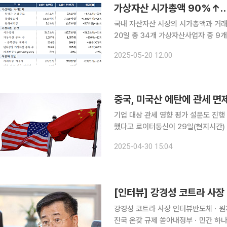
가상자산 시가총액 90%↑…
국내 자산자산 시장의 시가총액과 거래가능 
20일 총 34개 가상자산사업자 중 9
상자산사업자 실태조사 결과를 발표했다. 2023년 하반기부터 시작된 가상자산 가격상승 
2025-05-20 12:00
규모 확대 추세는 지난해 하반기에 강화
중국, 미국산 에탄에 관세 
기업 대상 관세 영향 평가 설문도 진행 중국이 미국에서 수입하는 에탄에 대해 125%의 관세를 면제
했다고 로이터통신이 29일(현지시간) 
품목 목록을 작성해 기업에 통보하고 있는 것으로 전해졌다. 
2025-04-30 15:04
는 에탄의 관세를 면제했으며 면제 대
강경성 코트라 사장 인터뷰반도체ㆍ원
진국 온갖 규제 쏟아내정부ㆍ민간 하나로 움