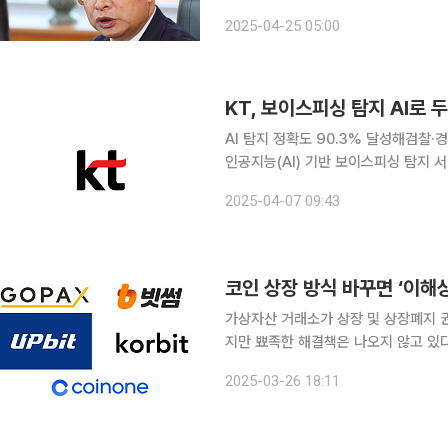
확대에 ‘코피티션’(Coopetition
2025-04-25 05:00
다. 동종 업계간 경쟁과 협력을 동시
KT, 보이스피싱 탐지 AI로 
AI 탐지 정확도 90.3% 달성해검찰·
인공지능(AI) 기반 보이스피싱 탐지 서
차단한 것으로 나타났다. KT는 AI 
2025-04-07 09:43
실제 검찰·경찰 사칭 등 고위험 사례에
코인 상장 방식 바꾸면 ‘이해
가상자산 거래소가 상장 및 상장폐지 
지만 뾰족한 해결책은 나오지 않고 있다
폐 자산을 선택하는 방안 등이 존재하
2025-03-26 18:11
문이다. 26일 가상자산 업계에 