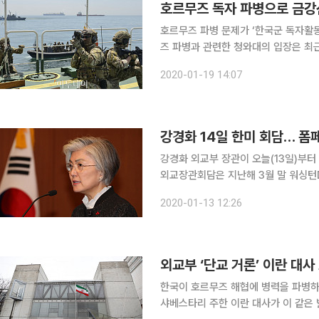
호르무즈 독자 파병으로 금강
호르무즈 파병 문제가 ‘한국군 독자활동
즈 파병과 관련한 청와대의 입장은 최
연합)에 참여하지 않는 대신 아덴만에
2020-01-19 14:07
확장하는 방식으로 기울고 있다. 노영민
강경화 14일 한미 회담… 폼
강경화 외교부 장관이 오늘(13일)부터
외교장관회담은 지난해 3월 말 워싱턴DC에서 열린 
이크 폼페이오 미 국무장관과 한·미 
2020-01-13 12:26
예정이다. 양 장관은 한반도 비핵화,
외교부 ‘단교 거론’ 이란 대사
한국이 호르무즈 해협에 병력을 파병
샤베스타리 주한 이란 대사가 이 같은 발언이 사실이