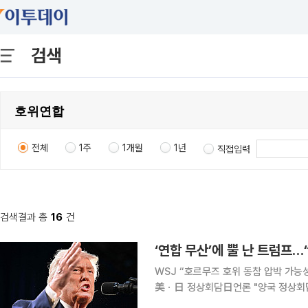
검색
전체
1주
1개월
1년
직접입력
검색결과 총
16
건
WSJ “호르무즈 호위 동참 압박 가능성”호르무즈 
美ㆍ日 정상회담日언론 "양국 정상회담 최악의 타이밍" 도널드 트럼
식 이후 호르무즈 해협 안보와 관련해