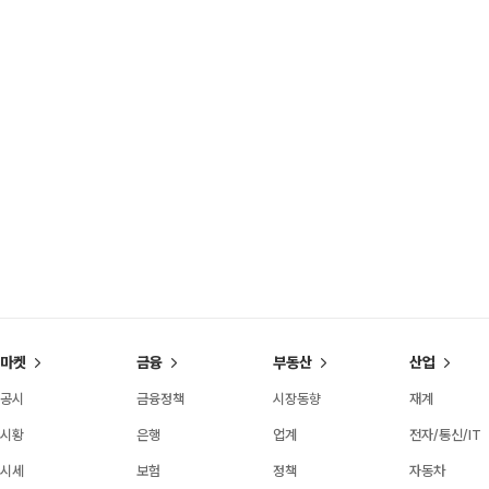
마켓
금융
부동산
산업
공시
금융정책
시장동향
재계
시황
은행
업계
전자/통신/IT
시세
보험
정책
자동차