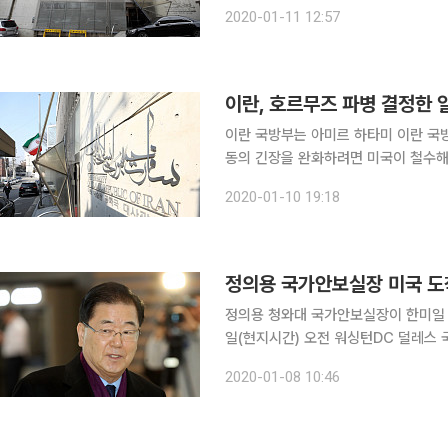
를 초치해 단교 발언에 항의하고 사실관계를 따졌다. 샤베스타리 대사는
2020-01-11 12:57
에서 “(한국이 호르무즈 해협 호위 연
이란, 호르무즈 파병 결정한 
이란 국방부는 아미르 하타미 이란 국
동의 긴장을 완화하려면 미국이 철수해야 한다고 강조
은 전화 통화로 고노 방위상에게 “미
2020-01-10 19:18
며 “긴장을 완화하고 안보를 확립하려
정의용 국가안보실장 미국 도
정의용 청와대 국가안보실장이 한미일 안보 
일(현지시간) 오전 워싱턴DC 덜레스 
오브라이언 백악관 국가안보보좌관, 
2020-01-08 10:46