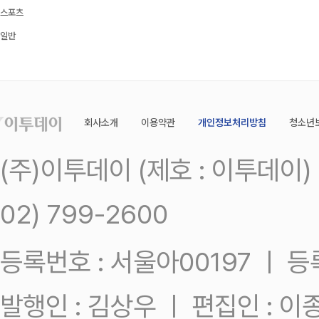
스포츠
일반
회사소개
이용약관
개인정보처리방침
청소년
(주)이투데이 (제호 : 이투데이
02) 799-2600
등록번호 : 서울아00197 ㅣ 등록일
발행인 : 김상우 ㅣ 편집인 : 