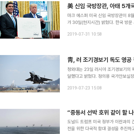
美 신임 국방장관, 아태 5개국
마크 에스퍼 미국 신임 국방장관이 8월
가 30일(현지시간) 밝혔다. 한국 방문 
이니치신문 영문판에 따르면 에스퍼 장
2019-07-31 10:58
해 호주, 뉴질랜드, 일본, 몽골, 한국
청와대는 23일 러시아 조기경보기의 
달했다고 밝혔다. 정의용 국가안보실장은 러시아군용기의 영공침범에 대해 러시아 연방안보회의 서
기 니콜라이 파트루셰프에게 “우리는 
2019-07-23 15:08
경우 훨씬 더 강력한 조치를 취하게 될
“중동서 선박 호위 같이 할 나
도널드 트럼프 미국 정부가 이란과의 
전을 위한 다국적 함대 결성을 추진하고 있다. 일본의 반도체 핵심 소재 3개 품목 