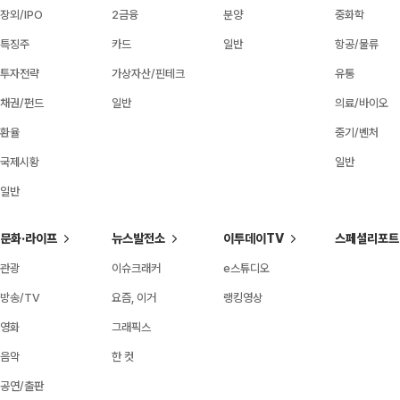
장외/IPO
2금융
분양
중화학
특징주
카드
일반
항공/물류
투자전략
가상자산/핀테크
유통
채권/펀드
일반
의료/바이오
환율
중기/벤처
국제시황
일반
일반
문화·라이프
뉴스발전소
이투데이TV
스페셜리포트
관광
이슈크래커
e스튜디오
방송/TV
요즘, 이거
랭킹영상
영화
그래픽스
음악
한 컷
공연/출판