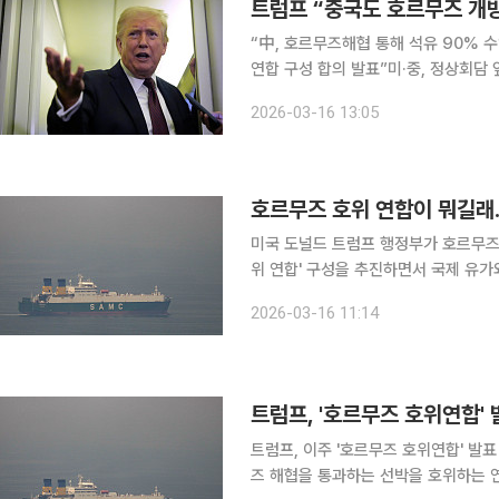
트럼프 “중국도 호르무즈 개방
“中, 호르무즈해협 통해 석유 90% 
연합 구성 합의 발표”미·중, 정상회담 
널드 트럼프 미국 대통령이 호르무즈 
2026-03-16 13:05
요구하며 압박 수위를 높였다. 중국이 
호르무즈 호위 연합이 뭐길래
미국 도널드 트럼프 행정부가 호르무즈
위 연합' 구성을 추진하면서 국제 유가
세계 원유 수송의 핵심 통로인 호르무
2026-03-16 11:14
인 
트럼프, 이주 '호르무즈 호위연합' 발표 도널드 트럼프 미국 행정부가 이번 주 중 여러 국가가 호르
즈 해협을 통과하는 선박을 호위하는 