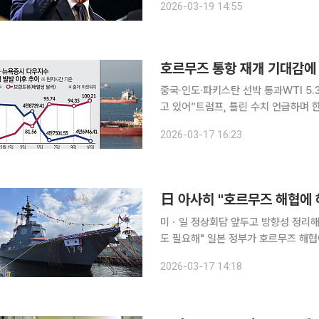
2026-03-19 14:55
'호르무즈 호위 연합' 결성 무산 이후
중국·인도·파키스탄 선박 통과WTI 5
고 있어”트럼프, 틀린 수치 언급하며 한국 참여 요구 이란이 사실상 봉
선박에 대해 제한적으로 다시 열리면서
2026-03-17 16:23
했고 뉴욕증시는 반등했다. 도널드 트
日 아사히 "호르무즈 해협에 
미ㆍ일 정상회담 앞두고 방향성 정리해
도 필요해" 일본 정부가 호르무즈 해협에 해상자위대 파견을 검토 중인 것으로 전해졌다. 17일 일본
아사히신문은 "정부가 도널드 트럼프 
2026-03-17 14:18