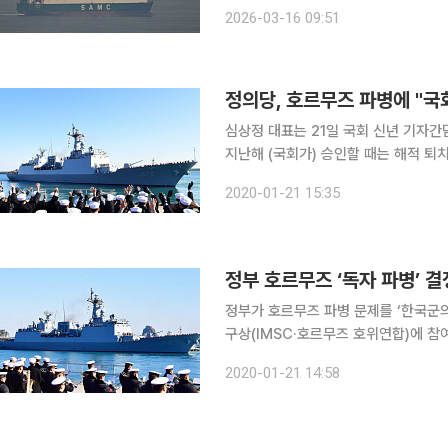
트리트저널(WSJ)이 15일(현지시간
2026-03-16 09:51
스(SNS)인 트루스소셜을 통해 "많은
정의당, 호르무즈 파병에 "국
심상정 대표는 21일 국회 신년 기자
지난해 (국회가) 승인할 때는 해적 퇴치의 목적이었
은 이란과 적대하는 그 어떤 파병도 
2020-01-21 15:35
하는 것은 이란과 적대하는 것이라 동
정부 호르무즈 ‘독자 파병’
정부가 호르무즈 파병 문제를 ‘한국군
구상(IMSC·호르무즈 호위연합)에 참
범위를 호르무즈 해협으로 확장하는 방
2020-01-21 14:58
극대화할 수 있는 ‘절충안’을 마련한 