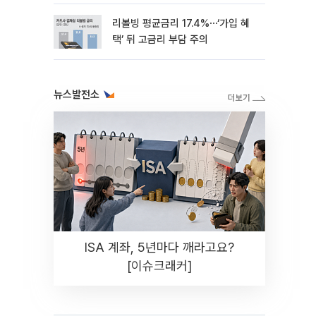
리볼빙 평균금리 17.4%⋯‘가입 혜
택’ 뒤 고금리 부담 주의
뉴스발전소
ISA 계좌, 5년마다 깨라고요?
[이슈크래커]