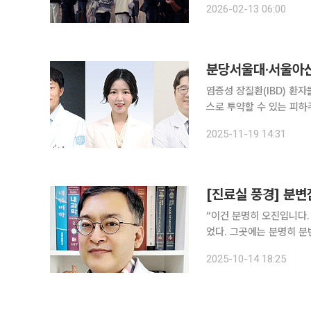
2026-02-13 06:00
객은 총 122만명에 이를
분당서울대·서울아산
염증성 장질환(IBD) 환
스로 투약할 수 있는 피하주
분당서울대병원 소화기내과 
2025-11-19 14:31
서울대병원·서울아산병원에
[진료실 풍경] 분
“이건 분명히 오진입니다. 오진!” 60대 초반의 남자는 화난 목소리로 따지며
었다. 그곳에는 분명히 분변잠혈검
근처 건강검진센터에서 대
2025-10-14 18:25
겠지’라고 안심하며 지냈단