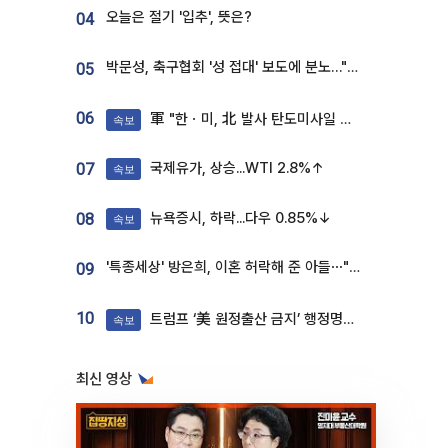
오늘은 절기 '입추', 뜻은?
04
박문성, 축구협회 '성 접대' 보도에 분노…"다 말아먹으려고 작정했나"
05
06
軍 "한ㆍ미, 北 발사 탄도미사일 제원 정밀분석 중"
속보
국제유가, 상승...WTI 2.8%↑
07
속보
뉴욕증시, 하락...다우 0.85%↓
08
속보
'특종세상' 방은희, 이혼 허락해 준 아들⋯"너무 잘 커줬다" 오열
09
10
트럼프 ‘美 원정출산 금지’ 행정명령 서명
속보
최신 영상