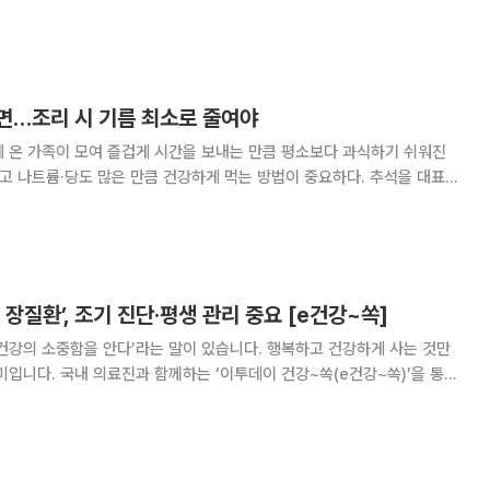
차 높아지고 있다. 현재까지 완치방법은 없지만, 증상이
 얼마든지 평범한 일상
면…조리 시 기름 최소로 줄여야
 온 가족이 모여 즐겁게 시간을 보내는 만큼 평소보다 과식하기 쉬워진
 나트륨·당도 많은 만큼 건강하게 먹는 방법이 중요하다. 추석을 대표하
용해 부치거나 볶거나 튀기는 방식이 많다. 15일 식품의약품안전처
 따르면 송편은 한 개에 50~60kc
 장질환’, 조기 진단·평생 관리 중요 [e건강~쏙]
건강의 소중함을 안다’라는 말이 있습니다. 행복하고 건강하게 사는 것만
미입니다. 국내 의료진과 함께하는 ‘이투데이 건강~쏙(e건강~쏙)’을 통해
찬 건강정보를 소개합니다. 염증성 장질환은 한 번 발병하면
는 난치병으로 알려졌다. 환자들은 끊어질