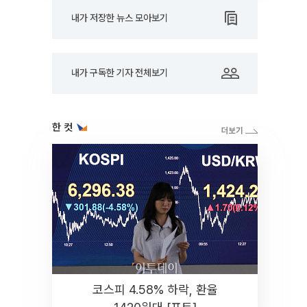
내가 저장한 뉴스 모아보기
내가 구독한 기자 전체보기
한 컷
코스피 4.58% 하락, 환율