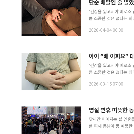
단순 배탈인 줄 알았
‘건강을 잃고서야 비로소 
큼 소중한 것은 없다는 의
일상생활에서 알아두면 도움이 되는 알
2026-04-04 06:30
탈이겠거니 하고 넘기기 쉽
아이 “배 아파요”
‘건강을 잃고서야 비로소 
큼 소중한 것은 없다는 의
일상생활에서 알아두면 도움이 되는 알
2026-03-15 07:00
단순한 배탈인지 다른 질
명절 연휴 따뜻한 
닷새간 이어지는 설 연휴를
를 피해 동남아 등 따뜻한
요성도 커지고 있다. 13일 인천국제공항공사에 따르면 이날부터 18일까지 인천공항을 이용하는 여