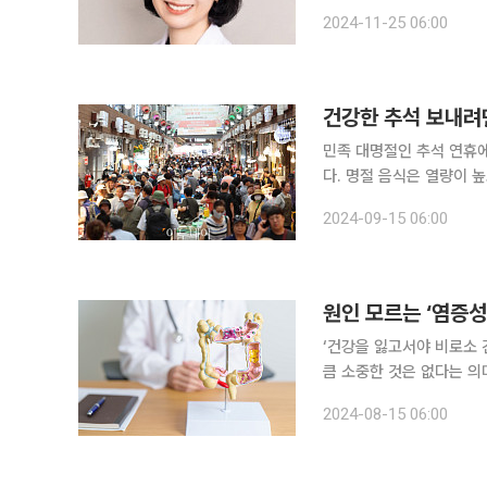
질환으로 최근 젊은 사람들의 유병률이 점
2024-11-25 06:00
없는 시점을 잘 유지하면
건강한 추석 보내려
민족 대명절인 추석 연휴에
다. 명절 음식은 열량이 높고
는 명절 음식은 대부분 기름을 활
2024-09-15 06:00
식품영양성분 데이터베이스에
원인 모르는 ‘염증성
‘건강을 잃고서야 비로소 
큼 소중한 것은 없다는 의
일상생활에서 알아두면 도움이 되는 알
2024-08-15 06:00
평생 증상을 관리해야 하