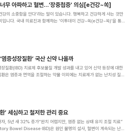
 너무 아파하고 혈변…‘장중첩증’ 의심[e건강~쏙]
건강의 소중함을 안다’라는 말이 있습니다. 행복하고 건강하게 사는 것만
미입니다. 국내 의료진과 함께하는 ‘이투데이 건강~쏙(e건강~쏙)’을 통해
찬 건강정보를 소개합니다. 평소와 달리 아이가 갑자기 울면
서 다리를 배 쪽으로 끌어올리거나 혈변을 본다면 단순 복통이 아닌
‘염증성장질환’ 국산 신약 나올까
장질환(IBD) 치료제 후보물질 개발 성과를 내고 있어 신약 등장에 대한
질환은 염증과 면역을 조절하는 약물 이외에는 치료제가 없는 난치성 질환
계에 따르면 최근 국내 바이오기업들이 염
의 임상시험을 속속 승인받았다. 기업들은
질환’ 세심하고 철저한 관리 중요
, 5년 새 32% 증가“완치 어렵지만, 염증 없는 상태 유지 조절 치료”
tory Bowel Disease·IBD)은 원인 불명의 설사, 혈변이 계속되는 난치