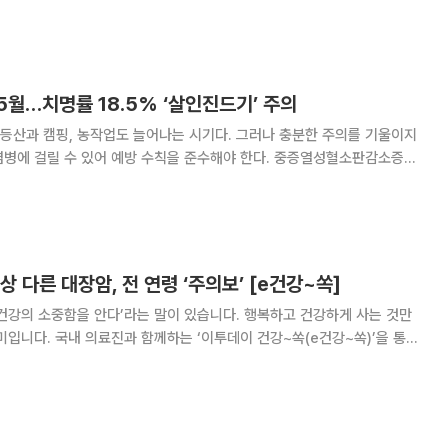
 중요합니다. 이투데이는 국내 의료진의 도움말을 통해 올바른 폭염속 건강
관리 방법을 소개합니다. 식중독 발생은 기온과 밀접한 관련이 있다.
월…치명률 18.5% ‘살인진드기’ 주의
등산과 캠핑, 농작업도 늘어나는 시기다. 그러나 충분한 주의를 기울이지
릴 수 있어 예방 수칙을 준수해야 한다. 중증열성혈소판감소증후
1월 SFTS 바이러스를 보유한 참진드기에 물려 감염된다. 주로 수풀이 우거
나 동물과 같은 부착 대상이 수풀 속을
상 다른 대장암, 전 연령 ‘주의보’ [e건강~쏙]
건강의 소중함을 안다’라는 말이 있습니다. 행복하고 건강하게 사는 것만
미입니다. 국내 의료진과 함께하는 ‘이투데이 건강~쏙(e건강~쏙)’을 통해
찬 건강정보를 소개합니다. 주로 50대 이상에서 나타나던 대
 최근 20~40대 젊은 층에서도 발병