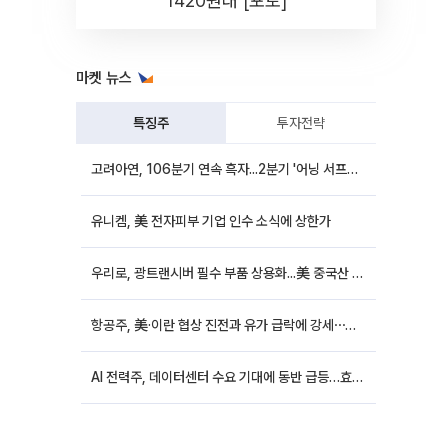
1420원대 [포토]
마켓 뉴스
특징주
투자전략
고려아연, 106분기 연속 흑자...2분기 '어닝 서프라이즈'에 장 초반 12%대 강세
유니켐, 美 전자피부 기업 인수 소식에 상한가
우리로, 광트랜시버 필수 부품 상용화...美 중국산 퇴출 추진에 상승세
항공주, 美·이란 협상 진전과 유가 급락에 강세⋯한진칼 8%↑
AI 전력주, 데이터센터 수요 기대에 동반 급등…효성중공업 10%↑