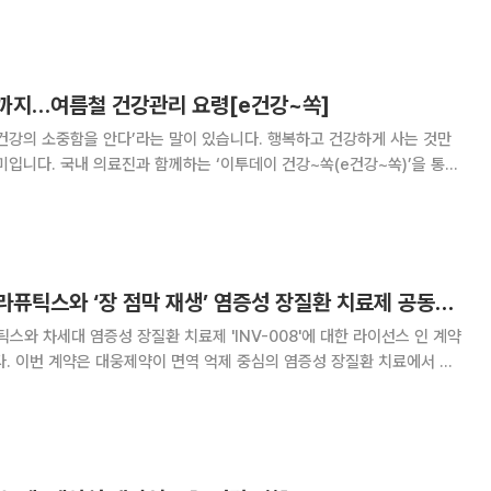
로 탈수가 발생할 수 있으며 고열이나 혈
까지…여름철 건강관리 요령[e건강~쏙]
건강의 소중함을 안다’라는 말이 있습니다. 행복하고 건강하게 사는 것만
미입니다. 국내 의료진과 함께하는 ‘이투데이 건강~쏙(e건강~쏙)’을 통해
찬 건강정보를 소개합니다. 본격적인 여름을 앞두고 계절성
 한다. 기상청의 2026년 6~8월 3개월
대웅제약, 이노보테라퓨틱스와 ‘장 점막 재생’ 염증성 장질환 치료제 공동개발
와 차세대 염증성 장질환 치료제 'INV-008'에 대한 라이선스 인 계약
료에서 손
생하는 차세대 치료 영역으로 신약 파이프라인을 확장했다는 점에서 의미가
기 단계부터 개발 방향을 주도하고 적응