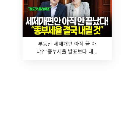
부동산 세제개편 아직 끝 아
냐? "종부세율 발표보다 내릴
것" 장기거주·양도세 전망 I 집
땅지성 I 김인만, 진미윤