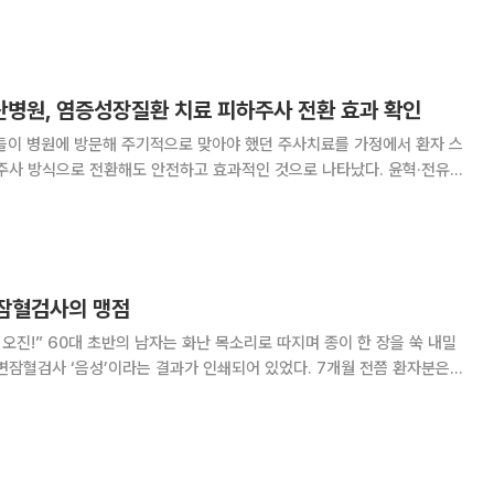
 것으로 예상된다. 총여객과 출발 여객이 가
병원, 염증성장질환 치료 피하주사 전환 효과 확인
자들이 병원에 방문해 주기적으로 맞아야 했던 주사치료를 가정에서 환자 스
사 방식으로 전환해도 안전하고 효과적인 것으로 나타났다. 윤혁·전유경
교수, 황성욱 서울아산병원 교수 공동 연구팀은 2023~2024년 분당
서 염증성 장질환으로 치료받은 101명 환
변잠혈검사의 맹점
 종이 한 장을 쑥 내밀
사 ‘음성’이라는 결과가 인쇄되어 있었다. 7개월 전쯤 환자분은
변검사를 받았는데 결과도 정상이고 특별한 증상도 없기에 ‘별문제가 없
다. 하지만 몇 주 전부터 배가 아프기