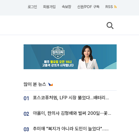
로그인
회원가입
속보창
신문/PDF 구독
RSS
많이 본 뉴스
포스코퓨처엠, LFP 시장 뚫었다…배터리사와 대규모 장기 공급 합의
01
아옳이, 한의사 김형배와 벌써 200일⋯꽃다발 들고 "프러포즈 아냐"
02
추미애 "복지가 아니라 도민이 늘었다"…재정난 책임론 정면돌파
03