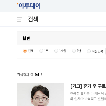
검색
전체
1주
1개월
1년
직접입력
검색결과 총
94
건
[기고] 휴가 후 구
여름철 휴가를 다녀온 뒤 
와 설사가 반복되고 발열까지 동반
류, 해산물, 위생 상태가