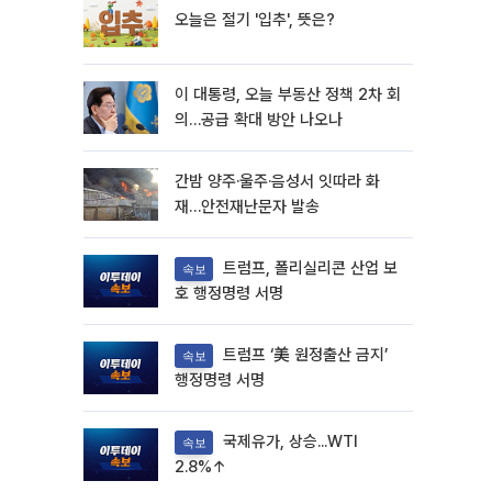
오늘은 절기 '입추', 뜻은?
이 대통령, 오늘 부동산 정책 2차 회
의…공급 확대 방안 나오나
간밤 양주·울주·음성서 잇따라 화
재…안전재난문자 발송
트럼프, 폴리실리콘 산업 보
속보
호 행정명령 서명
트럼프 ‘美 원정출산 금지’
속보
행정명령 서명
국제유가, 상승...WTI
속보
2.8%↑