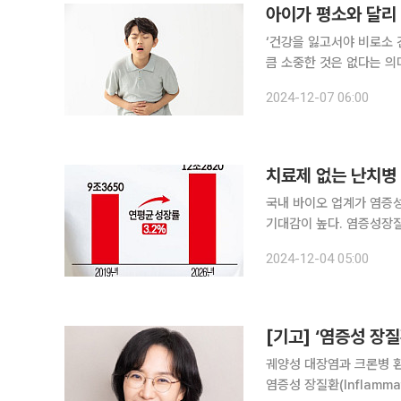
아이가 평소와 달리
‘건강을 잃고서야 비로소 
큼 소중한 것은 없다는 의
일상생활에서 알아두면 도움이 되는 알
2024-12-07 06:00
치료제 없는 난치병 
국내 바이오 업계가 염증성
기대감이 높다. 염증성장
으로, 환자들의 미충족 수요가 큰 시장이다. 3일 바이오업
2024-12-04 05:00
증성장질환 신약 후보물질
[기고] ‘염증성 장
궤양성 대장염과 크론병 환자
염증성 장질환(Inflamma