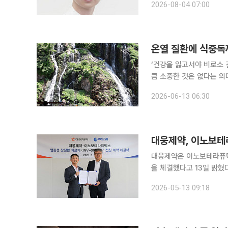
2026-08-04 07:00
만, 반복되는 구토와 설사
온열 질환에 식중독
‘건강을 잃고서야 비로소 
큼 소중한 것은 없다는 의
일상생활에서 알아두면 도움이 되는 알
2026-06-13 06:30
건강 위험 요소에 대비해야
대웅제약은 이노보테라퓨틱스
을 체결했다고 13일 밝혔다. 이번 계약은 대웅제약이 면역 억제 중심의 염증성 장질환 치
상된 장 점막을 직접 재
2026-05-13 09:18
있다. 대웅제약은 임상 초