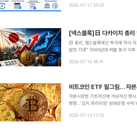
정부가 하반기 디지털자산기본법 입법과
2026-07-17 09:55
에 나선다. 스테이블코인과 국경 간 거
日 총리, 웹3∙블록체인 투자에 적극 
발전 기대” 1990년대 버블 붕괴 이후 30여 년간 보수적인 태도를 유지해온 일본 금융 시장이 가상
자산 시장으로 이동하는 모습이다. 최
2026-07-16 08:41
내비치면서 일본 가상자산 산업의 성장
비트코인 ETF 밑그림… 자본
자본시장법 기초자산에 가상자산 명시
병행…‘김치 프리미엄’ 완화은행 수탁·VA
상자산 현물 상장지수펀드(ETF) 도
2026-07-15 13:53
기초자산으로 인정하고 해외 현물 조달