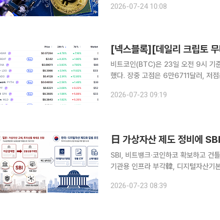
2026-07-24 10:08
중동 긴장 고조와 국제유가 급등, 금리
비트코인(BTC)은 23일 오전 9시 기
했다. 장중 고점은 6만6711달러, 저
고르기에 들어간 가운데 시가총액 상위
2026-07-23 09:19
日 가상자산 제도 정비에 SBI
SBI, 비트뱅크·코인하코 확보하고 건
기관용 인프라 부각韓, 디지털자산기본법·현물 E
홀딩스가 가상자산의 투자상품 규제체계 
2026-07-23 08:39
탈중앙화금융) 리스크관리까지 사업 영