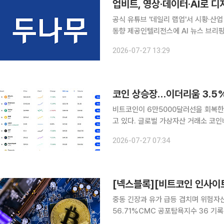
업비트, 영상·데이터·AI로 
공식 유튜브 '데일리 랩업'서 시황·산업
동향 제공인텔리전스에 AI 뉴스 브리핑·실시간 알
(STO) 등 디지털 자산의 제도권 편
2026-07-27 13:29
졌다. 가격과 거래량뿐 아니라 거시경제
코인 상승장…이더리움 3.5
비트코인이 6만5000달러선을 회복한
고 있다. 글로벌 가상자산 거래소 코인베이스에 따르면 한국시간 27일 오전 7시 20분 비트코인은
24시간 전보다 1.30% 오른 6만512
2026-07-27 07:34
간 
중동 긴장과 유가 급등 겹치며 위험자산
56.71%CMC 공포탐욕지수 36 기록…6만4000달
러선 아래로 밀리면서 시장의 중심 변