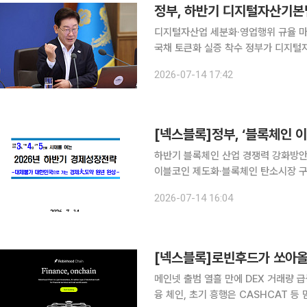
디지털자산업 세분화·영업행위 규율 마
국채 토큰화 실증 착수 정부가 디지털자산기본법 입법과 현물 상장지수펀드(ETF) 도입 지원을 통해
디지털자산 제도화에 속도를 낸다. 블
2026-07-14 17:42
국채 토큰화 실증도 추진해 디지털자산
[넥스블록]정부, ‘블록체인
하반기 블록체인 산업 경쟁력 강화방안 
이블코인 제도화·블록체인 탄소시장 
입법 추진…비트코인 현물 ETF 도입 위한 자본시장법 개
2026-07-14 16:04
을 포함한 디지털자산 규율체계 마련과
[넥스블록]로빈후드가 쏘아올
메인넷 출범 열흘 만에 DEX 거래량
융 체인, 초기 흥행은 CASHCAT 