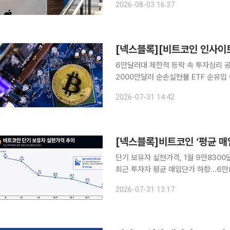
2026-08-03 16:37
증가했다며 낙관적인 태도다. 투자업계
6만달러대 제한적 등락 속 투자심리 
2000만달러 순손실현물 ETF 순유입 이어졌지
렷한 방향성을 찾지 못한 채 관망 흐름
2026-07-31 14:42
둔화했고, 이 여파는 주요 가상자산 기
단기 보유자 실현가격, 1월 9만8300
최근 투자자 평균 매입단가 하향…6만8
요 부진…6만2000~6만8000달러 박스권 전망 비트코인 단기 투자자들의
2026-07-31 13:17
들어 약 3만 달러 낮아졌다. 가격 조정