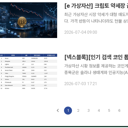
[e 가상자산] 크립토 약세장 
최근 가상자산 시장 약세가 대형 매도
다. 가격 반등이 나타나더라도 현물 상
제 매수로 이어지는지 확인해야 새로운 강세장 
2026-07-04 09:00
데미 리서치에 따르면 최근 가상자산 
가상자산 시황 정보를 제공하는 코인게코(
종목군은 솔라나 생태계와 인공지능(AI
산되는 흐름을 보였다. 이날 검색 상위권에서는 솔라나가 3.73% 오르며 다시 존재감을 키웠다. 시
2026-07-03 17:21
가총액 469억 달러, 24시간 거래량 
1
2
3
4
5
6