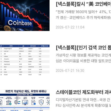
[넥스블록]칼시 “美 코인베이
“전체 거래량 1600억 달러↑ 41%, 
가 경신∙∙∙코인베이스 주가 하락세파생
서 발표 예정 올해 글로벌 증시는 인공지능(AI) 및 반도체 중심으로 흐르며 강세를 보인다. 반면 가
2026-07-22 11:04
상자산 시장은 투심 약화로 얼어붙은 
가상자산 시황 정보를 제공하는 코인게코(
심은 이더리움을 비롯한 대형 알트코인
인으로 동시에 분산되는 양상을 보였다. 검색 상위권에서는 이더리움과 Hyperliquid, Ond
2026-07-21 16:30
비교적 시가총액이 큰 종목들이 함께 
스테이블코인 제도화부터 과
디지털자산기본법 연내 마련…국경 간 
FIU 심사인력·AI 분석체계 확충10