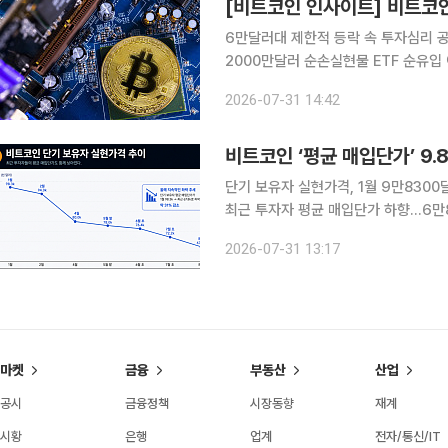
6만달러대 제한적 등락 속 투자심리 
2000만달러 순손실현물 ETF 순유입 이어졌지
렷한 방향성을 찾지 못한 채 관망 흐름
2026-07-31 14:42
둔화했고, 이 여파는 주요 가상자산 기
비트코인 ‘평균 매입단가’ 9
단기 보유자 실현가격, 1월 9만8300
최근 투자자 평균 매입단가 하향…6만8
요 부진…6만2000~6만8000달러 박스권 전망 비트코인 단기 투자자들의
2026-07-31 13:17
들어 약 3만 달러 낮아졌다. 가격 조정
마켓
금융
부동산
산업
공시
금융정책
시장동향
재계
시황
은행
업계
전자/통신/IT