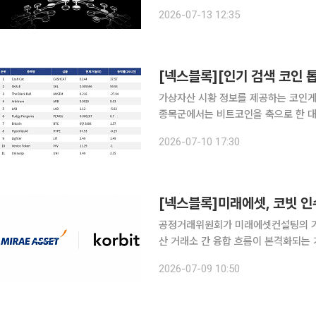
계가 지속성 가를 변수 비트코인이 장기간 박스권과 약세 흐름을 이어가며 개인투자자의 관심이 예
2026-07-13 12:35
전 같지 않은 가운데, 로빈후드(Robin
가상자산 시황 정보를 제공하는 코인게코(
종목군에서는 비트코인을 축으로 한 대
분산되는 흐름이 두드러졌다. 가장 눈에 띄는 종목은 비트코인이다. 비트코인은 6만3808달러에 거
2026-07-10 17:30
래되며 24시간 기준 1.57% 올랐고,
공정거래위원회가 미래에셋컨설팅의 가
산 거래소 간 융합 흐름이 본격화되는
첫 사례가 나오게 됐다. 9일 업계에 따르면 공정위는 미래에셋컨설팅이 코빗 지분 92.06%를 약
2026-07-09 10:50
1334억 원에 취득하는 기업결합을 