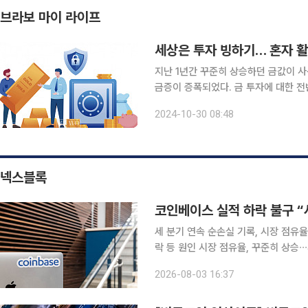
브라보 마이 라이프
세상은 투자 빙하기… 혼자 활
지난 1년간 꾸준히 상승하던 금값이 사
금증이 증폭되었다. 금 투자에 대한 전반적인
방식 올해 초부터 꾸준히 상승하던 국제
2024-10-30 08:48
값 상승의 주요 원인으로는 미국 연방
넥스블록
코인베이스 실적 하락 불구 “
세 분기 연속 순손실 기록, 시장 점유율
락 등 원인 시장 점유율, 꾸준히 상승∙
라 확대 전략 긍정적 작용” 코인베이스가 세 분기 연속 순손실을 기록했지만, 시장 점유율은 꾸준히
2026-08-03 16:37
증가했다며 낙관적인 태도다. 투자업계