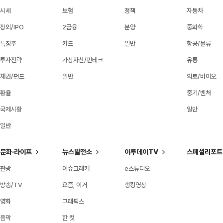
시세
보험
정책
자동차
장외/IPO
2금융
분양
중화학
특징주
카드
일반
항공/물류
투자전략
가상자산/핀테크
유통
채권/펀드
일반
의료/바이오
환율
중기/벤처
국제시황
일반
일반
문화·라이프
뉴스발전소
이투데이TV
스페셜리포트
관광
이슈크래커
e스튜디오
방송/TV
요즘, 이거
랭킹영상
영화
그래픽스
음악
한 컷