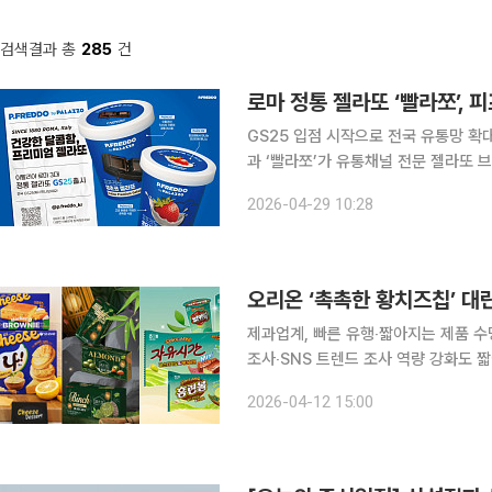
검색결과 총
285
건
로마 정통 젤라또 ‘빨라쪼’, 
GS25 입점 시작으로 전국 유통망 확대
과 ‘빨라쪼’가 유통채널 전문 젤라또 브
출을 본격화한다. 29일 해태제과에 따르면 피프레도는 146년 역사를 지닌 로마 젤라또 명가 '파시'
2026-04-29 10:28
가문의 전통 기술력을 바탕으로 만든 
제과업계, 빠른 유행‧짧아지는 제품 
조사‧SNS 트렌드 조사 역량 강화도 짧아지는 디저트 유행 주기에 제과업계의 고민이 깊어지고 있
다. 맛의 변주를 준 제품이나 컬래버
2026-04-12 15:00
제과업체로선 실시간 대응이 쉽지만은 