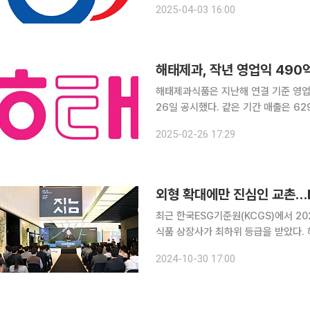
2025-04-03 16:00
해태제과, 작년 영업익 490
해태제과식품은 지난해 연결 기준 영업이
26일 공시했다. 같은 기간 매출은 6291억9633만 원으로 0.7% 늘어났다. 당기순이익은 313억
7961만 원으로 44.6% 증가했다. 해태제과식품은 보통주 1주당 250원의 현금 결산배당을 결정
2025-02-26 17:29
했다. 시가배당율은 4%이고 배당금총
외형 확대에만 진심인 교촌…E
최근 한국ESG기준원(KCGS)에서 20
식품 상장사가 최하위 등급을 받았다.
수를 받았는데, 올해 개선된 모습을 보이지 못해 
2024-10-30 17:00
에 따르면 2024년 ESG 평가 종합