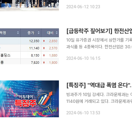
이고 있다. 주로 여름이 성수기인 기업
2024-06-12 10:23
빙그레는 24.42% 올랐으며, 창문형
[급등락주 짚어보기] 한전산업
10일 유가증권 시장에서 상한가를 기
과식품 등 4종목이다. 한전산업은 30.00% 오른 1만2350원을 기록했다. 이날 김동철 한전 사장은
인도네시아 자카르타 인도네시아전력공사
2024-06-10 16:15
섬들을 연결하는 초고압직류송전(HVDC
[특징주] "역대급 폭염 온다
빙과주가 10일 강세다. 크라운제과는 이날 오후 1시43분 기준 전 거래일 대비 29.99% 오른 1만
1140원에 거래되고 있다. 크라운제과
올랐다. 해태제과식품도 29.90% 오른 7820원으로 상한가를 기록했다. 이밖에 빙그레도
2024-06-10 13:53
27.64% 오른 11만5000원, 롯데웰푸