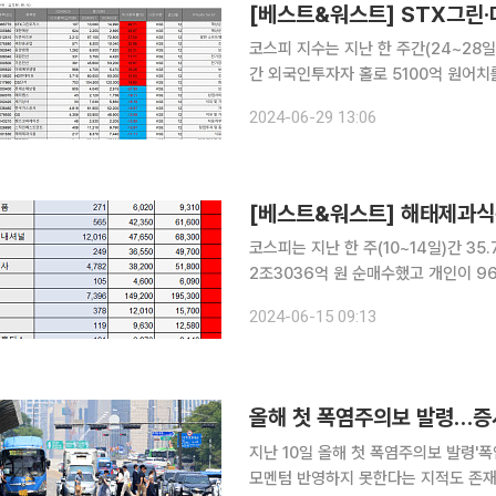
코스피 지수는 지난 한 주간(24~28일) 
간 외국인투자자 홀로 5100억 원어치를
어치를 순매도했다. 양대 글로벌 운하 차단에 해운주 강세 29일 금융정보업체 에프앤가이드에 따르
2024-06-29 13:06
면 한 주간 코스피 시장에서 가장 많이
[베스트&워스트] 해태제과식품
코스피는 지난 한 주(10~14일)간 35.
2조3036억 원 순매수했고 개인이 9636억 
이드에 따르면 한 주간 유가증권 시장에
2024-06-15 09:13
승한 9310원을 기록했다. 예년보다
올해 첫 폭염주의보 발령…증
지난 10일 올해 첫 폭염주의보 발령'
모멘텀 반영하지 못한다는 지적도 존재 지난 10일, 올해 첫 폭염주의보가 내려지면서 관련주가 