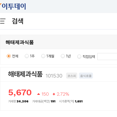
검색
전체
1주
1개월
1년
직접입력
해태제과식품
101530
코스피
음식료품
5,670
150
2.72%
거래량
34,206
거래대금(백만)
191
시가총액(억)
1,651