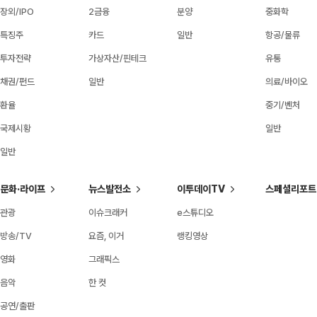
장외/IPO
2금융
분양
중화학
특징주
카드
일반
항공/물류
투자전략
가상자산/핀테크
유통
채권/펀드
일반
의료/바이오
환율
중기/벤처
국제시황
일반
일반
문화·라이프
뉴스발전소
이투데이TV
스페셜리포트
관광
이슈크래커
e스튜디오
방송/TV
요즘, 이거
랭킹영상
영화
그래픽스
음악
한 컷
공연/출판