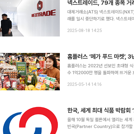
넥스트레이드, 79개 종목 거
대체거래소(ATS) 넥스트레이드(NXT
래를 일시 중단하기로 했다. 넥스트레이드는 18일 “자본시장법 시행령 제7조의3 제2항 다자간매매
체결회사의 거래량 기준을 넘지 않도록
2025-08-18 14:25
홈플러스 ‘메가 푸드 마켓’, 
홈플러스는 2022년 선보인 초대형 식
수 1억2000만 명을 돌파하며 뜨거운 
84%, 식품 매출은 최대 31% 늘었으며, 신규 
2025-05-14 14:16
마켓 3주년을 기념해 신선 먹거리부터 
한국, 세계 최대 식품 박람회 
올해 10월 독일 쾰른에서 열리는 세계 
빈국(Partner Country)으로 참가할 예정이다. 3일 한국식품산업협회에 
계 100여 개국 8000여 기업과 관계