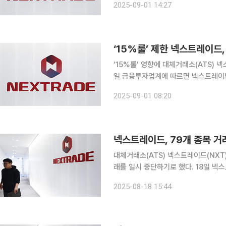
2025-09-01 14:27
체결 종목 축소 이후인 20일부터 지난
‘15%룰’ 제한 넥스트레이드,
‘15%룰’ 영향에 대체거래소(ATS) 
일 금융투자업계에 따르면 넥스트레이드
중단할 예정이다. 앞서 넥트스레이드는 20일부터 SK오션플랜트, SK이터닉스, YG PLUS, 넥스틸,
2025-09-01 08:20
비에이치, 애경케미칼, 이수페타시스, 
넥스트레이드, 79개 종목 거래
대체거래소(ATS) 넥스트레이드(NXT
래를 일시 중단하기로 했다. 18일 넥스트레이드는 “자본시장법 시행령 제7조의3 제2항 다자간매매
체결회사의 거래량 기준을 넘지 않도록
2025-08-18 15:44