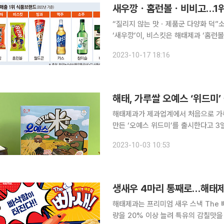
새우깡ㆍ홈런볼ㆍ비비고…1위
“질리지 않는 맛ㆍ제품군 다양화 덕”소주 ‘처음처럼’
‘새우깡’이, 비스킷은 해태제과 ‘홈런볼
비고’가 만두 점유율 1위, 소주·맥주 
2023-10-17 18:16
았다. 1위를 차지한 브랜드를 보유한 
해태, 가루쌀 오예스 ‘위드미’
해태제과가 제과업계에서 처음으로 가루쌀로 만든 과자
만든 ‘오예스 위드미’를 출시한다고 3일 밝혔다. 해태제과는 국내 제과업체로
촉진을 위해 농림축산식품부가 개발한 
2023-10-03 10:53
한을 안전하게 지켜야하는 양산형 제품
생새우 4마리 통째로…해태제과
해태제과는 프리미엄 새우 스낵 The 
량을 20% 이상 늘려 특유의 감칠맛을 살린 제품이다. 특히 반죽 단