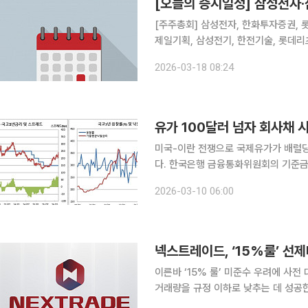
[오늘의 증시일정] 삼성전자·
[주주총회] 삼성전자, 한화투자증권, 롯
제일기획, 삼성전기, 한전기술, 롯데리
원스, 디지아이, 솔트웨어, 엠로, 
2026-03-18 08:24
스, 엘컴텍
미국-이란 전쟁으로 국제유가가 배럴당
다. 한국은행 금융통화위원회의 기준금
들자 국고채 금리가 하루 만에 20bp(
2026-03-10 06:00
빠르게 번지는 분위기다. 상반기 대규
이른바 ‘15% 룰’ 미준수 우려에 사
거래량을 규정 이하로 낮추는 데 성공한
것으로 보이지만, 향후 근본적인 방안 마련이 필요할 전망이다