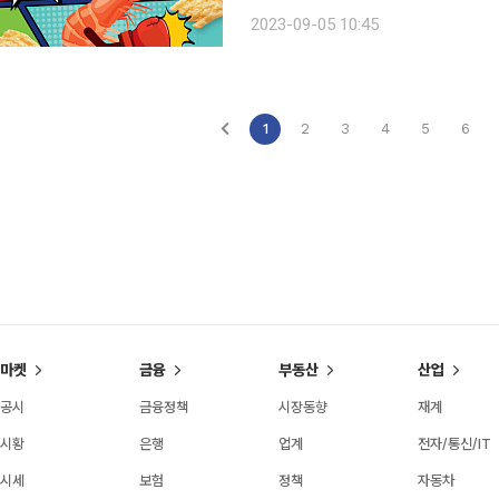
어 과자 표면에 붉은 새우 살을 찾아볼 수 있다. 두께도 0.2mm가량 더 두껍게 
2023-09-05 10:45
바삭함을 극대화하기 위해 수천 번에 
1
2
3
4
5
6
마켓
금융
부동산
산업
공시
금융정책
시장동향
재계
시황
은행
업계
전자/통신/IT
시세
보험
정책
자동차