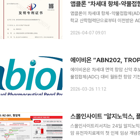
앱클론 "차세대 항체-약물접합
앱클론이 차세대 항체-약물접합체(ADC) 결합
학교 산학협력단으로부터 이전받은 AD
수령했다고 7일 밝혔다. 해당 기술은 한
2026-04-07 09:01
번 특허는 특정 암세포 표적 항원과 코티닌
에이비온은 차세대 면역 항암 신약 후보물
물접합체(ADC) 대비 월등한 항암 기전 효과를 확인
부터 22일까지 미국 샌디에이고에서 
2026-03-26 11:12
스터 발표한다. ABN202는 인터
스몰인사이트리서치는 24일 알지노믹스에
암 유전자치료제의 첫 인체 임상 개념