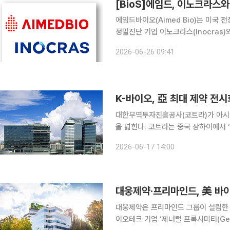
[BioS]에임드, 이노크라스와
에임드바이오(Aimed Bio)는 미국 전장
정밀진단 기업 이노크라스(Inocras
적 지분투자(SI)를 진행한다고 26일
2026-06-26 09:41
이노크라스의 WGS 및 멀티오믹스(mul
K-바이오, 亞 최대 제약 전
대한무역투자진흥공사(코트라)가 아시아
을 넓힌다. 코트라는 중국 상하이에서 ‘중국 원료의약품 전시회(CPhI China 2026)’와 연계해 ‘한
ㆍ중 바이오파마 파트너십’을 개최한다고 17일 밝혔다. 중국 제약시
2026-06-17 14:00
가, 정부의 적극적인 바이오산업 육성 
대웅제약·프리마인드, 美 바이
대웅제약은 프리마인드 그룹이 설립한 
이오테크 기업 ‘제너럴 프록시미티(Gene