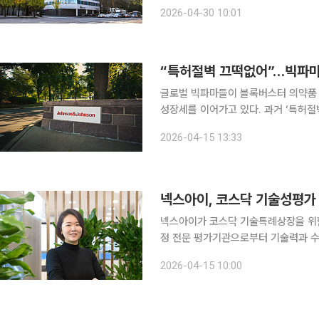
다. 이번 투자는 차세대 신약 개발 방식으로 주목받고 있는 ‘유도 근접(Induced Proximity)’ 기술
2026-04-30 10:01
을 확보하고, 글로벌 협력 기반을 확
“특허절벽 끄떡없어”…빅파마
글로벌 빅파마들이 블록버스터 의약품
성장세를 이어가고 있다. 과거 ‘특허절벽(
오 확대를 통해 상당 부분 상쇄되면서 사업 구조
2026-04-15 13:33
에 따르면 존슨앤드존슨(J&J)은 14일
넥스아이, 코스닥 기술성평가
넥스아이가 코스닥 기술특례상장을 위한 기술성평가를 통과
정 전문 평가기관으로부터 기술력과 
청구 자격을 획득했다”며 “가까운 시
2026-04-15 10:00
회사는 종양미세환경에서 발생하는 면