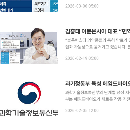
신약 개발 바이오텍뿐 아니라 의료기기
2026-03-06 05:00
다시 커지는 분위기다. 다양한 영역의
“블록버스터 의약품들의 특허 만료가 
업화 가능성으로 옮겨가고 있습니다. 글로
시할 수 있는 파이프라인입니다.” 최근 서울 강서구 이뮨온시아 R&D센터에서 본지와 만난 김흥태
2026-02-19 05:00
이뮨온시아 대표는 글로벌 제약·바이
과기정통부 육성 에임드바이오
과학기술정보통신부의 단계별 성장 지원으
부는 에임드바이오가 새로운 작용 기전
장성을 인정받아 코스닥 상장 당일인 작
2026-02-05 12:00
다. 에임드바이오는 기존 항암 치료