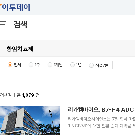
검색
전체
1주
1개월
1년
직접입력
검색결과 총
1,079
건
리가켐바이오, B7-H4 ADC 
리가켐바이오사이언스는 7일 항체 파트
‘LNCB74’에 대한 전환·승계 계약
했다. 앞서 양사는 2022년 11월 체결한 공동연구·공동개발 계약에 따라 개발비와 상업화 이익을