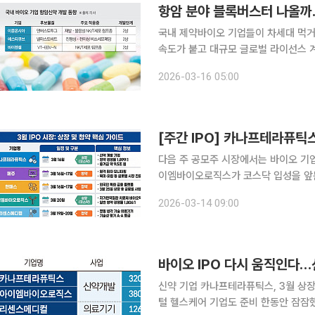
항암 분야 블록버스터 나올까
국내 제약바이오 기업들이 차세대 먹거
속도가 붙고 대규모 글로벌 라이선스 
지 주목된다. 15일 제약바이오 업계에 따르면 최근 이뮨온시아, 에스티큐브, 바이젠셀 등이 각각 개
2026-03-16 05:00
발 중인 항암 치료제 후보물질이 임상 
[주간 IPO] 카나프테라퓨
다음 주 공모주 시장에서는 바이오 기
이엠바이오로직스가 코스닥 입성을 앞둔
14일 한국거래소에 따르면 인간 유전
2026-03-14 09:00
시장에 상장한다. 카나프테
바이오 IPO 다시 움직인다
신약 기업 카나프테라퓨틱스, 3월 상장
털 헬스케어 기업도 준비 한동안 잠잠했던 제약·바이오 기업공개(IPO) 시장이 다시 움직이고 있다.