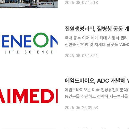
2026-08-07 15:18
진원생명과학, 질병청 공동 개
국내 등록 이어 세계 최대 시장서 권리
신변종 감염병 및 차세대 플랫폼 ‘AIMX’ 확장 기틀 진원생명과학이 질병
나19 디옥시리보핵산(DNA) 백신 핵
2026-08-06 15:31
여결정(Notice of Allowance)
에임드바이오는 미국 전장유전체분석(W
동연구를 추진하고 전략적 지분투자를 진행한다고 26일 
약물접합체(ADC) 임상개발 과정에서
2026-06-26 09:53
해 바이오마커 분석, 환자 선별 전략 