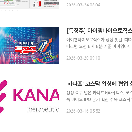
써 재평가 가능성이 부각되고 있다고 분석했다. 이동희 스몰인사이트리서치 연
2026-03-24 08:04
의 항암 유전자치료제 ‘RZ-001’이 간암
[특징주] 아이엠바이오로직스,
아이엠바이오로직스가 상장 첫날 '따따블(공모가 
따르면 오전 9시 6분 기준 아이엠바이오
4000원에 거래되고 있다. 아이엠바이오로직스는 항체 기반 자가면역질환·면역항암 치료제를 개발
2026-03-20 09:10
하는 바이오텍이다. 아이엠바이오로직스
'카나프' 코스닥 입성에 협업
정정 요구 넘은 카나프테라퓨틱스, 
속 바이오 IPO 온기 확산 주목 코스닥 입성을 앞둔 카나프테라퓨틱스가 바이오 공모주 시장의 분위
기를 이어갈지 주목된다. 동아ST, G
2026-03-16 05:52
주목받으면서 상장 효과가 관련 상장사