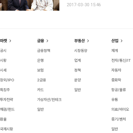
었다. 하지만 생을 포기할 수는 없었다
2017-03-30 15:46
교 구로병원에서 만난 오성표(吳聖杓·
마켓
금융
부동산
산업
공시
금융정책
시장동향
재계
시황
은행
업계
전자/통신/IT
시세
보험
정책
자동차
장외/IPO
2금융
분양
중화학
특징주
카드
일반
항공/물류
투자전략
가상자산/핀테크
유통
채권/펀드
일반
의료/바이오
환율
중기/벤처
국제시황
일반