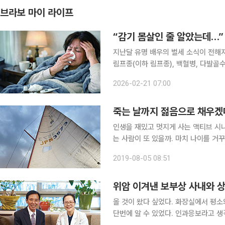
브라보 마이 라이프
“감기 몸살인 줄 알았는데…”
지난달 유명 배우의 별세 소식이 전해
림프종(이하 림프종), 백혈병, 다발골
게 발생하는 혈액암이다. 초기 증상이 
2026-02-21 07:00
높은 암으로 꼽힌다. 림프종에 관한 
죽는 날까지 젊음으로 채우겠다
인생을 재밌고 멋지게 사는 액티브 시
는 사람이 또 있을까. 마치 나이를 거
태어났는지 가늠 불가다. 그의 취미는
2019-08-05 08:51
수 중이다. 올해 나이 64세, 젊음 지
위암 이겨낸 보부상 사내와 
올 것이 왔다 싶었다. 화장실에서 평소
단번에 알 수 있었다. 인과응보라고 생