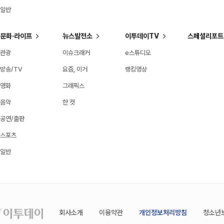
일반
문화·라이프
뉴스발전소
이투데이TV
스페셜리포트
관광
이슈크래커
e스튜디오
방송/TV
요즘, 이거
랭킹영상
영화
그래픽스
음악
한 컷
공연/출판
스포츠
일반
회사소개
이용약관
개인정보처리방침
청소년