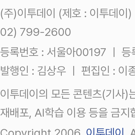
(주)이투데이 (제호 : 이투데이
02) 799-2600
등록번호 : 서울아00197 ㅣ 등록일
발행인 : 김상우 ㅣ 편집인 : 
이투데이의 모든 콘텐츠(기사)는
재배포, AI학습 이용 등을 금지
Copyright 2006.
이투데이
.