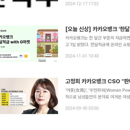
2024-12-17 17:02
를 누릴 수 있다.
[오늘 신상] 카카오뱅크 '한달
카카오뱅크는 한 달간 꾸준히 저금하면 
고 1일 밝혔다. 한달적금에 온라인 쇼핑
으로 11월 한 달간 한정 판매한다.
2024-11-01 10:43
‘여풍(女風)’, ‘우먼파워(Woman P
적으로 남성들만의 분야로 여겨온 여성
사회적 영향력을 지칭할 때 사용한다. 
2024-09-30 05:00
적인 금융권에서 ‘최초’ ‘1호’ 타이틀을