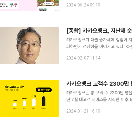
애플리케이션(앱)에서 적금을 내면 우대
2024-06-24 09:10
[종합] 카카오뱅크, 지난해 순
카카오뱅크가 대출 증가세에 힘입어 지난
파하면서 성장성을 이어가고 있다. ◇순이익 3549억...전년비 34.9% 증가= 카카오뱅크는 지난
해 순이익이 3549억 원으로 전년(26
2024-02-07 11:14
준 역대 최대 기록이다. 지
카카오뱅크 고객수 2300만 
카카오뱅크는 총 고객 수 2300만 명을 돌파했다고 21일 
년 7월 대고객 서비스를 시작한 이후 6
새롭게 카카오뱅크에 가입한 셈이다. 대
2024-01-21 16:10
볼 수 있다는 설명이다. 지