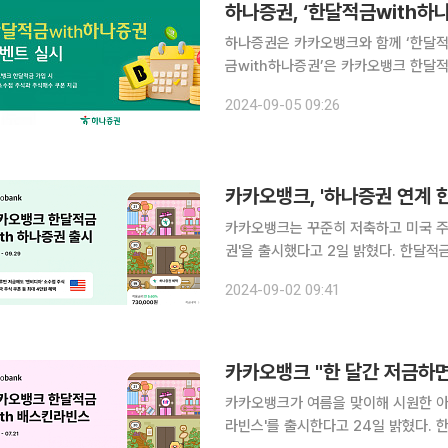
하나증권, ‘한달적금with하
하나증권은 카카오뱅크와 함께 ‘한달적금w
금with하나증권’은 카카오뱅크 한달
주식 매수 쿠폰을 주는 이벤트다. 이
2024-09-05 09:26
카카오뱅크, '하나증권 연계 
카카오뱅크는 꾸준히 저축하고 미국 주식
권'을 출시했다고 2일 밝혔다. 한달적금은 100원부터 3만 원까지 31일간 매일 저축하며 적금 습관
을 키울 수 있도록 한 상품이다. 이 상품은 한달적금에 하나증권이 제공하는 미국 주식 투자 혜택을
2024-09-02 09:41
연계한 상품이다. 오는 29일까지 한 
카카오뱅크 "한 달간 저금하
카카오뱅크가 여름을 맞이해 시원한 아이
라빈스'를 출시한다고 24일 밝혔다. 한달적금은 100원부터 3만 원까지 매일 하루 한 번 카카오뱅크