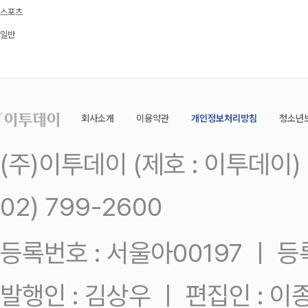
스포츠
일반
회사소개
이용약관
개인정보처리방침
청소년
(주)이투데이 (제호 : 이투데이
02) 799-2600
등록번호 : 서울아00197 ㅣ 등록일
발행인 : 김상우 ㅣ 편집인 : 