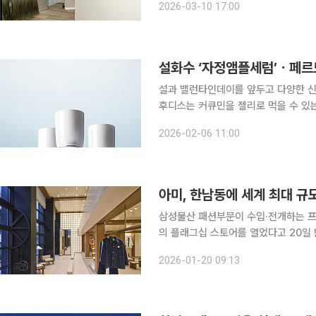
2026-03-10 17:00
어 볼 수 있다. 곳곳엔 박물관을 연상
설과 밸런타인데이를 앞두고 다양한 신
후디스는 커큐민을 젤리로 먹을 수 있
아는 밸런타인데이와 붉은 말의 해를 기념하는 특별한
2026-02-06 11:00
모레퍼시픽 브랜드 설화수가 미백 신제
아미, 한남동에 세계 최대 규
삼성물산 패션부문이 수입·전개하는 프
의 플래그십 스토어를 열었다고 20일 밝혔다. 특히 아미 한남 플래그십 스토어는
128평) 규모로, 전 세계 아미 매장 중
2026-01-20 09:13
컬렉션, 2층은 여성 컬렉션과 VIP룸으