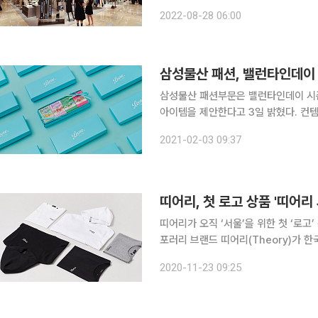
공한다는 계획이다. 총 1000여평 규모로 렉토, W컨셉, 샵아모멘토 등 온·오프라인에서 입증된 14
2022-08-28 06:00
개의 국내 디자이너 브랜드를 처음으로
삼성물산 패션, 밸런타인데이
삼성물산 패션부문은 밸런타인데이 시즌
아이템을 제안한다고 3일 밝혔다. 컨템
165년 전통 캔디 전문 브랜드 ‘레오네(
2021-02-03 09:37
디와 같은 모양인 초콜릿도 출시, 카카
띠어리, 첫 로고 상품 '띠어리
띠어리가 오직 ‘서울’을 위한 첫 ‘로고
포러리 브랜드 띠어리(Theory)가 
상품으로 구성된 ‘띠어리 서울(Theory
2020-11-23 09:25
다. 띠어리는 2007년 국내 론칭 이후