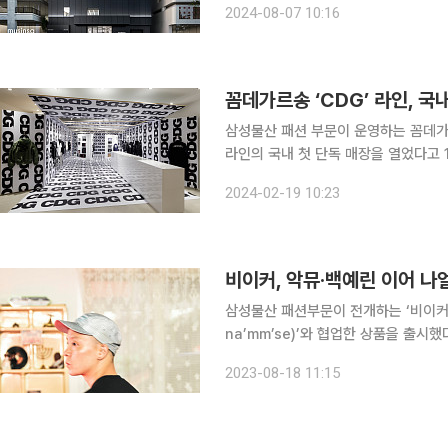
2024-08-07 10:16
장은 홍대, 강남, 성수, 명동에 이은 
꼼데가르송 ‘CDG’ 라인, 국
삼성물산 패션 부문이 운영하는 꼼데가
라인의 국내 첫 단독 매장을 열었다고 19일 밝혔다. 꼼데가르송은 지난해
스테이지35에서 CDG 라인의 팝업스
2024-02-19 10:23
이다. 국내 백화점 1등인 신세계백화점
비이커, 악뮤·백예린 이어 나얼
삼성물산 패션부문이 전개하는 ‘비이커(
na’mm’se)’와 협업한 상품을 출시
어에서 오는 30일까지 팝업 매장을 출시한다. 비이커는 현시대 문화와 트렌드의 
2023-08-18 11:15
을 제공하는 플랫폼으로, 패션을 넘어 음