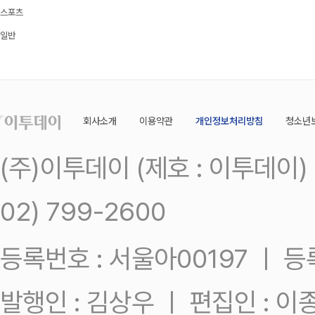
스포츠
일반
회사소개
이용약관
개인정보처리방침
청소년
(주)이투데이 (제호 : 이투데이
02) 799-2600
등록번호 : 서울아00197 ㅣ 등록일
발행인 : 김상우 ㅣ 편집인 : 