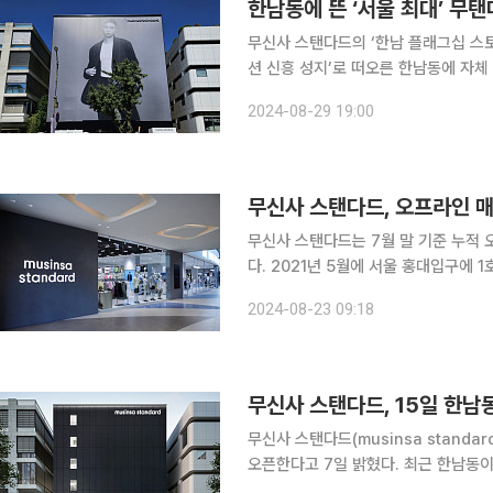
한남동에 뜬 ‘서울 최대’ 무
무신사 스탠다드의 ‘한남 플래그십 스토어(무신
션 신흥 성지’로 떠오른 한남동에 자체 브
소로 키우겠다는 전략이다. 또한 외국인 
2024-08-29 19:00
일 오전 서울지하철 6호선 한강진역 1
무신사 스탠다드, 오프라인 매
무신사 스탠다드는 7월 말 기준 누적 
다. 2021년 5월에 서울 홍대입구에 
성한 기록이다. 올해만 놓고 보면 1월부터 7월까지 방문객은 527만 명으로 전년 동기간 대비
2024-08-23 09:18
350% 증가한 것으로 나타났다. 특히
무신사 스탠다드, 15일 한남
무신사 스탠다드(musinsa stand
오픈한다고 7일 밝혔다. 최근 한남동이 외국인 관광객들에게 새로운 의류쇼핑 명소로 주목받고 있
는 가운데 서울 최대 규모의 오프라인 매장