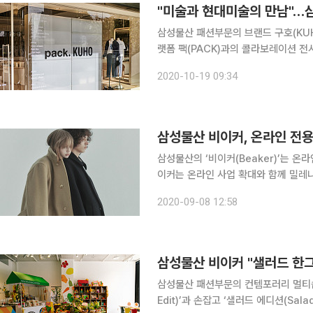
삼성물산 패션부문의 브랜드 구호(KU
랫폼 팩(PACK)과의 콜라보레이션 전시를 진행한다고 1
플레이 시스템을 통해 입체적인 미술 
2020-10-19 09:34
가, 기획자, 디자이너, 건축가, 뮤지션
삼성물산 비이커, 온라인 전용 
삼성물산의 ‘비이커(Beaker)’는 온라
이커는 온라인 사업 확대와 함께 밀레
로 자체 제작한 오리지널 라인(PB) 
2020-09-08 12:58
25~35세 고객을 겨냥해 비이커 상품 
삼성물산 비이커 "샐러드 한
삼성물산 패션부문의 컨템포러리 멀티숍 
Edit)’과 손잡고 ‘샐러드 에디션(Sal