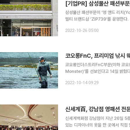
[기업PR] 삼성물산 패션부문, 
삼성물산 패션부문이 ‘영 앤드 리치(Yo
멀티 브랜드샵 ‘ZIP739’를 운영한다
ZIP739는 페미닌한 감성의 패션, 
2022-10-26 05:00
‘ZIP’은 압축의 의미와 함께 한국어 
코오롱FnC, 프리미엄 낚시 
코오롱인더스트리FnC부문(이하 코오롱F
Monster)’를 선보인다고 14일 밝혔다. 웨더몬스터는 작년 하반기부터 태스크포스(TF)를 꾸
품 구성을 포함한 브랜드 출시를 준비
2022-10-14 09:29
수 있는
신세계百, 강남점 영패션 전문
신세계백화점 강남점이 지난 26일 5층
있는 디자이너의 옷을 한 곳에서 직접 