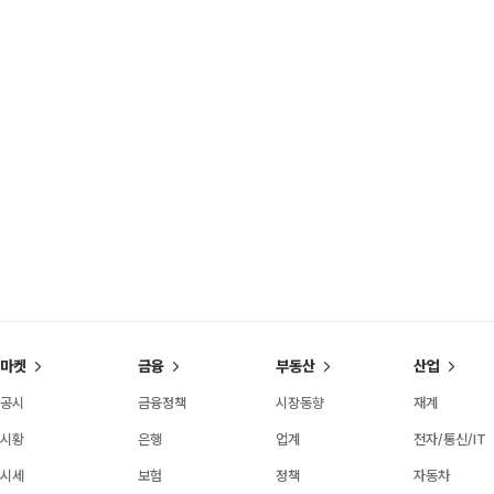
마켓
금융
부동산
산업
공시
금융정책
시장동향
재계
시황
은행
업계
전자/통신/IT
시세
보험
정책
자동차