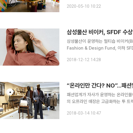
는 매시즌 밀레니얼 세대와의 차별화
2020-05-10 10:22
진행하고 있는데 이번 시즌에는 다양
삼성물산 비이커, SFDF 수
삼성물산이 운영하는 멀티숍 비이커(BE
Fashion & Design Fund, 
보였다고 12일 밝혔다. ‘레지나 표(REJINA PYO)’의 표지영 디자이너는 ‘19년 봄여름 시즌을 겨냥
2018-12-12 14:28
해 브랜드 고유의 입체감을 살린 트렌
“온라인만 간다? NO”...패
패션업계가 자사가 운영하는 온라인몰에
의 오프라인 매장은 고급화하는 투 트
퀵배송, 무료반품, O2O(Online to
2018-03-14 10:47
보이는가 하면 오프라인 매장에서 주로