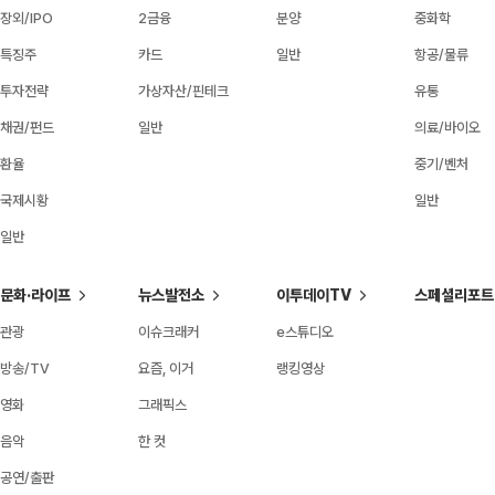
장외/IPO
2금융
분양
중화학
특징주
카드
일반
항공/물류
투자전략
가상자산/핀테크
유통
채권/펀드
일반
의료/바이오
환율
중기/벤처
국제시황
일반
일반
문화·라이프
뉴스발전소
이투데이TV
스페셜리포트
관광
이슈크래커
e스튜디오
방송/TV
요즘, 이거
랭킹영상
영화
그래픽스
음악
한 컷
공연/출판