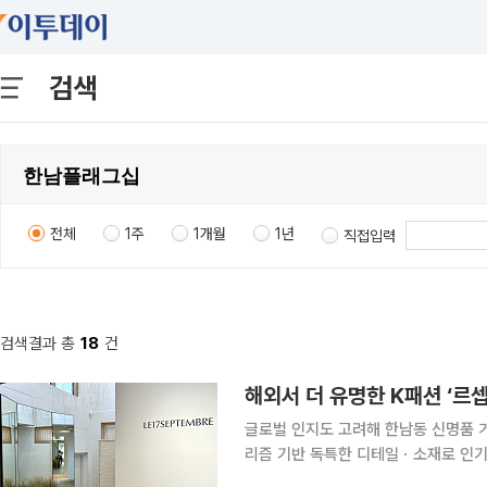
검색
전체
1주
1개월
1년
직접입력
검색결과 총
18
건
해외서 더 유명한 K패션 ‘르셉
글로벌 인지도 고려해 한남동 신명품
리즘 기반 독특한 디테일ㆍ소재로 인기 나무 창살, 도자기와 찻잔, 그리고 옷. 한옥 창호 옆에 모
컬러와 디자인의 옷이 걸려 있다. 버